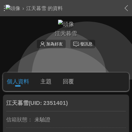
›
江天暮雪 的資料
江天暮雪
加為好友
發訊息
個人資料
主題
回覆
江天暮雪
(UID: 2351401)
信箱狀態：
未驗證