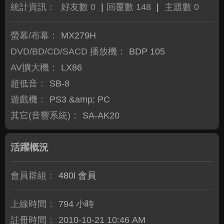
統計資訊：
好友數 0
|
回覆數 148
|
主題數 0
螢幕/布幕：
MX279H
DVD/BD/CD/SACD 播放機：
BDP 105
AV擴大機：
LX86
超低音：
SB-8
遊戲機：
PS3 &amp; PC
其它(音響系統)：
SA-AK20
活躍概況
會員群組：
480i 會員
上線時間：
794 小時
註冊時間：
2010-10-21 10:46 AM