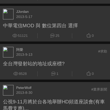
JJordan
2013-5-17
中華電信MOD 與 數位第四台 選擇
51121
25
0
阿榮
#求助
2013-9-13
全台灣發射站的地址或座標?
8528
1
0
PeterWolf
#業界新聞
2013-8-30
公視9-11月將於台各地舉辦HD頻道座談會(有車
馬費支應)...