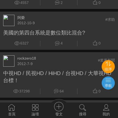
4557
2
0
阿榮
#求助
2012-10-9
美國的第四台系統是數位類比混合?
6327
4
0
rockzero18
#業界新聞
2012-7-9
排序
中視HD / 民視HD / HiHD / 台視HD / 大華視HD
台標！
導航
37298
64
0
chung921
#業界新聞
2012-10-17
發文
首頁
論壇
搜尋
我的