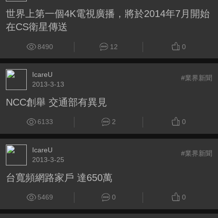
世界上第一個4K電視廣播，將於2014年7月開始
在CS衛星傳送
8490
12
0
IcareU
#業界新聞
2013-3-13
NCC創舉 交通部有異見
6133
2
0
IcareU
#業界新聞
2013-3-25
台寬頻網路家戶 達650萬
5469
0
0