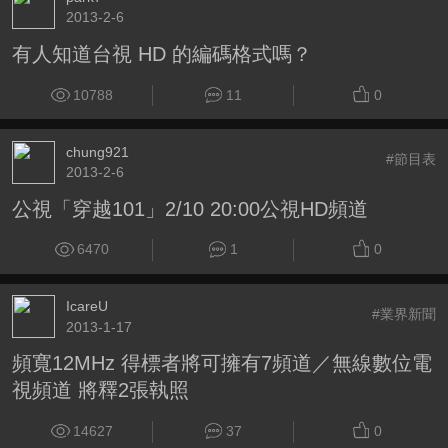
2013-2-6
有人知道台視 HD 的編碼格式嗎？
10788
11
0
chung921
#節目表
2013-2-6
公視「穿越101」2/10 20:00公視HD頻道
6470
1
0
IcareU
#業界新聞
2013-1-17
頻寬12MHz 得標者將可擁有7頻道／無線數位電
視頻道 將釋2張執照
14627
37
0