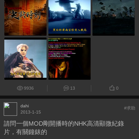
9936
13
0
dahi
#求助
2013-1-15
請問一個MOD剛開播時的NHK高清顯微紀錄
片，有關鐘錶的