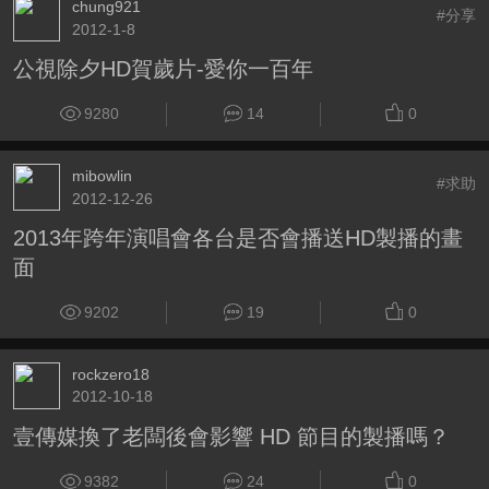
chung921
#分享
2012-1-8
公視除夕HD賀歲片-愛你一百年
9280
14
0
mibowlin
#求助
2012-12-26
2013年跨年演唱會各台是否會播送HD製播的畫
面
9202
19
0
rockzero18
2012-10-18
壹傳媒換了老闆後會影響 HD 節目的製播嗎？
9382
24
0