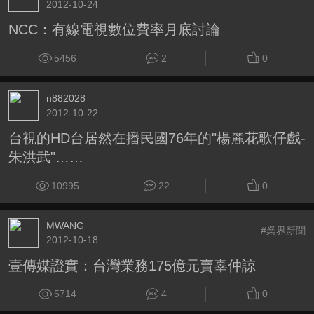
2012-10-24
NCC：有線電視數位費率月底討論
5456
2
0
n882028
2012-10-22
台視的HD台居然在播民國76年的"楊麗花歌仔戲-
朱洪武"……
10995
22
0
MWANG
#業界新聞
2012-10-18
壹傳媒證實：台灣業務175億元賣辜仲諒
5714
4
0