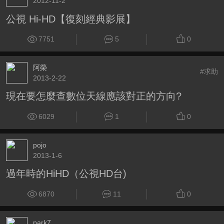
2012-11-2
公視 Hi-HD【復刻經典影展】
7751
5
0
阿榮
#求助
2013-2-22
現在要怎麼查數位天線應該對正的方向?
6029
1
0
pojo
2013-1-6
過年時的HiHD（公視HD台)
6870
11
0
park7