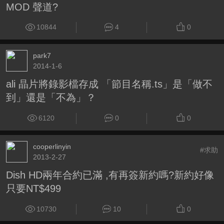
MOD 聲道?
10844
4
0
park7
2014-1-6
ali 晶片將錄影檔存成 「節目名稱.ts」是「做不
到」還是「不為」？
6120
0
0
cooperlinyin
#求助
2013-2-27
Dish HD兩年合約已滿 ,有再簽新約嗎?新約好像
只要NT$499
10730
10
0