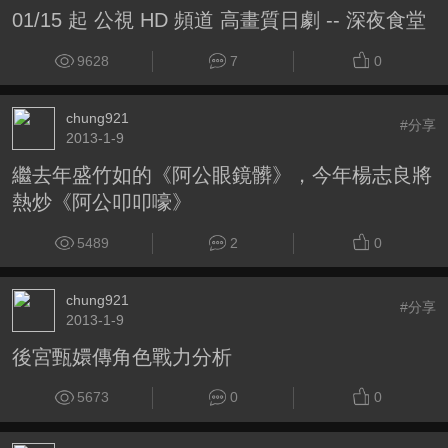
01/15 起 公視 HD 頻道 高畫質日劇 -- 深夜食堂
9628
7
0
chung921
#分享
2013-1-9
繼去年盛竹如的《阿公眼鏡髒》，今年楊志良將
熱炒《阿公叩叩嚎》
5489
2
0
chung921
#分享
2013-1-9
後宮甄嬛傳角色戰力分析
5673
0
0