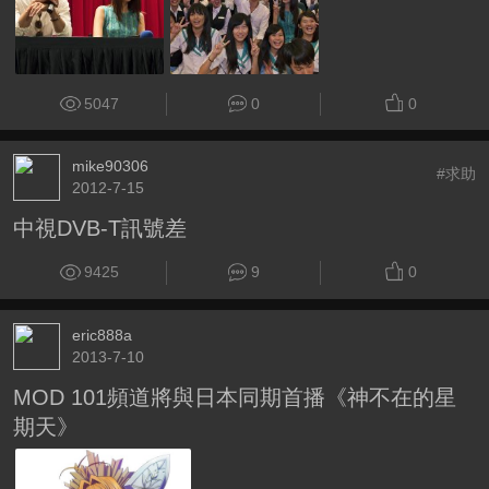
5047
0
0
mike90306
#求助
2012-7-15
中視DVB-T訊號差
9425
9
0
eric888a
2013-7-10
MOD 101頻道將與日本同期首播《神不在的星
期天》