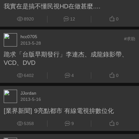
我實在是搞不懂民視HD在做甚麼....
8920
12
0
hcc0705
#求助
2013-5-28
跪求「台版早期發行」李連杰、成龍錄影帶、
VCD、DVD
6402
4
0
JJordan
2013-5-16
[業界新聞] 9亮點都市 有線電視拚數位化
5358
9
0