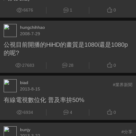
6676
1
0
hungchihhao
2008-7-29
公視目前開播的HiHD的畫質是1080i還是1080p
的呢?
27683
28
0
biad
#業界新聞
2013-8-15
有線電視數位化 普及率拚50%
6934
4
0
bunjy
#分享
2013-3-22