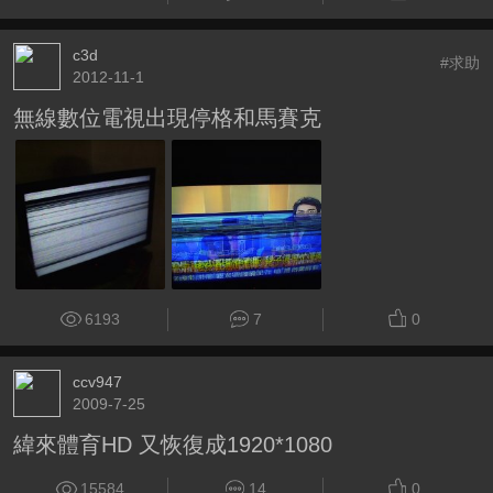
c3d
#求助
2012-11-1
無線數位電視出現停格和馬賽克
6193
7
0
ccv947
2009-7-25
緯來體育HD 又恢復成1920*1080
15584
14
0