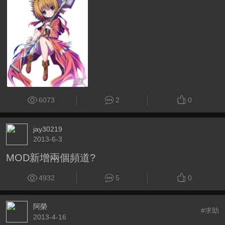
6073
2
0
jay30219
2013-6-3
MOD新增兩個頻道?
4932
5
0
阿榮
#求助
2013-4-16