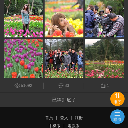
51092
83
1
已經到底了
排序
首頁
|
登入
|
註冊
導航
手機版
|
電腦版