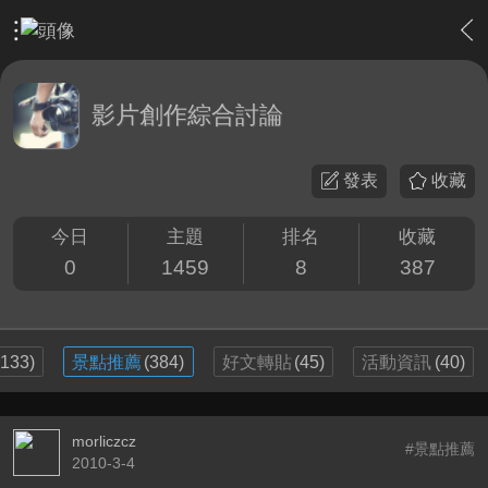
›
影片創作區
›
影片創作綜合討論
影片創作綜合討論
發表
收藏
今日
主題
排名
收藏
0
1459
8
387
(133)
景點推薦
(384)
好文轉貼
(45)
活動資訊
(40)
morliczcz
#景點推薦
2010-3-4