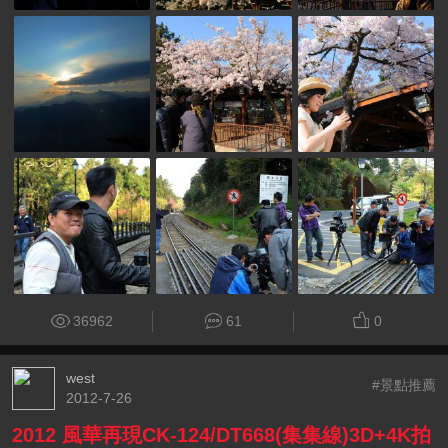
36962
61
0
west
#景點推薦
2012-7-26
2012 風華再現CK-124/DT668(集集線)3D+4K拍