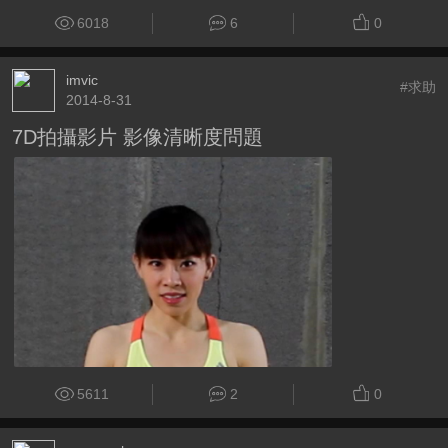
6018
6
0
imvic
#求助
2014-8-31
7D拍攝影片 影像清晰度問題
5611
2
0