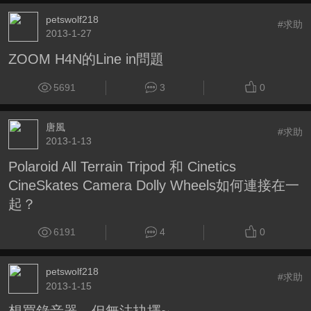
petswolf218
#求助
2013-1-27
ZOOM H4N的Line in問題
5691
3
0
唐風
#求助
2013-1-13
Polaroid All Terrain Tripod 和 Cinetics
CineSkates Camera Dolly Wheels如何連接在一
起？
6191
4
0
petswolf218
#求助
2013-1-15