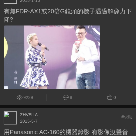
2015-1-13
有無FDR-AX1或20倍G鏡頭的機子遇過解像力下
降?
9239
8
0
ZHVEILA
#求助
2015-5-7
用Panasonic AC-160的機器錄影 有影像沒聲音