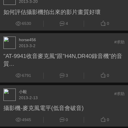
2013-3-20
如何評估攝影機拍出來的影片畫質好壞
6530
4
0
horse456
#求助
2013-3-2
"AT-9941收音麥克風"跟"H4N,DR40錄音機"的音
質...
6791
3
0
小毅
#求助
2013-2-13
攝影機-麥克風電平(低音會破音)
4945
0
0