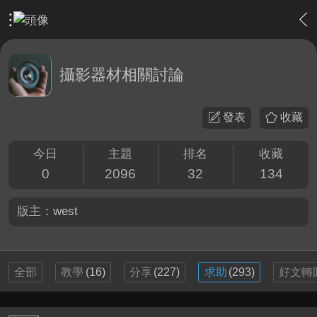
›
影片創作區
›
攝影器材相關討論
攝影器材相關討論
發表
收藏
今日
主題
排名
收藏
0
2096
32
134
版主：
west
全部
教學
(16)
分享
(227)
求助
(293)
好文轉