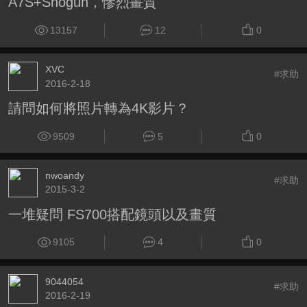
A7S+Shogun，慘烈畫質
13157
12
0
XVC
#求助
2016-2-18
請問如何將照片轉為4K影片？
9509
5
0
nwoandy
#求助
2015-3-2
一堆疑問 FS700搭配鏡頭以及畫質
9105
4
0
9044054
#求助
2016-2-19