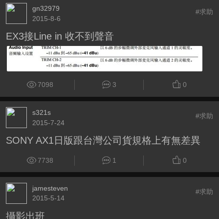
gn32979
#求助
2015-8-6
EX3接Line in 收不到聲音
7098
3
0
s321s
#求助
2015-7-24
SONY AX1日版跟台灣公司貨規格上有無差異
7738
1
0
jamesteven
#求助
2015-5-14
攝影出班