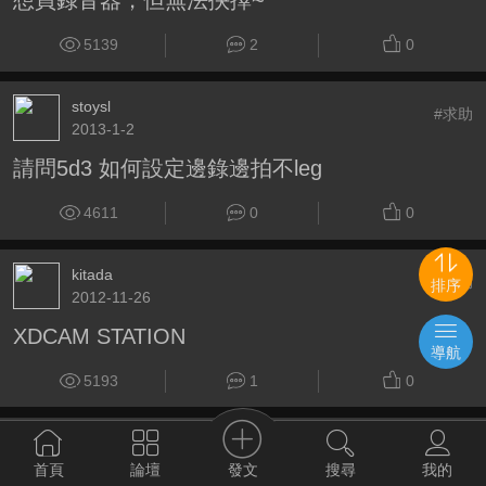
想買錄音器，但無法抉擇~
5139
2
0
stoysl
#求助
2013-1-2
請問5d3 如何設定邊錄邊拍不leg
4611
0
0
kitada
#求助
排序
2012-11-26
XDCAM STATION
導航
5193
1
0
wjesse
#求助
2011-11-29
發文
首頁
論壇
搜尋
我的