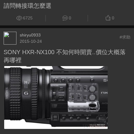
請問轉接環怎麼選
6725
0
0
shiryu0933
#求助
2015-10-24
SONY HXR-NX100 不知何時開賣..價位大概落
再哪裡