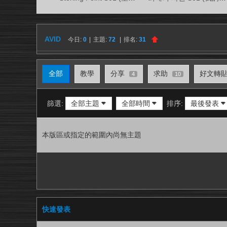
視
務
所
AVID
今日:
0
|
主題:
72
|
排名:
31
全部
教學
分享
求助
好文轉
4
10
篩選:
全部主題
全部時間
排序:
最後發表
本版區或指定的範圍內尚無主題
快速發表