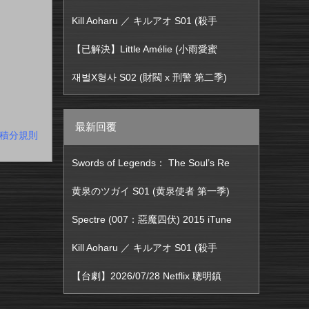
Kill Aoharu ／ キルアオ S01 (殺手
【已解決】Little Amélie (小雨愛蜜
재벌X형사 S02 (財閥 x 刑警 第二季)
最新回覆
積分規則
Swords of Legends： The Soul’s Re
黄泉のツガイ S01 (黄泉使者 第一季)
Spectre (007：惡魔四伏) 2015 iTune
Kill Aoharu ／ キルアオ S01 (殺手
【台劇】2026/07/28 Netflix 聰明鎮