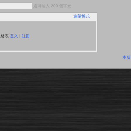
還可輸入
200
個字元
進階模式
以發表
登入
|
註冊
本版