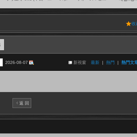
收
貼
2026-08-07
新視窗
最新
|
熱門
|
熱門文
返 回