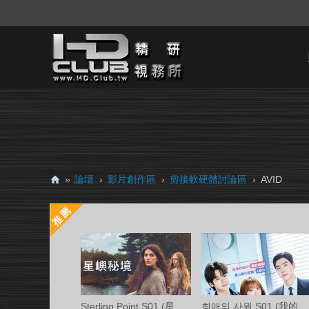
»
論壇
›
影片創作區
›
剪接軟硬體討論區
›
AVID
H
D.
Cl
ub
精
研
Sterling Point S01 (星嶼秘境 第一季) Ama
최애의 사원 S01 (我的偶像總裁 第一季) 中