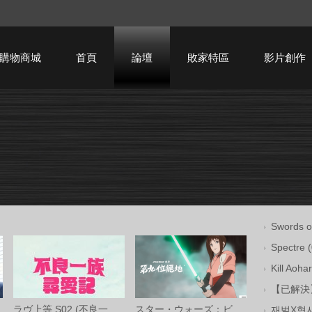
購物商城
首頁
論壇
敗家特區
影片創作
HTPC技術討論
Swords o
Spectr
Kill A
【已解決】Li
ラヴ上等 S02 (不良一族尋愛記 第二季) Net
スター・ウォーズ：ビジョンズ／九人目のジ
재벌X형사 