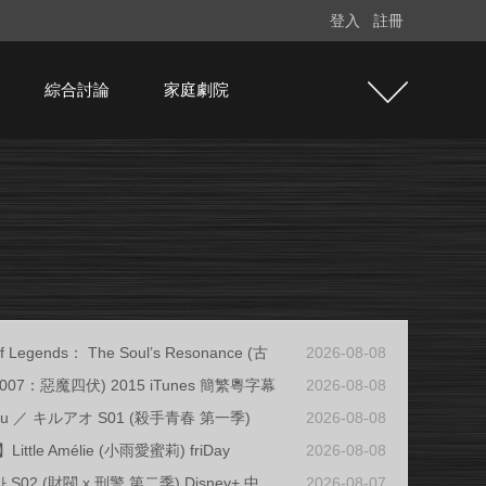
登入
註冊
綜合討論
家庭劇院
f Legends： The Soul’s Resonance (古
2026-08-08
e (007：惡魔四伏) 2015 iTunes 簡繁粵字幕
2026-08-08
oharu ／ キルアオ S01 (殺手青春 第一季)
2026-08-08
ttle Amélie (小雨愛蜜莉) friDay
2026-08-08
S02 (財閥 x 刑警 第二季) Disney+ 中
2026-08-07