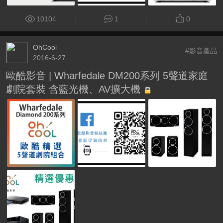
10104
1
0
OhCool
#影音產品
2016-6-27
歐酷影音 | Wharfedale DM200系列 5聲道家庭
劇院套裝 含藍光機、AV擴大機