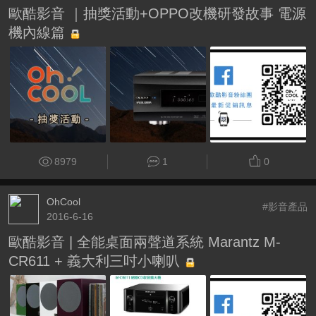
歐酷影音 ｜抽獎活動+OPPO改機研發故事 電源
機內線篇
8979
1
0
OhCool
#影音產品
2016-6-16
歐酷影音 | 全能桌面兩聲道系統 Marantz M-
CR611 + 義大利三吋小喇叭