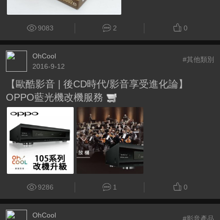
9083
2
0
OhCool
#其他類別
2016-9-12
【歐酷影音 | 後CD時代/影音享受進化論】
OPPO藍光機改機服務
9286
1
0
OhCool
#影音產品