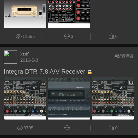
11655
3
0
冠軍
#影音產品
2016-5-3
Integra DTR-7.8 A/V Receiver
9795
1
0