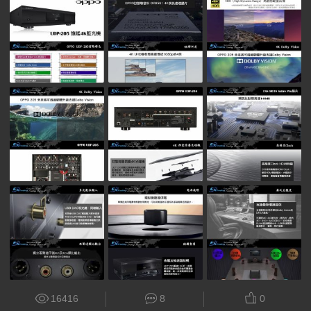
16416
8
0