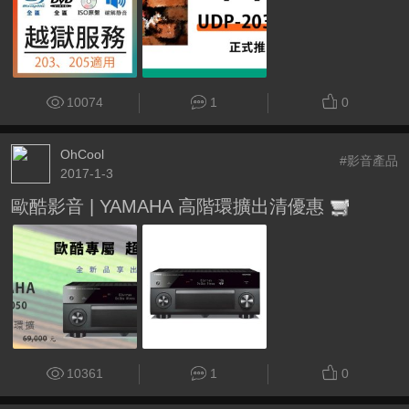
10074
1
0
OhCool
#影音產品
2017-1-3
歐酷影音 | YAMAHA 高階環擴出清優惠
10361
1
0