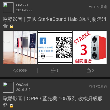
OhCool
#HTPC周邊
2016-8-22
歐酷影音 | 美國 StarkeSound Halo 3系列劇院組
合
9069
1
0
OhCool
#HTPC周邊
2016-8-9
歐酷影音 | OPPO 藍光機 105系列 改機升級服
務