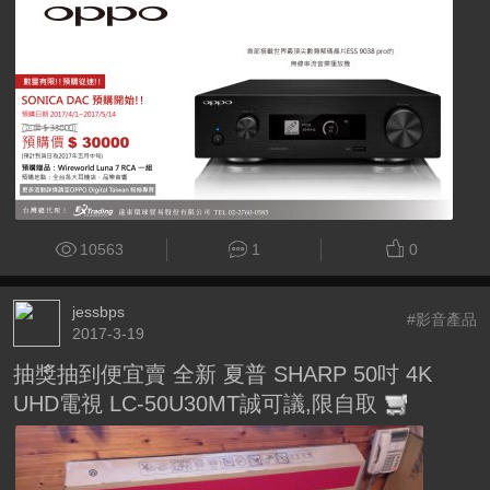
10563
1
0
jessbps
#影音產品
2017-3-19
抽獎抽到便宜賣 全新 夏普 SHARP 50吋 4K
UHD電視 LC-50U30MT誠可議,限自取