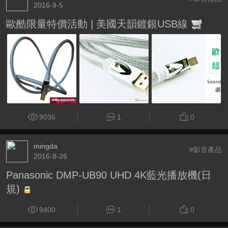
2016-9-5
歐酷限量特價活動 | 美國天韻鍍銀USB線
9036
1
0
mingda
#影音產品
2016-8-26
Panasonic DMP-UB90 UHD 4K藍光播放機(日
規)
9400
1
0