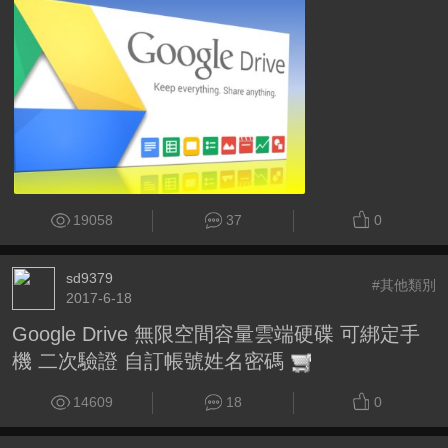
19058
37
0
sd9379
#其他類別
2017-6-18
Google Drive 無限空間容量雲端硬碟 可綁定手
機 二次驗證 自訂帳號姓名密碼
14609
18
0