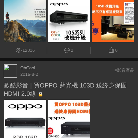
12816
2
0
OhCool
#影音產品
2016-8-2
歐酷影音 | 買OPPO 藍光機 103D 送終身保固
HDMI 2.0線