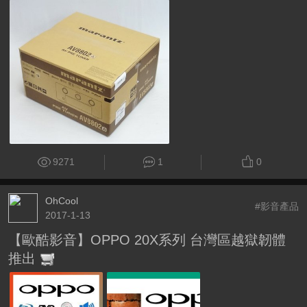
9271
1
0
OhCool
#影音產品
2017-1-13
【歐酷影音】OPPO 20X系列 台灣區越獄韌體
推出