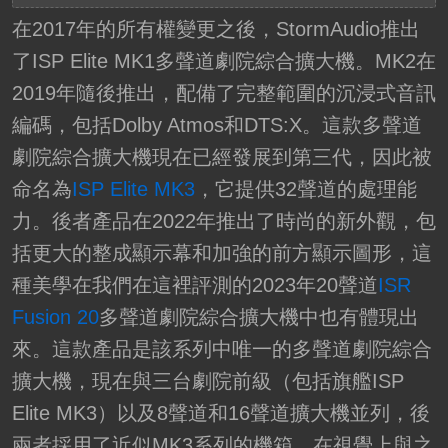
在2017年的所有權變更之後，StormAudio推出
了ISP Elite MK1多聲道劇院綜合擴大機。MK2在
2019年隨後推出，配備了完整範圍的沉浸式音訊
編碼，包括Dolby Atmos和DTS:X。這款多聲道
劇院綜合擴大機現在已經發展到第三代，因此被
命名為
ISP Elite MK3
，它提供32聲道的處理能
力。後者產品在2022年推出了時尚的新外觀，包
括更大的整成顯示幕和加強的前方顯示圖形，這
種美學在我們在這裡評測的2023年20聲道
ISR
Fusion 20
多聲道劇院綜合擴大機中也有體現出
來。這款產品是該系列中唯一的多聲道劇院綜合
擴大機，現在與三台劇院前級（包括旗艦ISP
Elite MK3）以及8聲道和16聲道擴大機並列，後
兩者採用了近似MK3系列的機箱，在視覺上與之