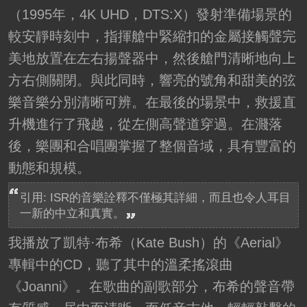
（1995年，4K UHD，DTS:X）發射準備場景的
較安靜時刻中，指揮艙中緊縮扣的金屬接觸聲完
美地放置在左右揚聲器中，然後艙門清晰地向上
方右側關閉。與此同時，響亮的號角和甜美的弦
樂音樂分別清晰可辨。在最後的場景中，救援直
升機進行了飛越，從左側高聲道穿過。在濺落
後，樂團和合唱團掌握了整個音域，具有豐富的
動態和規模。
引用: ISR的音樂詮釋不僅極其詳細，而且也令人耳目
一新的中立和真實。
我播放了凱特·布希（Kate Bush）的《Aerial》
專輯中的CD，聽了其中的溫柔搖滾曲
《Joanni》。在歌曲的副歌部分，布希的聲音帶