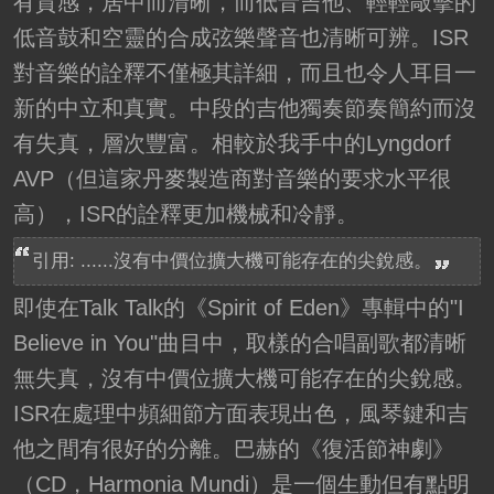
有質感，居中而清晰，而低音吉他、輕輕敲擊的
低音鼓和空靈的合成弦樂聲音也清晰可辨。ISR
對音樂的詮釋不僅極其詳細，而且也令人耳目一
新的中立和真實。中段的吉他獨奏節奏簡約而沒
有失真，層次豐富。相較於我手中的Lyngdorf
AVP（但這家丹麥製造商對音樂的要求水平很
高），ISR的詮釋更加機械和冷靜。
引用: ......沒有中價位擴大機可能存在的尖銳感。
即使在Talk Talk的《Spirit of Eden》專輯中的"I
Believe in You"曲目中，取樣的合唱副歌都清晰
無失真，沒有中價位擴大機可能存在的尖銳感。
ISR在處理中頻細節方面表現出色，風琴鍵和吉
他之間有很好的分離。巴赫的《復活節神劇》
（CD，Harmonia Mundi）是一個生動但有點明