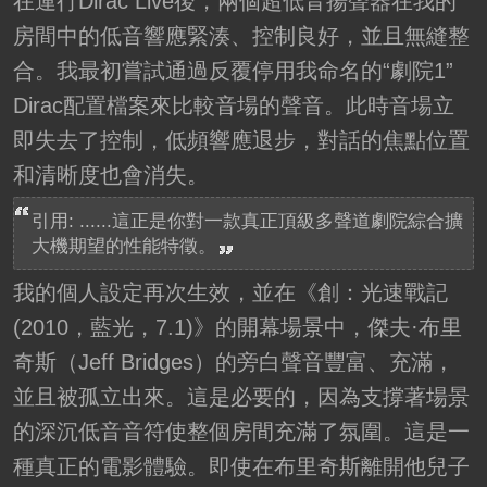
在運行Dirac Live後，兩個超低音揚聲器在我的
房間中的低音響應緊湊、控制良好，並且無縫整
合。我最初嘗試通過反覆停用我命名的“劇院1”
Dirac配置檔案來比較音場的聲音。此時音場立
即失去了控制，低頻響應退步，對話的焦點位置
和清晰度也會消失。
引用: ......這正是你對一款真正頂級多聲道劇院綜合擴
大機期望的性能特徵。
我的個人設定再次生效，並在《創：光速戰記
(2010，藍光，7.1)》的開幕場景中，傑夫·布里
奇斯（Jeff Bridges）的旁白聲音豐富、充滿，
並且被孤立出來。這是必要的，因為支撐著場景
的深沉低音音符使整個房間充滿了氛圍。這是一
種真正的電影體驗。即使在布里奇斯離開他兒子