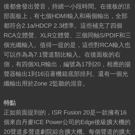
後都會發出聲音，持續一小段時間。在後板的頂
部面板上，有七個HDMI輸入和兩個輸出，全部
都符合2.1a/HDCP 2.3標準。這些補充了四個
RCA立體聲、XLR立體聲、三個同軸S/PDIF和三
個光纖輸入。值得一提的是，這些對RCA輸入也
可以作為為7.1聲道類比輸入。在後面板的右
側，有四個XLR輸出，編號為17到20，相應的揚
聲器輸出1到16沿著機箱底部排列。還有一個光
纖輸出用於Zone 2監聽的混音。
特點
正如前面提到的，ISR Fusion 20是一款擁有16
個來自丹麥ICE Power公司的Edge後級擴大機的
20聲道多聲道劇院綜合擴大機。每個聲道的擴大