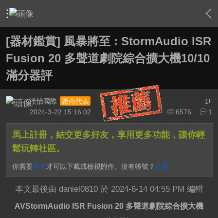
›
家庭劇院
›
家庭劇院相關討論大廳
›
內容
[器材鑑賞] 風暴將至 : StormAudio ISR
Fusion 20 多聲道劇院綜合擴大機10/10
滿分器評
漢怡國際
1
廠商代表
F
2024-3-22 15:16:02
6576
1
馬上註冊，結交更多好友，享用更多功能，讓你輕
鬆玩轉社區。
你需要
登入
才可以下載或檢視附件。沒有帳號？
註冊
本文最後由 daniel0810 於 2024-6-14 04:55 PM 編輯
AVStormAudio ISR Fusion 20 多聲道劇院綜合擴大機