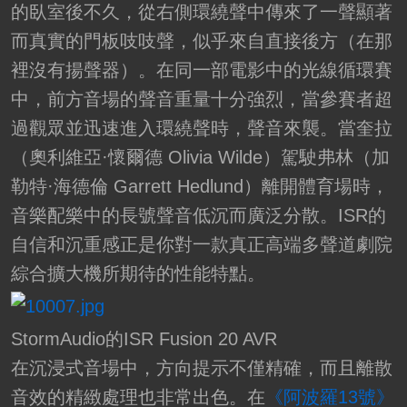
的臥室後不久，從右側環繞聲中傳來了一聲顯著
而真實的門板吱吱聲，似乎來自直接後方（在那
裡沒有揚聲器）。在同一部電影中的光線循環賽
中，前方音場的聲音重量十分強烈，當參賽者超
過觀眾並迅速進入環繞聲時，聲音來襲。當奎拉
（奧利維亞·懷爾德 Olivia Wilde）駕駛弗林（加
勒特·海德倫 Garrett Hedlund）離開體育場時，
音樂配樂中的長號聲音低沉而廣泛分散。ISR的
自信和沉重感正是你對一款真正高端多聲道劇院
綜合擴大機所期待的性能特點。
StormAudio的ISR Fusion 20 AVR
在沉浸式音場中，方向提示不僅精確，而且離散
音效的精緻處理也非常出色。在
《阿波羅13號》