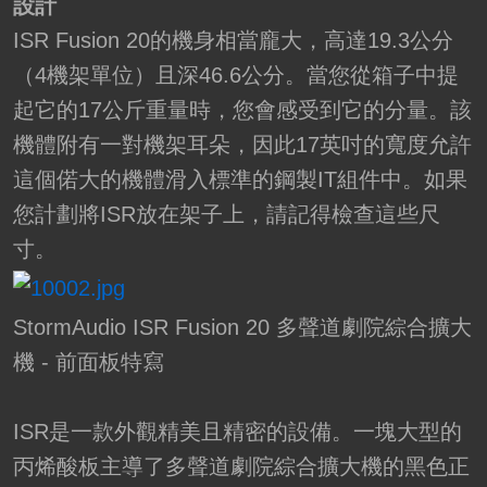
設計
ISR Fusion 20的機身相當龐大，高達19.3公分
（4機架單位）且深46.6公分。當您從箱子中提
起它的17公斤重量時，您會感受到它的分量。該
機體附有一對機架耳朵，因此17英吋的寬度允許
這個偌大的機體滑入標準的鋼製IT組件中。如果
您計劃將ISR放在架子上，請記得檢查這些尺
寸。
StormAudio ISR Fusion 20 多聲道劇院綜合擴大
機 - 前面板特寫
ISR是一款外觀精美且精密的設備。一塊大型的
丙烯酸板主導了多聲道劇院綜合擴大機的黑色正