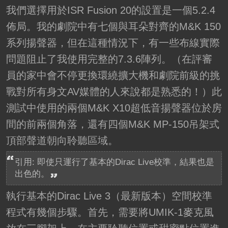
我們選擇用於ISR Fusion 20的設置是一個5.2.4
佈局。我的劇院中有七個與耳朵對齊的M&K 150
系列揚聲器，但在這種情況下，有一些布線實際
問題阻止了我使用完整的7.3.6陣列。（在評審
員的家中會不停更換環繞擴大機和劇院前級的挑
戰對所有身文AV媒體的人來說都是熟悉的！）此
測試中使用的兩個M&K X10超低音揚聲器位於房
間的前兩個角落，還有四個M&K MP-150吊架式
頂部聲道朝向聆聽區域。
引用: 即使只運行了基本的Dirac Live校準，結果也是
出色的。
執行基本的Dirac Live 3（最新版本）空間校準
程式有幾個步驟。首先，需要將UMIK-1麥克風