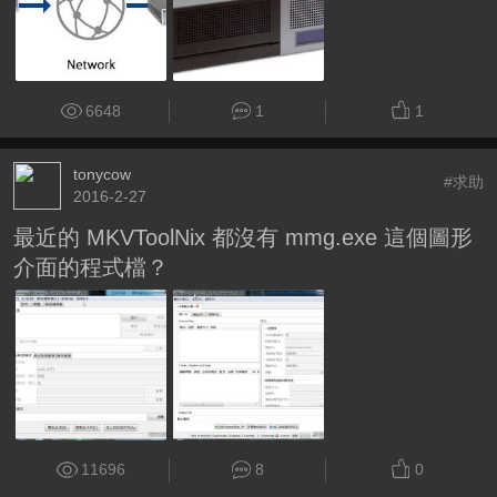
6648
1
1
tonycow
#求助
2016-2-27
最近的 MKVToolNix 都沒有 mmg.exe 這個圖形
介面的程式檔？
11696
8
0