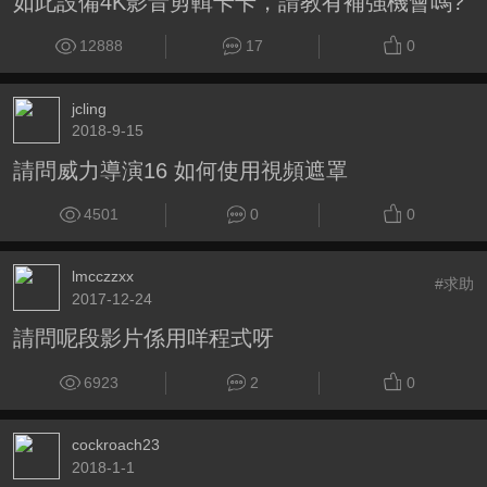
如此設備4K影音剪輯卡卡，請教有補強機會嗎?
12888
17
0
jcling
2018-9-15
請問威力導演16 如何使用視頻遮罩
4501
0
0
lmcczzxx
#求助
2017-12-24
請問呢段影片係用咩程式呀
6923
2
0
cockroach23
2018-1-1