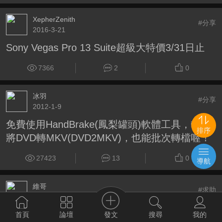
XepherZenith
#分享
2016-3-21
Sony Vegas Pro 13 Suite超級大特價3/31日止
7366
2
0
冰羽
#分享
2012-1-9
免費使用HandBrake(鳳梨罐頭)軟體工具，輕鬆
排序
將DVD轉MKV(DVD2MKV)，也能批次轉檔喔！
27423
13
0
導航
維哥
#求助
2016-9-1
想請問各位大大先進如何用TMPGEnc Video
發文
首頁
論壇
搜尋
我的