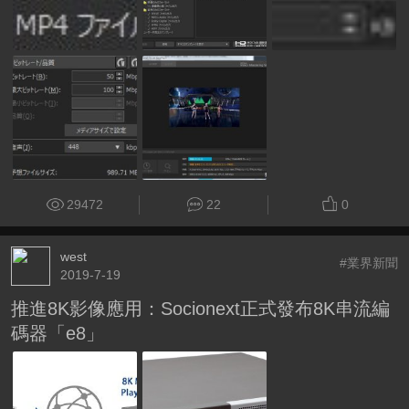
29472
22
0
west
#業界新聞
2019-7-19
推進8K影像應用：Socionext正式發布8K串流編
碼器「e8」