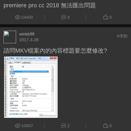
premiere pro cc 2018 無法匯出問題
24400
3
0
winkb98
#求助
2017-3-28
請問MKV檔案內的內容標題要怎麼修改?
10007
2
0