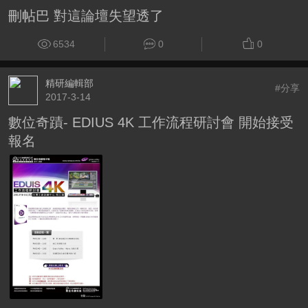
刪帖巴 對這論壇失望透了
6534
0
0
精研編輯部
#分享
2017-3-14
數位奇蹟- EDIUS 4K 工作流程研討會 開始接受
報名