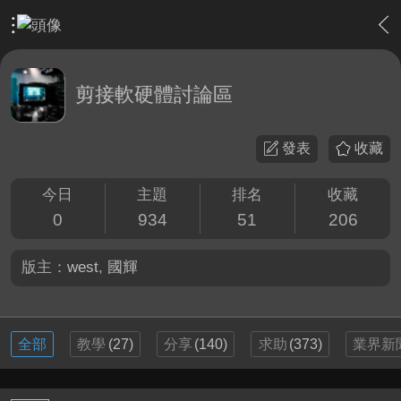
›
影片創作區
›
剪接軟硬體討論區
剪接軟硬體討論區
發表
收藏
今日
主題
排名
收藏
0
934
51
206
版主：
west
,
國輝
全部
教學
(27)
分享
(140)
求助
(373)
業界新