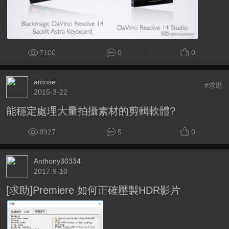
7100
0
0
amose
#求助
2015-3-22
能穩定處理大量拍攝素材的剪輯軟體?
8927
5
0
Anthony30334
2017-9-10
[求助]Premiere 如何正確壓製HDR影片