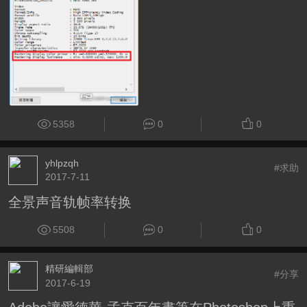
5358
0
0
yhlpzqh
#求助
2017-7-11
全景声音轨帧率转换
5508
0
0
精研編輯部
#分享
2017-6-19