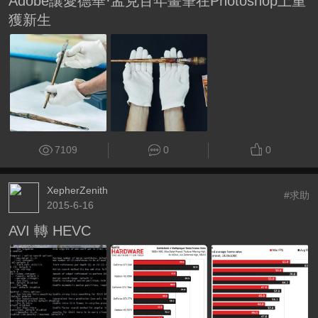
Adobe讓愛德華·孟克百年畫筆在Photoshop上重
獲新生
7109
0
0
XepherZenith
#求助
2015-6-16
AVI 轉 HEVC