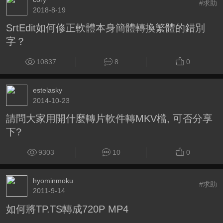
#求助
2018-8-19
SrtEdit如何修正軟體本身簡體轉換繁體的錯別
字？
10837
8
0
estelasky
2014-10-23
請問大家用開什麼轉片軟件轉MKV檔, 可否分享
下?
9303
10
0
hyominmoku
#求助
2011-9-14
如何將TP.TS轉成720P MP4