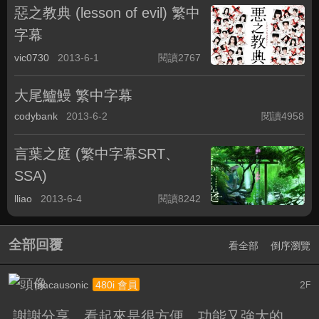
惡之教典 (lesson of evil) 繁中
字幕
vic0730
2013-6-1
閱讀2767
大尾鱸鰻 繁中字幕
codybank
2013-6-2
閱讀4958
言葉之庭 (繁中字幕SRT、
SSA)
lliao
2013-6-4
閱讀8242
全部回覆
看全部
倒序瀏覽
macausonic
2
480i 會員
F
謝謝分享，看起來是很方便，功能又強大的