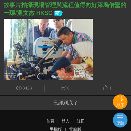
故事片拍攝現場管理與流程值得向好萊塢借鑒的
一環/溫文杰 HKSC
8423
0
1
已經到底了
排序
首頁
|
登入
|
註冊
導航
手機版
|
電腦版