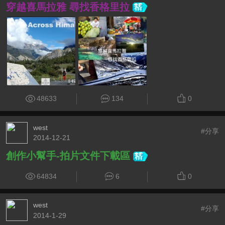
穿越喜馬拉雅 尋找香格里拉
48633
134
0
west
#分享
2014-12-21
創作小幫手-拍片文件下載區
64834
6
0
west
#分享
2014-1-29