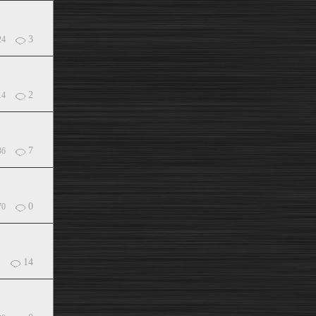
3
24
2
14
7
36
0
70
14
1