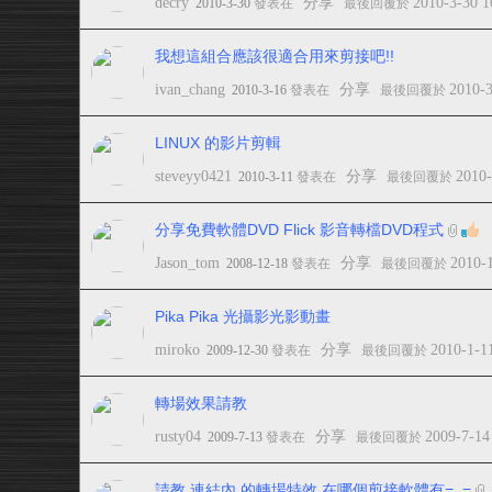
decry
分享
2010-3-30 
2010-3-30
發表在
最後回覆於
我想這組合應該很適合用來剪接吧!!
ivan_chang
分享
2010-
2010-3-16
發表在
最後回覆於
LINUX 的影片剪輯
steveyy0421
分享
2010
2010-3-11
發表在
最後回覆於
分享免費軟體DVD Flick 影音轉檔DVD程式
Jason_tom
分享
2010-
2008-12-18
發表在
最後回覆於
Pika Pika 光攝影光影動畫
miroko
分享
2010-1-1
2009-12-30
發表在
最後回覆於
轉場效果請教
rusty04
分享
2009-7-14
2009-7-13
發表在
最後回覆於
請教 連結內 的轉場特效 在哪個剪接軟體有=_=