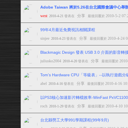
Adobe Taiwan 將於5.26在台北國際會議中心
west
分享
2010-5-2 07
2010-4-21
發表在
最後回覆於
99年4月最近免費視訊相關課程
sinjee
分享
2010-4-24 
2010-4-23
發表在
最後回覆於
Blackmagic Design 發表 USB 3.0 介面的影音轉
juliusko2004
分享
2010
2010-4-20
發表在
最後回覆於
Tom's Hardware CPU「等級表」--以執行遊戲分
abel
分享
2010-4-16 10
2010-4-16
發表在
最後回覆於
以PS3核心加速影片轉檔效率-WinFast PxVC11
roch
分享
2010-4-10 1
2010-1-29
發表在
最後回覆於
台北縣勞工大學991學期課程(99年9月)