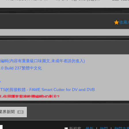
收藏
編輯(內容有重量級口味圖文,未成年者請勿進入)
o 6.0 Build 237繁體中文化
?
的剪接軟體 - FAME Smart Cutter for DV and DVB
查-你用哪套剪接軟體編輯HD影片?
業界新聞
43
新視窗
最新
|
熱門
|
熱門文