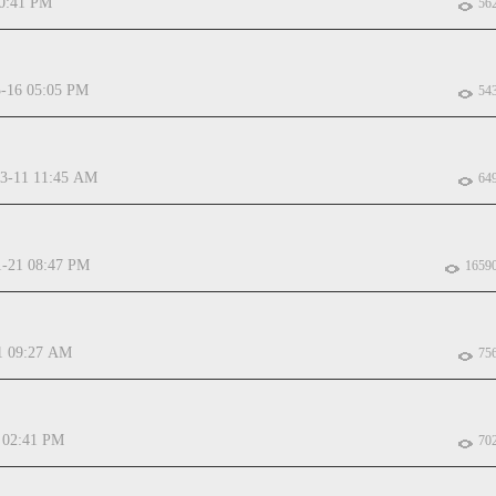
10:41 PM
56
3-16 05:05 PM
54
-3-11 11:45 AM
64
1-21 08:47 PM
1659
1 09:27 AM
75
 02:41 PM
70