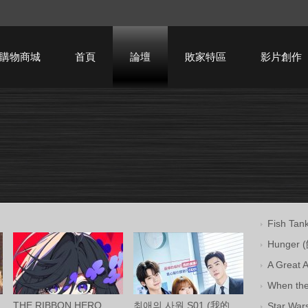
購物商城
首頁
論壇
敗家特區
影片創作
HTPC技術討論
Fish T
Hunger
A Great
When th
THE RIBBON HERO リボンヒーロー (緞帶英雄
최애의 사원 S01 (我的偶像總裁 第一季) 中
Star War