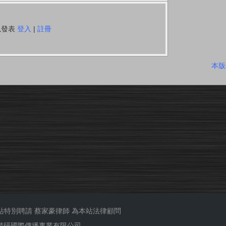
以發表
登入
|
註冊
本版
站特別聘請
蔡家豪律師
為本站法律顧問
ub 精研國際傳播事業有限公司