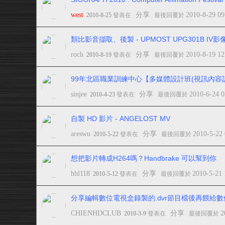
west
分享
2010-8-29 0
2010-8-25
發表在
最後回覆於
類比影音擷取、後製 - UPMOST UPG301B IV
roch
分享
2010-8-19 1
2010-8-19
發表在
最後回覆於
99年北區職業訓練中心【多媒體設計班(視訊內容設計)
sinjee
分享
2010-6-24 
2010-4-23
發表在
最後回覆於
自製 HD 影片 - ANGELOST MV
areswu
分享
2010-5-22
2010-5-22
發表在
最後回覆於
想把影片轉成H264嗎？Handbrake 可以幫到你
hhl118
分享
2010-5-21
2010-5-12
發表在
最後回覆於
分享編輯數位電視盒錄製的.dvr節目檔後再餵給
CHIENHDCLUB
分享
2
2010-3-9
發表在
最後回覆於