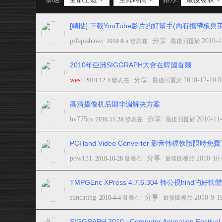
[轉貼] 下載YouTube影片的好幫手(內有攜帶板與
pifapishawn
分享
2010-1
2010-9-5
發表在
最後回覆於
2010年亞洲SIGGRAPH大會在韓國首爾
west
分享
2010-12-10 
2010-12-4
發表在
最後回覆於
高清摄像机后期非编解决方案
hv775cs
分享
2010-11
2010-11-28
發表在
最後回覆於
PCHand Video Converter 影音轉檔軟體限
pow131
分享
2010-10
2010-10-28
發表在
最後回覆於
TMPGEnc XPress 4.7.6.304 轉公視hihd的好軟體
suncating
分享
2010-9-1
2010-4-4
發表在
最後回覆於
SIGGRAPH 2010 : Computer Animation Festival