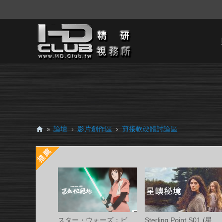
»
論壇
›
影片創作區
›
剪接軟硬體討論區
H
D.
Cl
ub
精
研
スター・ウォーズ：ビジョンズ／九人目のジ
Sterling Point S01 (星嶼秘境 第一季) Ama