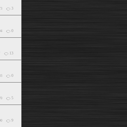
3
73
0
94
13
7
0
03
5
70
9
90