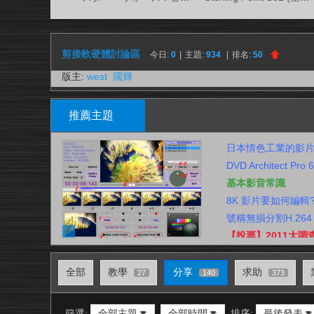
視
務
所
剪接軟硬體討論區
今日:
0
|
主題:
934
|
排名:
50
版主:
west
,
國輝
推薦主題
日本情色工業的影片
DVD Architect Pr
基本影音常識
8K 影片要如何編輯
號稱無損分割H.264 TS
1
【投票】2011大調
全部
教學
分享
求助
27
140
373
篩選:
全部主題
全部時間
排序:
最後發表