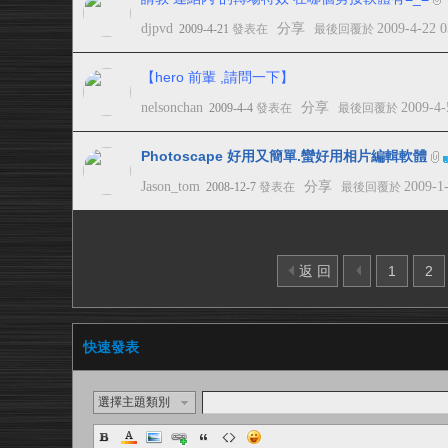
djpvd
分享
2009-4-22 
2009-4-21
發表在
最後回覆於
【hero 前輩 ,請問一下】
nelsonchan
分享
2009-4-
2009-4-4
發表在
最後回覆於
Photoscape 好用又簡單.蠻好用相片編輯軟體
Jason_tom
分享
2009-1
2008-12-7
發表在
最後回覆於
返 回
1
2
快速發表
選擇主題類別