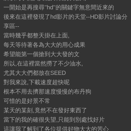
一開始是再搜尋''hd''的關鍵字無意間近來的
後來在這裡發現了hd影片的天堂--HD影片討論分
享區--
當時幾乎都整天掛在上面,
每天等待著各為大大的用心成果
希望能第一個搶到大大發的文
所以,在這裡當然撈了不少油水,
尤其大大們都放在SEED
對我來說,下載速度超快呢
根本不用去擠那速度慢慢的布丹狗
可惜的是好景不常
某天的某刻,竟然不在發好東西了
當下的我的確很失望,只能到別處找好片
這讓我了解到了各位提供好物大大的苦心