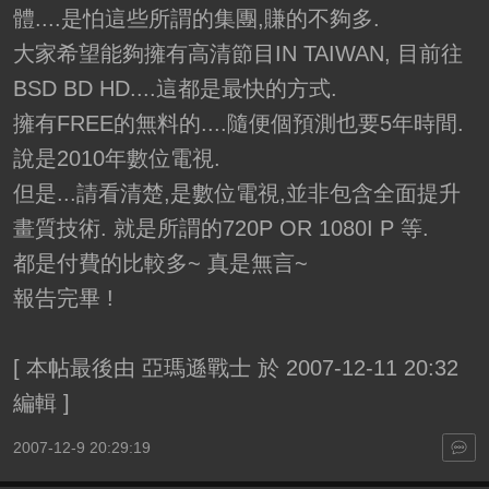
體....是怕這些所謂的集團,賺的不夠多.
大家希望能夠擁有高清節目IN TAIWAN, 目前往
BSD BD HD....這都是最快的方式.
擁有FREE的無料的....隨便個預測也要5年時間.
說是2010年數位電視.
但是...請看清楚,是數位電視,並非包含全面提升
畫質技術. 就是所謂的720P OR 1080I P 等.
都是付費的比較多~ 真是無言~
報告完畢 !
[
本帖最後由 亞瑪遜戰士 於 2007-12-11 20:32
編輯
]
2007-12-9 20:29:19