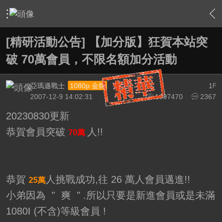
›
站務中心
›
精研活動告示版
›
內容
[精研活動公告] 【加分版】狂賀本站突
破 70萬會員，不限名額加分活動
亞瑪遜戰士
1
1080p 金牌
F
2007-12-9 14:02:31
1097470
2367
20230830更新
恭賀會員突破
人!!
70萬
恭賀
人挑戰成功,往 26 萬人會員邁進!!
25萬
小弟因為 " 爽 " .所以只要是新進會員或是未滿
1080I (不含)等級會員 !