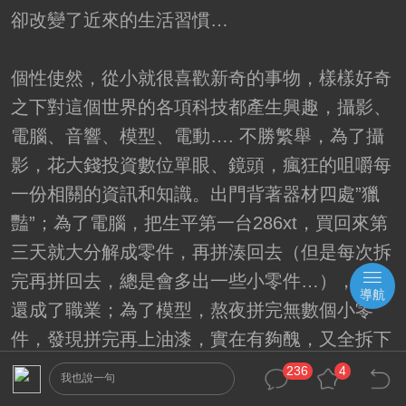
卻改變了近來的生活習慣…
個性使然，從小就很喜歡新奇的事物，樣樣好奇
之下對這個世界的各項科技都產生興趣，攝影、
電腦、音響、模型、電動…. 不勝繁舉，為了攝
影，花大錢投資數位單眼、鏡頭，瘋狂的咀嚼每
一份相關的資訊和知識。出門背著器材四處”獵
豔”；為了電腦，把生平第一台286xt，買回來第
三天就大分解成零件，再拼湊回去（但是每次拆
完再拼回去，總是會多出一些小零件…），最後
導航
還成了職業；為了模型，熬夜拼完無數個小零
件，發現拼完再上油漆，實在有夠醜，又全拆下
來一片片噴漆再拼回去；打電動打到去研究中國
236
4
我也說一句
和日本歷史（三國志、信長之野望等等），卡關