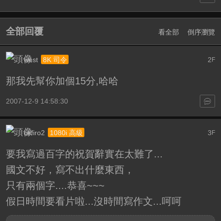
全部回覆
看全部
倒序瀏覽
west
2
8K 司令
F
那我先幫你加個15分,哈哈
2007-12-9 14:58:30
cefiro2
3
1080i 高級
F
要我寫過百字的祝賀辭實在太難了...
國文不好，寫不出什麼東西，
只有兩個字....恭喜~~~
假日時間要看片啦...沒時間寫作文...呵呵