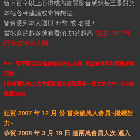
留下百字以上心得或高畫質影音感想甚至是對於
本站各種建議或奇特想法.
皆會受到本人贈與 精幣 或 名聲 !
當然寫的越多越有看頭,加的越高.
備註: 2017年
已突破60萬大關
PS~
暫不限名額,但會隨時終止名額. 希望會員即時同樂參與
活動 !
( 敬會覆制他人文章剪貼發文或重覆發一樣文的小白~小心被
嚴重扣分)
狂賀 2007 年 12 月 份 首突破萬人會員~繼續努
力~
恭賀 2008 年 3 月 19 日 達兩萬會員人次,邁入