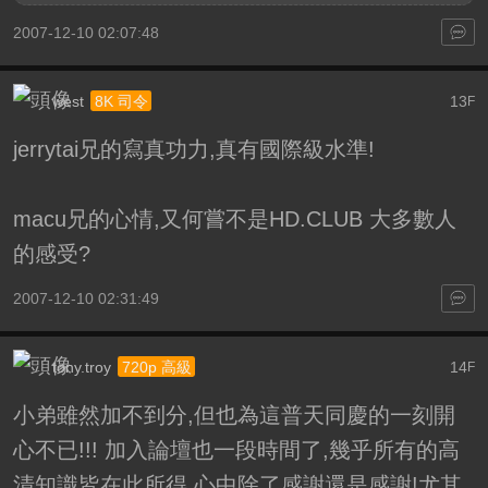
2007-12-10 02:07:48
west
13
8K 司令
F
jerrytai兄的寫真功力,真有國際級水準!
macu兄的心情,又何嘗不是HD.CLUB 大多數人
的感受?
2007-12-10 02:31:49
tony.troy
14
720p 高級
F
小弟雖然加不到分,但也為這普天同慶的一刻開
心不已!!!
加入論壇也一段時間了,幾乎所有的高
清知識皆在此所得,心中除了感謝還是感謝!尤其