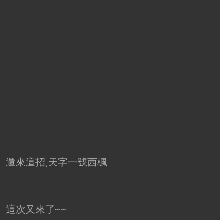
還來這招,天字一號西楓
這次又來了~~