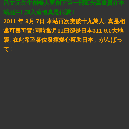
呂文元先生創辦人更創下第一部藍光高畫質在本
站誕生! 加入這邊真是很讚 !
2011 年 3月 7日 本站再次突破十九萬人. 真是相
當可喜可賀!
同時當月11日卻是日本311 9.0大地
震. 在此希望各位發揮愛心幫助日本。
がんばっ
て !