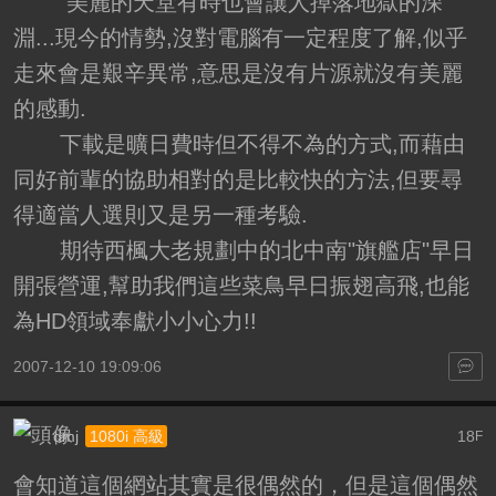
美麗的天堂有時也會讓人掉落地獄的深
淵...現今的情勢,沒對電腦有一定程度了解,似乎
走來會是艱辛異常,意思是沒有片源就沒有美麗
的感動.
下載是曠日費時但不得不為的方式,而藉由
同好前輩的協助相對的是比較快的方法,但要尋
得適當人選則又是另一種考驗.
期待西楓大老規劃中的北中南"旗艦店"早日
開張營運,幫助我們這些菜鳥早日振翅高飛,也能
為HD領域奉獻小小心力!!
2007-12-10 19:09:06
dmj
18
1080i 高級
F
會知道這個網站其實是很偶然的，但是這個偶然