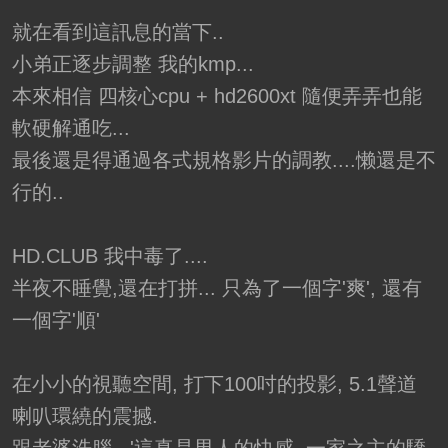
就在看到這訊息的當下..
小弟正逐步調整 我的kmp...
本來相信 四核心cpu + hd2600xt 隨便弄弄也能
軟硬解通吃...
最後還是得通過各式規格影片的調教....懒還是不
行的..
HD.CLUB 我中毒了....
半夜不睡覺,還在打拼... 只為了一個字'爽', 還有
一個字'順'
在小小的視聽空間, 打下100吋的投影, 5.1聲道
喇叭環繞的震撼.