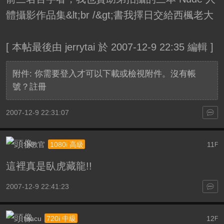
體攝影作品集&lt;br /&gt;書我擇日交給西楓老大
[
本帖最後由 jerrytai 於 2007-12-9 22:35 編輯
]
附件:
你需要
登入
才可以下載或檢視附件。沒有帳
號？
註冊
2007-12-9 22:31:07
小教官
11
1080i 高級
F
這裡真是臥虎藏龍!!
2007-12-9 22:41:23
macu
12
720i 中級
F