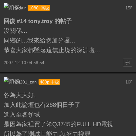
redair
15
1080i 高級
F
回復 #14 tony.troy 的帖子
沒關係...
同鄉的...我來給您加分囉...
恭喜大家都墜落這無止境的深淵啦...
2007-12-10 04:58:54
koi201_znn
16
480p 中級
F
各為大大好,
加入此論壇也有268個日子了
進入至各領域
是因為家裡買了笨Q3745的FULL HD電視
所以為了測試其能力,就努力搜尋