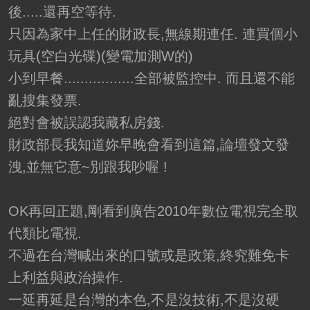
後.....還再空等待.
只因為家中上任的財政長,無線期連任. 連買個小
玩具(空白光碟)(變電加測W的)
小到早餐.................全部被監控中. 而且還不能
亂搜集發票.
絕對會被誤認我藏私房錢.
財政部長我知道妳早晚會看到這篇,論壇發文發
洩,並無它意~別跟我吵喔 !
OK再回正題,剛看到廣告2010年數位電視完全取
代類比電視.
不過在台灣喊出來的口號或是政策,終究難免卡
上利益與政治操作.
一延再延是台灣的本色,不是沒技術,不是沒硬