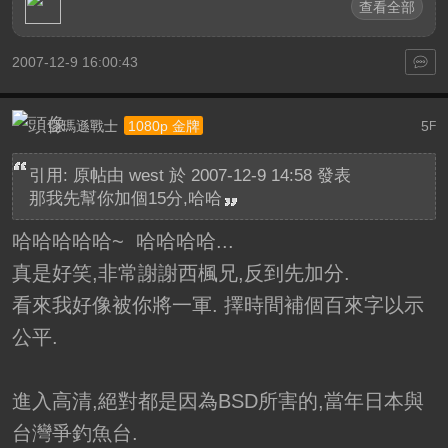
查看全部
2007-12-9 16:00:43
亞瑪遜戰士
5
1080p 金牌
F
引用: 原帖由
west
於 2007-12-9 14:58 發表
那我先幫你加個15分,哈哈
哈哈哈哈哈~
哈哈哈哈...
真是好笑,非常謝謝西楓兄,反到先加分.
看來我好像被你將一軍. 擇時間補個百來字以示
公平.
進入高清,絕對都是因為BSD所害的,當年日本與
台灣爭釣魚台.