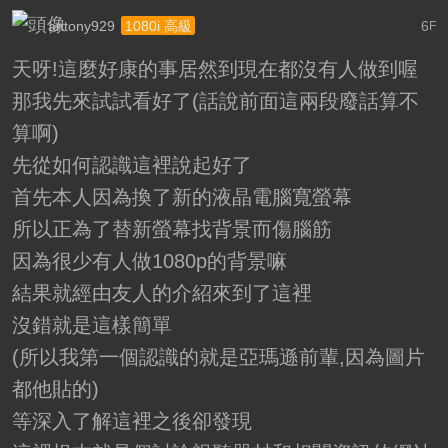
antony929
6
1080i 高級
F
天呀!這麼好康的事居然到現在都沒有人做到喔
那我先來試試看好了(話說前面這兩段廢話算不
算啊)
先從如何認識這裡說起好了
首先本人因為換了新的液晶電腦寬螢幕
所以正為了替新螢幕找背景而傷腦筋
因為很少有人做1080p的背景嘛
結果就經由友人的介紹來到了這裡
沒錯就是這樣簡單
(所以我第一個認識的就是亞瑪遜前輩,因為圖片
都他貼的)
等深入了解這裡之後卻發現