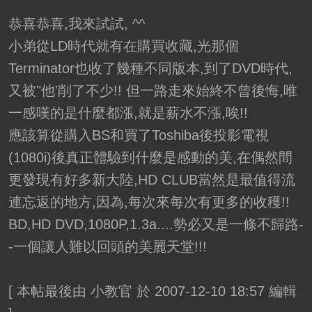
恭喜恭喜,我來試試, ^^
小弟從LD時代就有在購買收藏,光那個
Terminator也收了幾種不同版本,到了DVD時代,
又被"他'削了不少!! 但一路走來始終不曾後悔,唯
一感嘆的是什麼都漲,就是薪水不漲,唉!!
應該算從購入BS和買了Toshiba後投影電視
(1080i)後真正體驗到什麼是感動的美,在偶然間
更發現有好多新大陸,HD CLUB當然是最值得流
連忘返的地方,因為,每次來每次有更多的收穫!!
BD,HD DVD,1080P,1.3a....勢必又是一條不歸路-
-一個讓人難以回頭的美麗天堂!!!
[
本帖最後由 小教官 於 2007-12-10 18:57 編輯