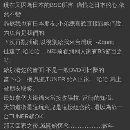
現在又因為日本的BSD所害. 痛恨之日本的心,依
然不變.
雖然我也有日本朋友,小弟總喜歡直接跟她們說,
釣魚台是我們的.
下次再亂插旗,以後別給我來台灣玩.:-&quot;
扯遠了,哈哈哈... N年前看到別人家有BS節目之
時.
給那清楚的畫面,不是一般DVD可比擬的.
當下心一橫,想把TUNER 給A 回家....哈哈,馬上
被朋友取笑.
最好拿個大鐵鍋來當接收碟拉. 當時的知識.
天知道衛星這玩意兒是這樣組合的. 還以為靠一
台TUNER就OK.
那天回家之後,就開始懷念...................數年