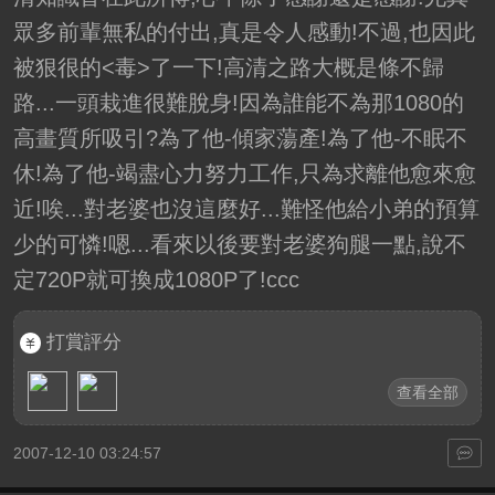
眾多前輩無私的付出,真是令人感動!不過,也因此
被狠很的<毒>了一下!高清之路大概是條不歸
路...一頭栽進很難脫身!因為誰能不為那1080的
高畫質所吸引?為了他-傾家蕩產!為了他-不眠不
休!為了他-竭盡心力努力工作,只為求離他愈來愈
近!唉...對老婆也沒這麼好...難怪他給小弟的預算
少的可憐!嗯...看來以後要對老婆狗腿一點,說不
定720P就可換成1080P了!ccc
打賞評分
查看全部
2007-12-10 03:24:57