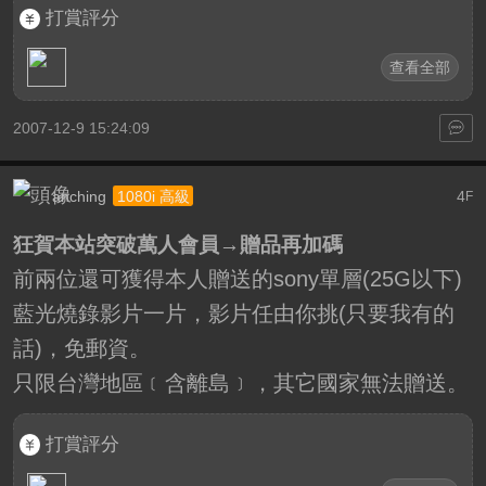
打賞評分
查看全部
2007-12-9 15:24:09
anching
4
1080i 高級
F
狂賀本站突破萬人會員→贈品再加碼
前兩位還可獲得本人贈送的sony單層(25G以下)
藍光燒錄影片一片，影片任由你挑(只要我有的
話)，免郵資。
只限台灣地區﹝含離島﹞，其它國家無法贈送。
打賞評分