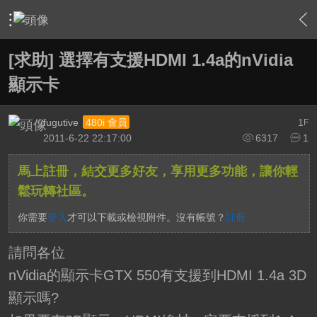
›
軟硬體相關技術
›
HTPC 相關軟硬體技術及運用
›
內容
[求助] 選擇有支援HDMI 1.4a的nVidia
顯示卡
fugutive
1
480i 會員
F
2011-6-22 22:17:00
6317
1
馬上註冊，結交更多好友，享用更多功能，讓你輕
鬆玩轉社區。
你需要
登入
才可以下載或檢視附件。沒有帳號？
註冊
請問各位
nVidia的顯示卡GTX 550有支援到HDMI 1.4a 3D
顯示嗎?