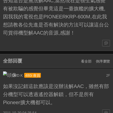
告知這台是無法解AAC,當然現在是很生氣感覺
有被欺騙的感覺但畢竟這是一臺旗艦的擴大機,
因我我的電視也是PIONEERKRP-600M,在此我
想請教各位先進是否有解決的方法可以讓這台公
司貨得機型解AAC的音源,感謝！
全部回覆
看全部
倒序瀏覽
DVD.K
2
480i 會員
F
如果沒記錯這款應該是沒辦法解AAC，雖然有部
分機型可以透過遙控器解鎖，但不是所有
Pioneer擴大機都可以。
2011-10-20 04:25:54