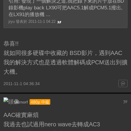
引用: 發現了一個解決之道,我把錄下來的片子放在BD
錄影機play back LX90可把AAC5.1解成PCM5.1撥出,
在LX91的播放機 ...
jryu 發表於 2011-11-1 04:22
恭喜!!
就如同很多硬碟中收藏的 BSD影片，遇到AAC
我的解決方式也是透過軟體解碼成PCM送出到擴
大機。
2011-11-1 04:36:34
skirnorf
7
480p 中級
F
AAC確實麻煩
我過去也試過用nero wave去轉成AC3