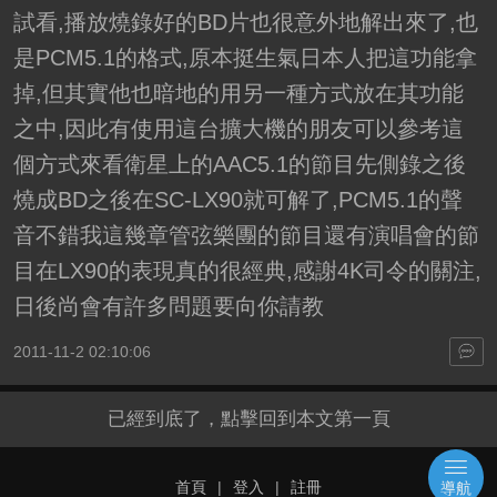
試看,播放燒錄好的BD片也很意外地解出來了,也
是PCM5.1的格式,原本挺生氣日本人把這功能拿
掉,但其實他也暗地的用另一種方式放在其功能
之中,因此有使用這台擴大機的朋友可以參考這
個方式來看衛星上的AAC5.1的節目先側錄之後
燒成BD之後在SC-LX90就可解了,PCM5.1的聲
音不錯我這幾章管弦樂團的節目還有演唱會的節
目在LX90的表現真的很經典,感謝4K司令的關注,
日後尚會有許多問題要向你請教
2011-11-2 02:10:06
已經到底了，點擊回到本文第一頁
首頁
|
登入
|
註冊
導航