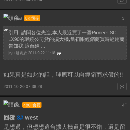
west
3
8K 司令
F
引用: 請問各位先進,本人最近買了一臺Pioneer SC-
LX90的環繞公司貨的擴大機,當初跟經銷商買時經銷商
告知我,這台絕 ...
jryu 發表於 2011-9-22 11:18
如果真是如此的話，理應可以向經銷商求償的!!
2011-10-20 07:38:28
jryu
4
480i 會員
F
回覆
3#
west
是想過，但想想這台擴大機還是很不錯，還是留