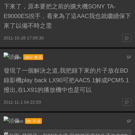
下來了，原本要把之前的擴大機SONY TA-
E9000ES挩手，看來為了這AAC我也就繼續保下
來了以備不時之需
2011-10-28 17:09:30
jryu
5
480i 會員
F
發現了一個解決之道,我把錄下來的片子放在BD
錄影機play back LX90可把AAC5.1解成PCM5.1
撥出,在LX91的播放機中也是可以
2011-11-1 04:22:03
west
6
8K 司令
F