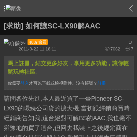
›
家庭劇院
›
擴大機討論區
›
內容
[求助] 如何讓SC-LX90解AAC
jryu
1
480i 會員
F
2011-9-22 11:18:11
7062
7
馬上註冊，結交更多好友，享用更多功能，讓你輕
鬆玩轉社區。
你需要
登入
才可以下載或檢視附件。沒有帳號？
註冊
請問各位先進,本人最近買了一臺Pioneer SC-
LX90的環繞公司貨的擴大機,當初跟經銷商買時
經銷商告知我,這台絕對可解BS的AAC,我也毫不
猶豫地的買了這台,但回去我裝上之後經銷商在