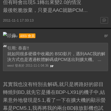
但有時會出現5.1轉出來變2.0的情況
最後乾脆放棄，只要是AAC就聽PCM...
2011-11-1 17:33:13
jryu
8
480i 會員
F
引用: 恭喜!!
就如同很多硬碟中收藏的 BSD影片，遇到AAC我的解
決方式也是透過軟體解碼成PCM送出到擴大機。 ...
west 發表於 2011-11-1 04:36
其實我也沒有特別去解碼,就只是將路好的節目
轉燒到BD,就先它是播在BDP-LX91的機子中,結
果意外地發現是5.1,看了一下在擴大機的顯示螢
幕是PCM5.1,我再將我的兩台BD錄放影機也試