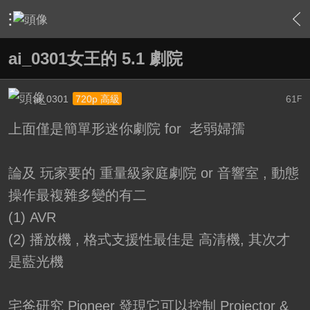
›
家庭劇院
›
我的家庭劇院
›
內容
ai_0301女王的 5.1 劇院
ai_0301
61
720p 高級
F
上面僅是簡單形迷你劇院 for 老弱婦孺
論及 玩家要的 重量級家庭劇院 or 音響室 , 動態
操作最複雜多變的有二
(1) AVR
(2) 播放機 , 格式支援性最佳是 高清機, 其次才
是藍光機
宅爸研究 Pioneer 發現它可以控制 Projector &