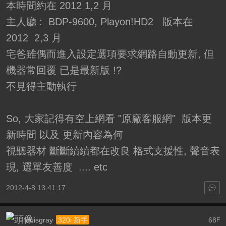
本時間約在 2012 1,2 月
主人廳 : BDP-9600, Playon!HD2 版本在
2012 2,3 月
宅爸雖偶而進入設定選項要求網路自動更新, 但
機器常回覆 已是最新版 !?
不見得主動執行
So, 大家記得有空上網看 "原廠客服網" 版本更
新時間 以及 更新內容為何
視聽器材 斷斷續續都在改良 格式支援性, 聲音表
現, 選單友善度 .... etc
2012-4-8 13:41:17
louisgray
68
320i 新手
F