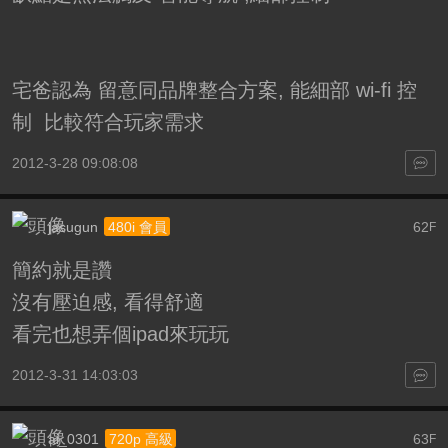
宅爸認為 留意同品牌整合方案, 能細部 wi-fi 控
制 比較符合玩家需求
2012-3-28 09:08:08
jasugun
62
480i 會員
F
簡約就是讚
沒有壓迫感, 看得舒適
看完也想弄個ipad來玩玩
2012-3-31 14:03:03
ai_0301
63
720p 高級
F