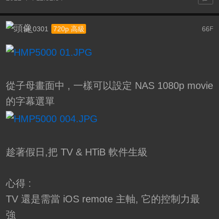
ai_0301
66
720p 高級
F
從子母畫面中 , 一樣可以設定 NAS 1080p movie
的字幕選單
趁著假日,把 TV & HTiB 軟件生級
心得 :
TV 還是需當 iOS remote 主軸, 它的控制力最
強