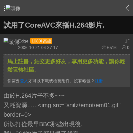
›
軟硬體相關技術
›
HTPC 相關軟硬體技術及運用
›
內容
試用了CoreAVC來播H.264影片.
Exige
1
1080i 高級
F
2006-10-21 04:37:17
6516
0
馬上註冊，結交更多好友，享用更多功能，讓你輕
鬆玩轉社區。
你需要
登入
才可以下載或檢視附件。沒有帳號？
註冊
由於H.264片子不多~~~
又耗資源......<img src="snitz/emot/em01.gif"
border=0>
所以打從最早BBC那些出現後.