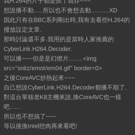
我H.264的片子都是抓了就存~~~
想說播不動.....所以也不會想去動..........XD
因此只有在BBC系列剛出時,我有去看些H.264的
撥放設定文章.
那時討論還不多.我用的是當時人家推薦的
CyberLink.H264.Decoder.
可以播~~~但是是幻燈片........<img
src="snitz/emot/em04.gif" border=0>
之後CoreAVC炒熱起來~~~
自己想說CyberLink.H264.Decoder都播不順了.
對這台單核老K8主機來說,換CoreAVC也一樣
吧......
所以也不想搞了~~~
等以後換Intel控肉再來看吧!