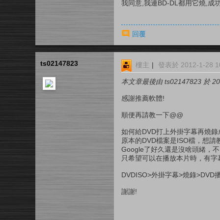
我同意,我連BD-DL都用它燒,成功
回覆
ts02147823
樓主
|
發表於 2012-1-28 10
本文章最後由 ts02147823 於 201
感謝推薦軟體!
順便再請教一下@@
如何給DVD打上外掛字幕再燒錄
原本的DVD檔案是ISO檔，想
Google了好久還是沒啥頭緒
只希望可以在播放本片時，有字
DVDISO>外掛字幕>燒錄>DV
謝謝!