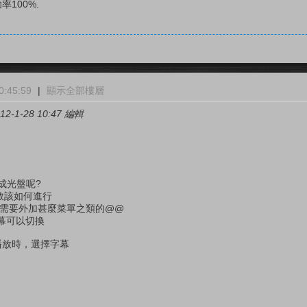
率100%.
:45:59
|
顯示全部樓層
2-1-28 10:47 編輯
成光盤呢?
請教該如何進行
，不需要外加甚麼菜單之類的@@
幕可以切換
D播放時，選擇字幕