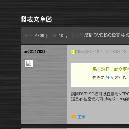
[求助]
請問DVDISO檔直接
檢視:
4908
|
回覆:
10
ts02147823
發表於 2012-1-27 23:03:13
馬上註冊，結交更
你需要
登入
才可以
請問DVDISO檔可以直接用NE
還是有甚麼程式可以轉成DVD的
回覆