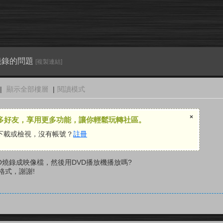
燒錄的問題
[複製連結]
|
顯示全部樓層
|
閱讀模式
×
多好友，享用更多功能，讓你輕鬆玩轉社區。
下載或檢視，沒有帳號？
註冊
RO燒錄成映像檔，然後用DVD播放機播放嗎?
格式，謝謝!