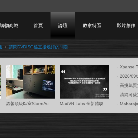
購物商城
首頁
論壇
敗家特區
影片創作
用
›
請問DVDISO檔直接燒錄的問題
HTPC技術討論
Xpans
2026/09
高挑氣質大
清純可愛第
溫馨頂級臥室StormAudio風暴Core 16/Ken Kr
MadVR Labs 全新體驗中心 —— 與 StormAud
Mahara