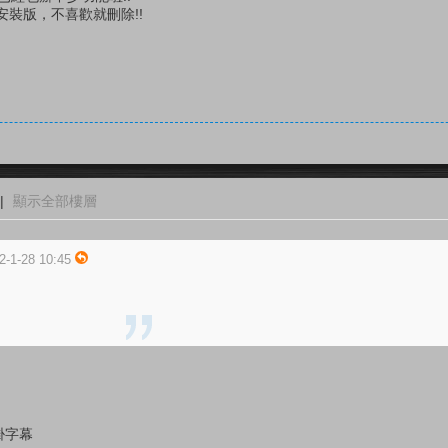
裝版，不喜歡就刪除!!
|
顯示全部樓層
-1-28 10:45
掛字幕