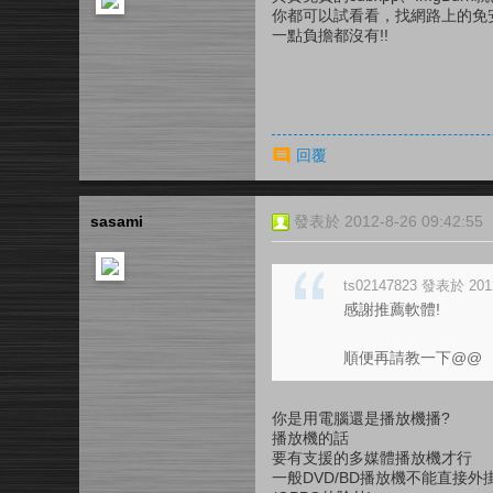
你都可以試看看，找網路上的免安
一點負擔都沒有!!
回覆
sasami
發表於 2012-8-26 09:42:55
ts02147823 發表於 2012
感謝推薦軟體!
順便再請教一下@@
你是用電腦還是播放機播?
播放機的話
要有支援的多媒體播放機才行
一般DVD/BD播放機不能直接外