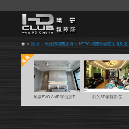
»
論壇
›
軟硬體相關技術
›
HTPC 相關軟硬體技術及運
H
D.
Cl
ub
精
研
風暴EVO AoIP/帝瓦雷Phantom 7.0.4金蛋客廳
我的3D家庭影院
視
務
所