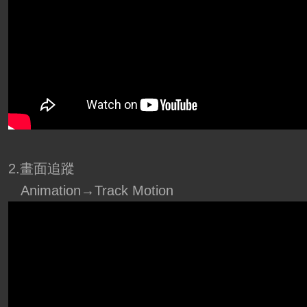
2.畫面追蹤
Animation→Track Motion