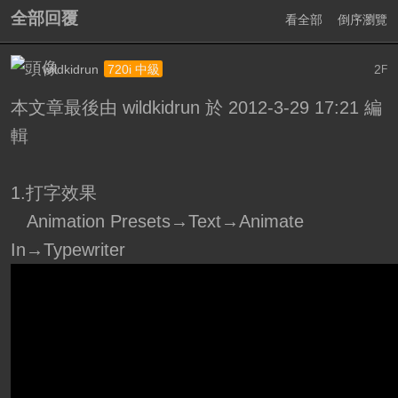
全部回覆
看全部
倒序瀏覽
wildkidrun
2
720i 中級
F
本文章最後由 wildkidrun 於 2012-3-29 17:21 編
輯
1.打字效果
Animation Presets→Text→Animate
In→Typewriter