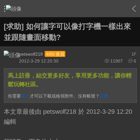
›
影片創作區
›
剪接軟硬體討論區
›
After Effects
›
內容
[求助] 如何讓字可以像打字機一樣出來
並跟隨畫面移動?
petswolf218
1
480i 會員
F
2012-3-29 12:20:30
11907
6
馬上註冊，結交更多好友，享用更多功能，讓你輕
鬆玩轉社區。
你需要
登入
才可以下載或檢視附件。沒有帳號？
註冊
本文章最後由 petswolf218 於 2012-3-29 12:20
編輯