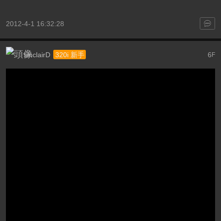
2012-4-1 16:32:28
sinclairD
6
320i 新手
F