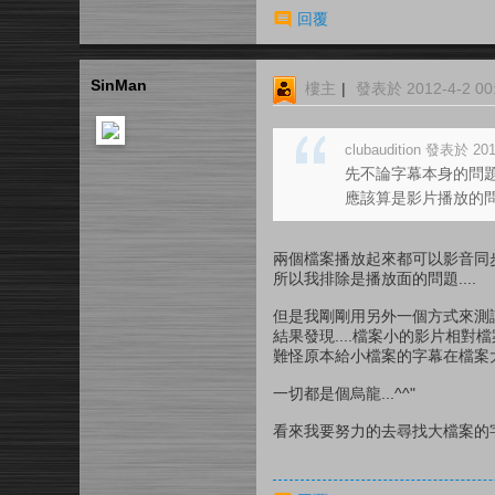
回覆
SinMan
樓主
|
發表於 2012-4-2 00:
clubaudition 發表於 201
先不論字幕本身的問題 
應該算是影片播放的問 .
兩個檔案播放起來都可以影音同步
所以我排除是播放面的問題....
但是我剛剛用另外一個方式來測
結果發現....檔案小的影片相對檔
難怪原本給小檔案的字幕在檔案大的
一切都是個烏龍...^^"
看來我要努力的去尋找大檔案的字