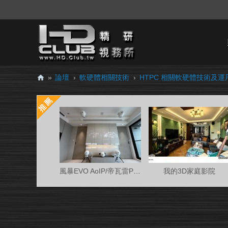
»
論壇
›
軟硬體相關技術
›
HTPC 相關軟硬體技術及運
H
D.
Cl
ub
精
研
風暴EVO AoIP/帝瓦雷Phantom 7.0.4金蛋客廳
我的3D家庭影院
視
務
所