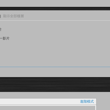
|
顯示全部樓層
片
同一影片
進階模式