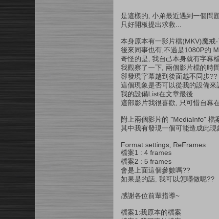
是這樣的, 小弟最近遇到一個問題,
只好開板提出求救...
本身原本有一影片檔(MKV)魔戒-72
後來同事也有,不過是1080P的 M
奇怪的是, 我自己本身就有字幕
我觀察了一下, 兩個影片檔的時間
卻發現字幕越到後面越不同步?? 
這個現象是否可以從我的設備來調
我的設備List在文章最後
這部影片我很喜歡, 只可惜自幕在搞
附上兩個影片的 "MediaInfo"
其中我有發現一個可能造成此現
Format settings, ReFra
檔案1 : 4 frames
檔案2 : 5 frames
會是上面這個參數嗎??
如果是的話, 我可以怎嚜做呢??
感謝各位前輩指導~
檔案1:我原本的檔案