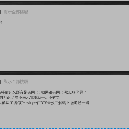
|
顯示全部樓層
的
|
顯示全部樓層
.5G播放起來影音是否同步? 如果都有同步 那就很詭異了
的問題.這並不表示電腦就一定不夠力
解決了.
應該Potplayer在DTS音效在解碼上 會略勝一籌