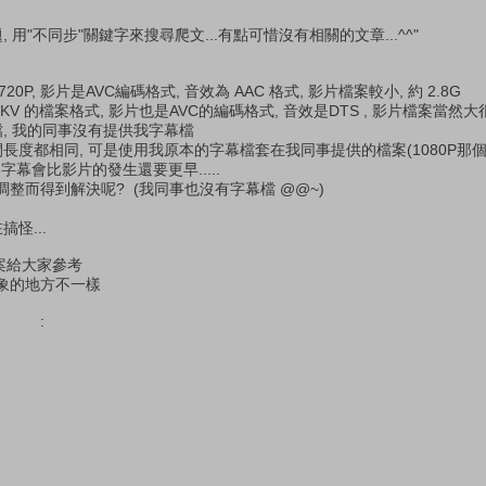
 用"不同步"關鍵字來搜尋爬文...有點可惜沒有相關的文章...^^"
0P, 影片是AVC編碼格式, 音效為 AAC 格式, 影片檔案較小, 約 2.8G
KV 的檔案格式, 影片也是AVC的編碼格式, 音效是DTS , 影片檔案當然大很多
檔, 我的同事沒有提供我字幕檔
長度都相同, 可是使用我原本的字幕檔套在我同事提供的檔案(1080P那個
字幕會比影片的發生還要更早.....
整而得到解決呢? (我同事也沒有字幕檔 @@~)
怪...
 檔案給大家參考
象的地方不一樣
mes :