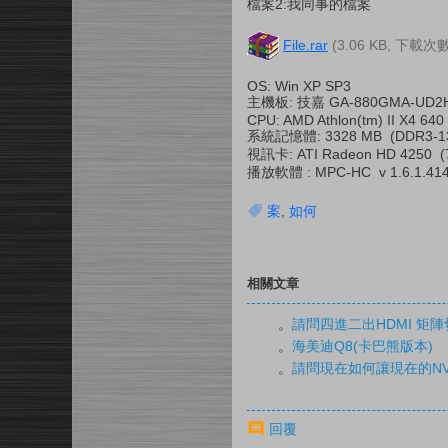
檔案2:我同事的檔案
File.rar
(3.06 KB, 下載次數
OS: Win XP SP3
主機板: 技嘉 GA-880GMA-UD2H
CPU: AMD Athlon(tm) II X4 640
系統記憶體: 3328 MB (DDR3-
視訊卡: ATI Radeon HD 4250 (
播放軟體 : MPC-HC v 1.6.1.41
案
,
如何
相關文章
。
請問四進二出HDMI 矩
。
海美迪Q8(卡巴熊版本)
。
請問現在如何讓現在的NV
回覆