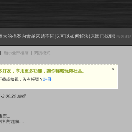
較大的檔案內會越來越不同步,可以如何解決(原因已找到)
[複製連結
|
顯示全部樓層
|
閱讀模式
×
多好友，享用更多功能，讓你輕鬆玩轉社區。
下載或檢視，沒有帳號？
註冊
2 00:20 編輯
...
對超前....