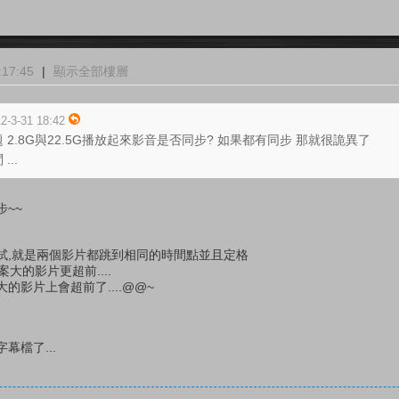
17:45
|
顯示全部樓層
2-3-31 18:42
2.8G與22.5G播放起來影音是否同步? 如果都有同步 那就很詭異了
..
~~
試,就是兩個影片都跳到相同的時間點並且定格
案大的影片更超前....
影片上會超前了....@@~
幕檔了...