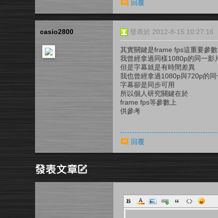
回覆
casio2800
發表於 2012-8-15 10:27:16
其實關鍵是frame fps這重要參數
我曾經拿過同樣1080p的同一影
但是字幕就是有時間差異
我也曾經拿過1080p與720p的
字幕卻是同步可用
所以個人研究關鍵在於
frame fps等參數上
供參考
回覆