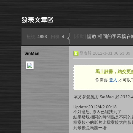
[求助]
請教:相同的字幕檔在
檢視:
4893
|
回覆:
4
SinMan
發表於 2012-3-31 06:53:39
馬上註冊，結交更
你需要
登入
才可以
本文章最後由 SinMan 於 2012-4-
Update:2012/4/2 00:18
不好意思, 原因已經找到了...
結果發現相同的時間點是不同的畫面
檔案較小的影片比檔案較大的影片相
到最後是烏龍一場....