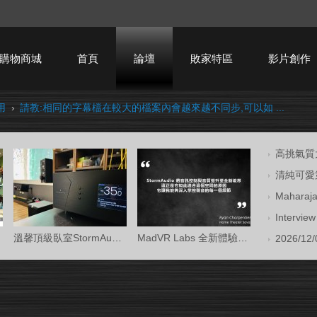
購物商城
首頁
論壇
敗家特區
影片創作
用
›
請教:相同的字幕檔在較大的檔案內會越來越不同步,可以如 ...
HTPC技術討論
高挑氣質大
清純可愛第
Mahara
Intervi
溫馨頂級臥室StormAudio風暴Core 16/Ken Kr
MadVR Labs 全新體驗中心 —— 與 StormAud
2026/12/