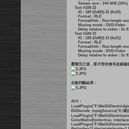
Stream size : 244 MiB (18%)
Text #189-32
ID : 189 (0xBD)-32 (0x20)
Format : RLE
Format/Info : Run-length en
Muxing mode : DVD-Video
Delay relative to video : 2s 
Text #189-33
ID : 189 (0xBD)-33 (0x21)
Format : RLE
Format/Info : Run-length en
Muxing mode : DVD-Video
Delay relative to video : 2s 
壓製完之後，影片部份會有起鋸齒
自動判斷結果：
AVS：
LoadPlugin("F:\MeGUI\tools\dg
DGDecode_mpeg2source("E:\動漫\F
LoadPlugin("F:\MeGUI\tools\avis
ColorMatrix(hints=true, interlac
LoadPlugin("F:\MeGUI\tools\avi
tfm(order=1).tdecimate(mode=1,