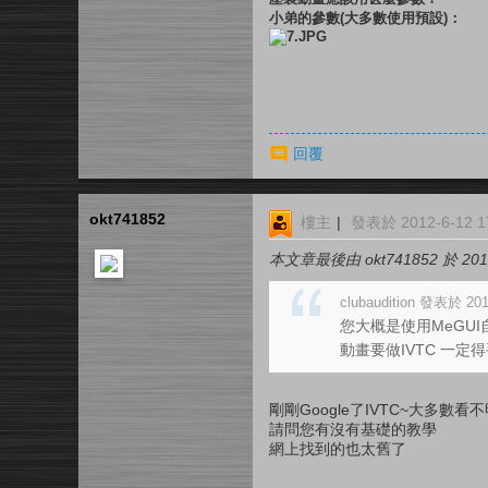
小弟的參數(大多數使用預設)：
回覆
okt741852
樓主
|
發表於 2012-6-12 17
本文章最後由 okt741852 於 2012
clubaudition 發表於 201
您大概是使用MeGU
動畫要做IVTC 一定得
剛剛Google了IVTC~大多數看
請問您有沒有基礎的教學
網上找到的也太舊了