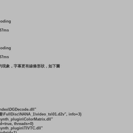
coding
937ms
coding
937ms
的現象，字幕更有線條形狀，如下圖
index\DGDecode.dll"
ullDisc\NANA_1\video_ts\01.d2v", info=3)
ynth_plugin\ColorMatrix.dll"
ed=true, threads=0)
synth_plugin\TIVTC.dll"
hybrid=1)