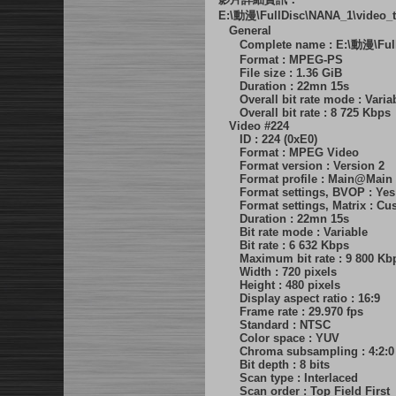
E:\動漫\FullDisc\NANA_1\video_t
General
Complete name : E:\動漫\FullD
Format : MPEG-PS
File size : 1.36 GiB
Duration : 22mn 15s
Overall bit rate mode : Varia
Overall bit rate : 8 725 Kbps
Video #224
ID : 224 (0xE0)
Format : MPEG Video
Format version : Version 2
Format profile : Main@Main
Format settings, BVOP : Yes
Format settings, Matrix : Cu
Duration : 22mn 15s
Bit rate mode : Variable
Bit rate : 6 632 Kbps
Maximum bit rate : 9 800 Kb
Width : 720 pixels
Height : 480 pixels
Display aspect ratio : 16:9
Frame rate : 29.970 fps
Standard : NTSC
Color space : YUV
Chroma subsampling : 4:2:0
Bit depth : 8 bits
Scan type : Interlaced
Scan order : Top Field First