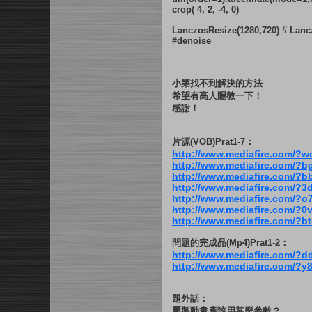
crop( 4, 2, -4, 0)
LanczosResize(1280,720) # Lanc
#denoise
小第找不到解決的方法
希望有高人賜教一下！
感謝！
片源(VOB)Prat1-7：
http://www.mediafire.com/?w
http://www.mediafire.com/?
http://www.mediafire.com/?
http://www.mediafire.com/?3
http://www.mediafire.com/?o
http://www.mediafire.com/?
http://www.mediafire.com/?
問題的完成品(Mp4)Prat1-2：
http://www.mediafire.com/?d
http://www.mediafire.com/
題外話：
壓製動畫應該用甚麼參數？