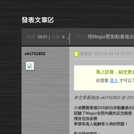
[求助]
用Megui壓製動畫
檢視:
5633
|
回覆:
4
okt741852
發表於 2012-6-12 14:27:57
馬上註冊，結交更
你需要
登入
才可以
本文章最後由 okt741852 於 2012
小弟壓製香港DVD的日本動畫後
試驗了Megui全部內建的反交錯後
情況也沒改善
希望有高人能解答小弟的問題！
影片詳細資訊：