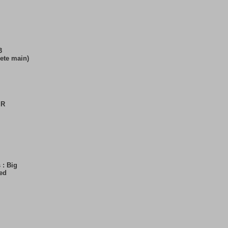
3
te main)
 R
: Big
ed