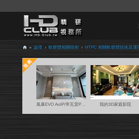
»
論壇
›
軟硬體相關技術
›
HTPC 相關軟硬體技術及運
H
D.
Cl
ub
精
研
風暴EVO AoIP/帝瓦雷Phantom 7.0.4金蛋客廳
我的3D家庭影院
視
務
所