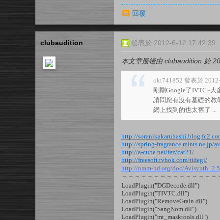
回覆
clubaudition
發表於 2012-6-12 17:42:39
本文章最後由 clubaudition 於 20
okt741852 發表於 2012-6
剛剛Google了IVTC~
請問您有沒有基礎的教
網上找到的也太舊了 ...
http://soranikakaruhashi.blog.fc2.co
http://spring-fragrance.mints.ne.jp/av
http://a-cube.net/fez/cat21/
http://freesoft.tvbok.com/tidegi/
http://nmm-hd.org/doc/Avisynth
＝＝＝＝＝＝＝＝＝＝＝＝＝＝＝
LoadPlugin("DGDecode.dll")
LoadPlugin("TIVTC.dll")
LoadPlugin("RemoveGrain.dll")
LoadPlugin("SangNom.dll")
LoadPlugin("mt_masktools.dll")