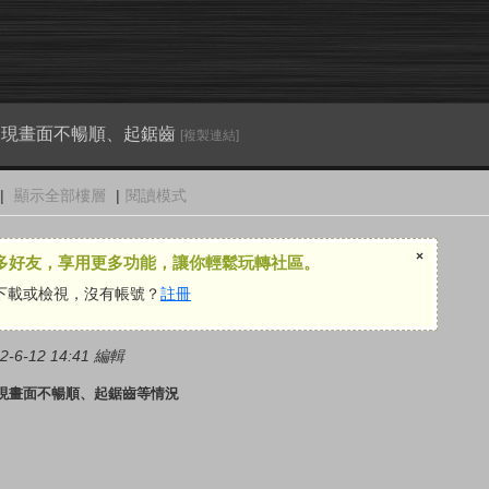
後出現畫面不暢順、起鋸齒
[複製連結]
|
顯示全部樓層
|
閱讀模式
×
多好友，享用更多功能，讓你輕鬆玩轉社區。
下載或檢視，沒有帳號？
註冊
-6-12 14:41 編輯
出現畫面不暢順、起鋸齒等情況