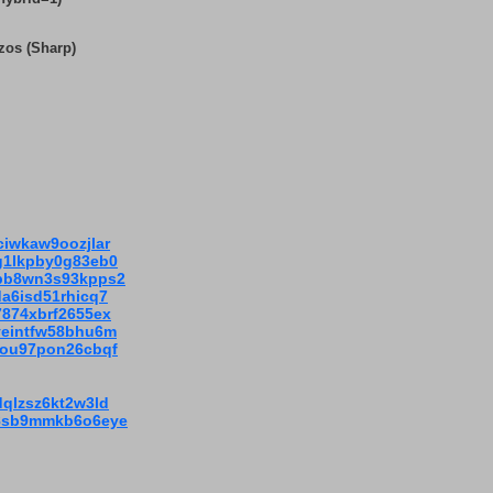
zos (Sharp)
ciwkaw9oozjlar
bg1lkpby0g83eb0
bbb8wn3s93kpps2
da6isd51rhicq7
7874xbrf2655ex
0veintfw58bhu6m
btou97pon26cbqf
dqlzsz6kt2w3ld
?y8sb9mmkb6o6eye