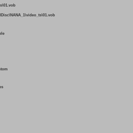
s\01.vob
isc\NANA_1\video_ts\01.vob
ble
stom
ps