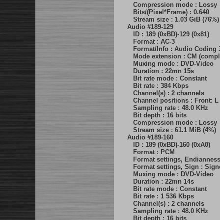
Compression mode : Lossy
Bits/(Pixel*Frame) : 0.640
Stream size : 1.03 GiB (76%)
Audio #189-129
ID : 189 (0xBD)-129 (0x81)
Format : AC-3
Format/Info : Audio Coding 
Mode extension : CM (comple
Muxing mode : DVD-Video
Duration : 22mn 15s
Bit rate mode : Constant
Bit rate : 384 Kbps
Channel(s) : 2 channels
Channel positions : Front: L
Sampling rate : 48.0 KHz
Bit depth : 16 bits
Compression mode : Lossy
Stream size : 61.1 MiB (4%)
Audio #189-160
ID : 189 (0xBD)-160 (0xA0)
Format : PCM
Format settings, Endianness 
Format settings, Sign : Sign
Muxing mode : DVD-Video
Duration : 22mn 14s
Bit rate mode : Constant
Bit rate : 1 536 Kbps
Channel(s) : 2 channels
Sampling rate : 48.0 KHz
Bit depth : 16 bits