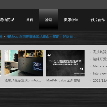
購物商城
首頁
論壇
敗家特區
影片創作
用
›
用Megui壓製動畫後出現畫面不暢順、起鋸齒 ...
HTPC技術討論
高挑氣質大
清純可愛第
Mahara
Intervi
溫馨頂級臥室StormAudio風暴Core 16/Ken Kr
MadVR Labs 全新體驗中心 —— 與 StormAud
2026/12/