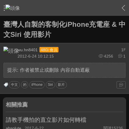
›
敗家特區 For Sale or Trade
›
3C資訊流通站
›
內容
臺灣人自製的客制化iPhone充電座 & 中
文Siri 使用影片
wu.hn8401
1
480i 會員
F
2012-6-24 10:12:15
4256
1
提示:
作者被禁止或刪除 內容自動遮蔽
中文
的
iPhone
Siri
影片
相關推薦
請教手機拍的直立影片如何轉檔
absolute
2017-6-22
閱讀15236