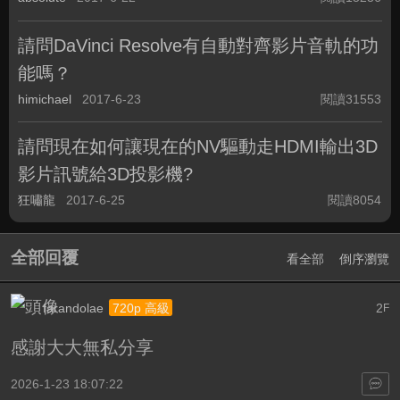
請問DaVinci Resolve有自動對齊影片音軌的功
能嗎？
himichael
2017-6-23
閱讀31553
請問現在如何讓現在的NV驅動走HDMI輸出3D
影片訊號給3D投影機?
狂嘯龍
2017-6-25
閱讀8054
全部回覆
看全部
倒序瀏覽
farandolae
2
720p 高級
F
感謝大大無私分享
2026-1-23 18:07:22