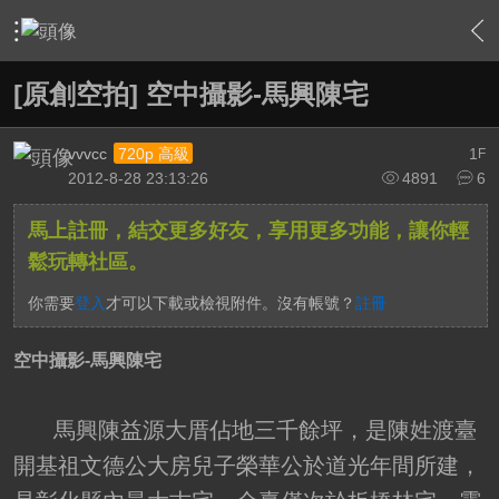
›
影片創作區
›
影片原創作品(線上觀賞區)
›
內容
[原創空拍] 空中攝影-馬興陳宅
vvvcc
1
720p 高級
F
2012-8-28 23:13:26
4891
6
馬上註冊，結交更多好友，享用更多功能，讓你輕
鬆玩轉社區。
你需要
登入
才可以下載或檢視附件。沒有帳號？
註冊
空中攝影-馬興陳宅
馬興陳益源大厝佔地三千餘坪，是陳姓渡臺
開基祖文德公大房兒子榮華公於道光年間所建，