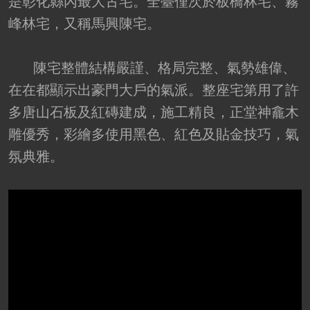
是彰化縣內最大古宅。全臺僅次於板橋林宅、霧
峰林宅，又稱馬興陳宅。
陳宅整體結構嚴謹、格局完整、氣勢雄偉、
在在都顯示出豪門大戶的氣派。整座宅第用了許
多唐山石板及紅磚建成，施工精良，正堂神龕木
雕優秀，彩繪多使用黑色、紅色及貼金技巧，氣
氛典雅。