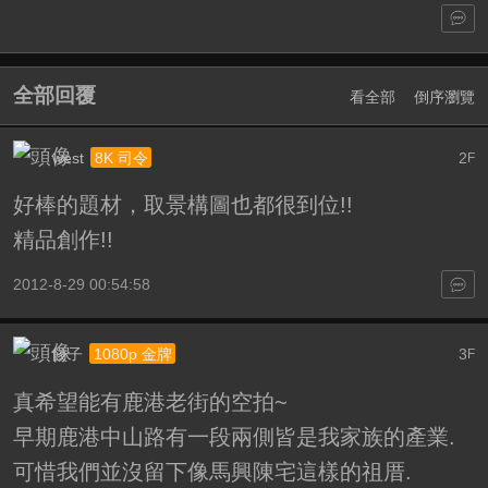
全部回覆
看全部
倒序瀏覽
west
2
8K 司令
F
好棒的題材，取景構圖也都很到位!!
精品創作!!
2012-8-29 00:54:58
餃子
3
1080p 金牌
F
真希望能有鹿港老街的空拍~
早期鹿港中山路有一段兩側皆是我家族的產業.
可惜我們並沒留下像馬興陳宅這樣的祖厝.