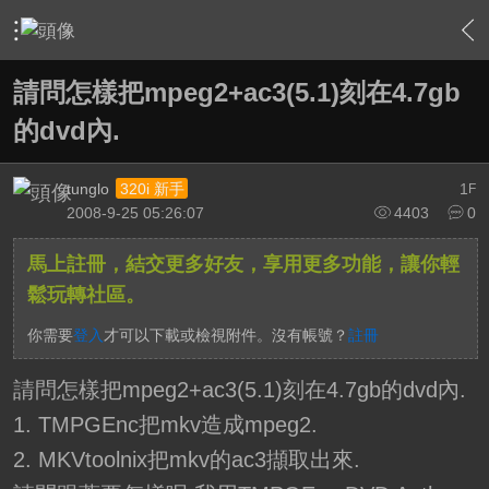
›
影片創作區
›
剪接軟硬體討論區
›
內容
請問怎樣把mpeg2+ac3(5.1)刻在4.7gb
的dvd內.
tunglo
1
320i 新手
F
2008-9-25 05:26:07
4403
0
馬上註冊，結交更多好友，享用更多功能，讓你輕
鬆玩轉社區。
你需要
登入
才可以下載或檢視附件。沒有帳號？
註冊
請問怎樣把mpeg2+ac3(5.1)刻在4.7gb的dvd內.
1. TMPGEnc把mkv造成mpeg2.
2. MKVtoolnix把mkv的ac3擷取出來.