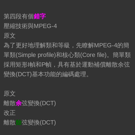
第四段有個
錯字
壓縮技術與MPEG-4
原文
為了更好地理解類和等級，先瞭解MPEG-4的簡
單類(Simple profile)和核心類(Core file)。簡單類
採用矩形I幀和P幀，具有基於運動補償離散余弦
變換(DCT)基本功能的編碼處理。
原文
離散
余
弦變換(DCT)
改正
離散
餘
弦變換(DCT)