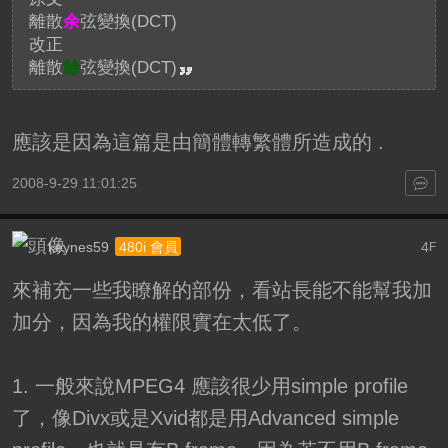
離散
余
弦變換(DCT)
改正
離散
餘
弦變換(DCT)
應該是因為這篇是由簡體轉繁體所造成的 .
2008-9-29 11:01:25
keynes59
4
480i 會員
F
來補充一些我瞭解的部份，看站長能不能幫我加
加分，因為我的權限實在太低了。
1. 一般來說MPEG4 應該很少用simple profile
了，像Divx或是Xvid都是用Advanced simple