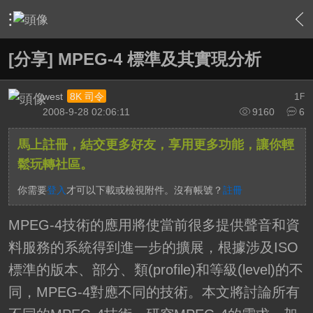
›
影片創作區
›
剪接軟硬體討論區
›
內容
[分享] MPEG-4 標準及其實現分析
west
1
8K 司令
F
2008-9-28 02:06:11
9160
6
馬上註冊，結交更多好友，享用更多功能，讓你輕
鬆玩轉社區。
你需要
登入
才可以下載或檢視附件。沒有帳號？
註冊
MPEG-4技術的應用將使當前很多提供聲音和資
料服務的系統得到進一步的擴展，根據涉及ISO
標準的版本、部分、類(profile)和等級(level)的不
同，MPEG-4對應不同的技術。本文將討論所有