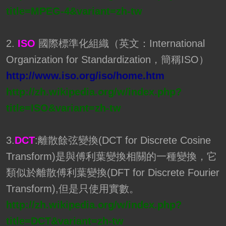
title=MPEG-4&variant=zh-tw
2.
ISO
國際標準化組織（英文：International
Organization for Standardization，簡稱ISO）
http://www.iso.org/iso/home.htm
http://zh.wikipedia.org/w/index.php?
title=ISO&variant=zh-tw
3.
DCT
:離散餘弦變換(DCT for Discrete Cosine
Transform)是與傅利葉變換相關的一種變換，它
類似於離散傅利葉變換(DFT for Discrete Fourier
Transform),但是只使用實數。
http://zh.wikipedia.org/w/index.php?
title=DCT&variant=zh-tw