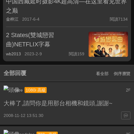
中国西藏延时摄影4K超高清—在这里看见世界
之巅
金梓江
2017-6-4
閱讀7134
2 States(雙城戀習
曲)NETFLIX字幕
wb2013
2023-2-9
閱讀159
全部回覆
看全部
倒序瀏覽
core
2
1080i 高級
F
大棒了,請問你是用那台相機和鏡頭,謝謝~
2008-11-12 13:51:30