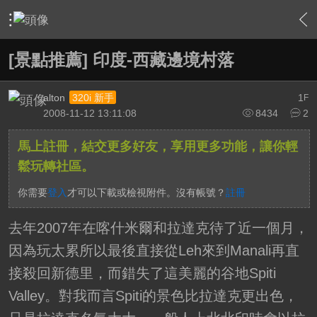
›
影片創作區
›
影片創作綜合討論
›
內容
[景點推薦] 印度-西藏邊境村落
alton
1
320i 新手
F
2008-11-12 13:11:08
8434
2
馬上註冊，結交更多好友，享用更多功能，讓你輕
鬆玩轉社區。
你需要
登入
才可以下載或檢視附件。沒有帳號？
註冊
去年2007年在喀什米爾和拉達克待了近一個月，
因為玩太累所以最後直接從Leh來到Manali再直
接殺回新德里，而錯失了這美麗的谷地Spiti
Valley。對我而言Spiti的景色比拉達克更出色，