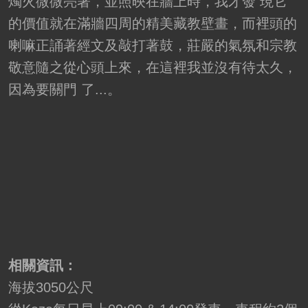
燭火微微亮著，並照映在牆上時，我才發 現它
的價值就在滿牆四周的精美藏教壁畫，而裡頭的
喇嘛正誦著經文及敲打著鼓，莊嚴的氣氛和宗教
敬意隨之從心頭上來，在這裡我並沒有待太久，
因為要關門 了...。
相關資訊：
海拔3050公尺