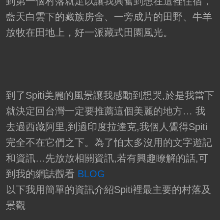
到第一個村落就足以讓我興奮到想在這裡住宿，
藍天白雲下的藏族房舍、一旁成片的田野、牛羊
放牧在田地上，好一派藏式田園風光。
到了Spiti美麗的風景讓我感動到想哭,於是我當下
就決定回台灣一定要推薦這個美麗的地方… 我
去過西藏阿里,到過印度拉達克,我個人覺得Spiti
完全不在它們之下。為了怕太多沒用的文字遊記
和資訊…先放放相關資訊,若有興趣瞭解的話,可
到我的網誌觀看
BLOG
以下我用簡單的資訊介紹Spiti裡最主要的村落及
景觀