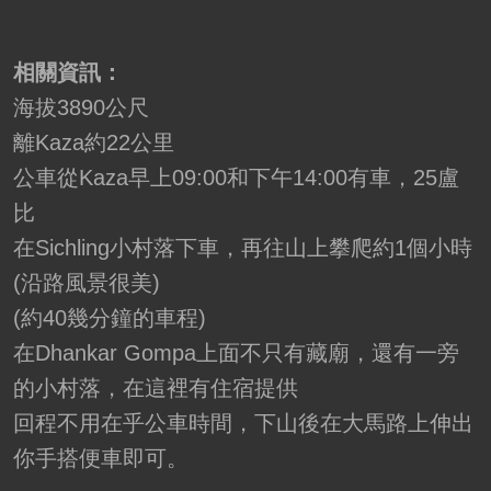
相關資訊：
海拔3890公尺
離Kaza約22公里
公車從Kaza早上09:00和下午14:00有車，25盧
比
在Sichling小村落下車，再往山上攀爬約1個小時
(沿路風景很美)
(約40幾分鐘的車程)
在Dhankar Gompa上面不只有藏廟，還有一旁
的小村落，在這裡有住宿提供
回程不用在乎公車時間，下山後在大馬路上伸出
你手搭便車即可。