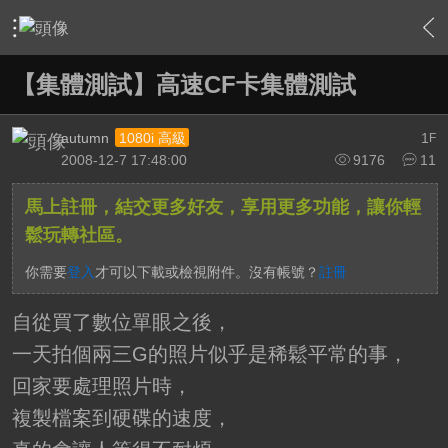
›
軟硬體相關技術
›
HTPC 相關軟硬體技術及運用
›
內容
【集體測試】高速CF卡集體測試
autumn
1
1080i 高級
F
2008-12-7 17:48:00
9176
11
馬上註冊，結交更多好友，享用更多功能，讓你輕
鬆玩轉社區。
你需要
登入
才可以下載或檢視附件。沒有帳號？
註冊
自從買了數位單眼之後，
一天拍個兩三G的照片似乎是稀鬆平常的事，
回家要處理照片時，
複製檔案到硬碟的速度，