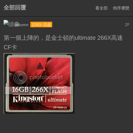
全部回覆
看全部
倒序瀏覽
autumn
2
1080i 高級
F
第一個上陣的，是金士頓的ultimate 266X高速
CF卡