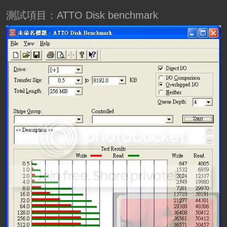
測試項目：ATTO Disk benchmark