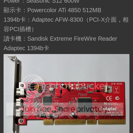
Power：Seasonic S12 600W
顯示卡：Powercolor ATi 4850 512MB
1394b卡：Adaptec AFW-8300（PCI-X介面，相
容PCI插槽）
讀卡機：Sandisk Extreme FireWire Reader
Adaptec 1394b卡