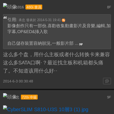
yy1016
8
480i 會員
F
引用:
承忠 發表於 2014-5-31 19:41
影像創作只有一部份,喜歡收集動畫影片及音樂,編輯,加
字幕,OP&ED&挿入歌
自己儲存裝置容納狀況,一般影片部 ...
这么多个盘，用什么主板或者什么转换卡来兼容
这么多SATA口啊·？最近找主板和机箱都头痛
了。不知道该用什么好··
2014-6-3 00:30:48
承忠
9
720i 中級
F