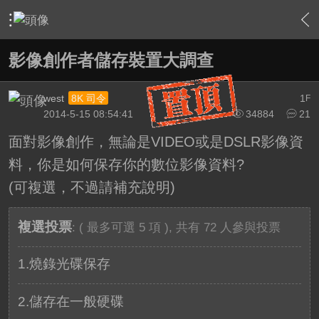
›
影片創作區
›
攝影器材相關討論
›
內容
影像創作者儲存裝置大調查
west
1
8K 司令
F
2014-5-15 08:54:41
34884
21
面對影像創作，無論是VIDEO或是DSLR影像資
料，你是如何保存你的數位影像資料?
(可複選，不過請補充說明)
複選投票
: ( 最多可選 5 項 ), 共有 72 人參與投票
1.燒錄光碟保存
2.儲存在一般硬碟