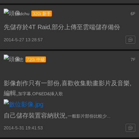
rnldchu
6
320i 新手
F
先儲存於4T Raid,部分上傳至雲端儲存備份
2014-5-27 13:28:57
承忠
7
720i 中級
F
影像創作只有一部份,喜歡收集動畫影片及音樂,
編輯,
加字幕,
OP&ED&挿入歌
自己儲存裝置容納狀況,
一般影片部份比較少...
2014-5-31 19:41:53