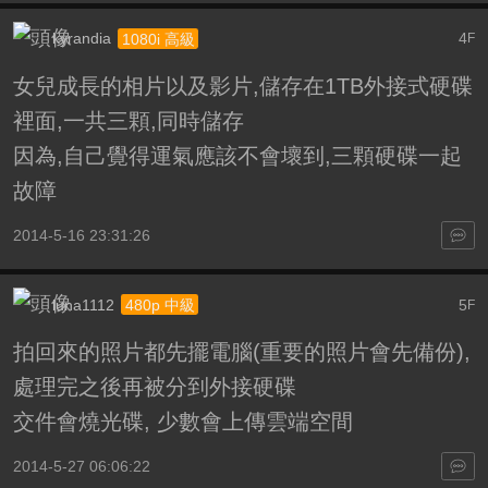
kyrandia
4
1080i 高級
F
女兒成長的相片以及影片,儲存在1TB外接式硬碟
裡面,一共三顆,同時儲存
因為,自己覺得運氣應該不會壞到,三顆硬碟一起
故障
2014-5-16 23:31:26
luna1112
5
480p 中級
F
拍回來的照片都先擺電腦(重要的照片會先備份),
處理完之後再被分到外接硬碟
交件會燒光碟, 少數會上傳雲端空間
2014-5-27 06:06:22