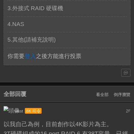
3.外接式 RAID 硬碟機
4.NAS
5.其他(請補充說明)
你需要
登入
之後方能進行投票
全部回覆
看全部
倒序瀏覽
west
2
8K 司令
F
以我自己為例，目前創作以4K影片為主。
3T硬碟組成的16 port RAID 6 有38T容量，已經