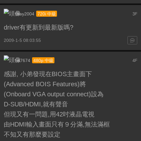
tbwy2004
3
720i 中級
F
driver有更新到最新版嗎?
2009-1-5 08:03:55
hd7674
4
480p 中級
F
感謝, 小弟發現在BIOS主畫面下
(Advanced BOIS Features)將
(Onboard VGA output connect)設為
D-SUB/HDMI,就有聲音
但現又有一問題,用42吋液晶電視
由HDMI輸入畫面只有９分滿,無法滿框
不知又有那麼要設定