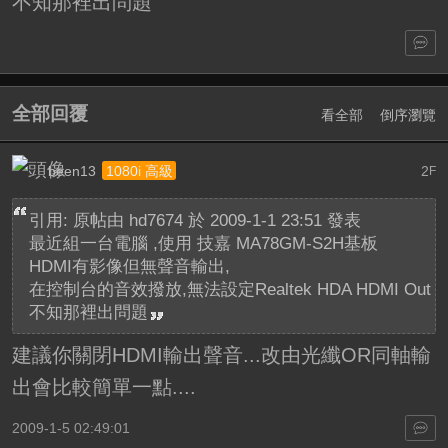
不知那裡出問題
全部回覆
看全部
倒序瀏覽
been13
2
1080i 高級
F
引用: 原帖由
hd7674
於 2009-1-1 23:51 發表
最近組一台電腦 ,使用 技嘉 MA78GM-S2H基板
HDMI有影像但無聲音輸出,
在控制台的音效撥放,無法設定Realtek HDA HDMI Out
不知那裡出問題
建議你關閉HDMI輸出聲音...改由光纖OR同軸輸
出會比較簡單一點....
2009-1-5 02:49:01