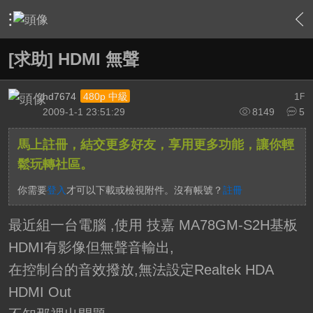
›
軟硬體相關技術
›
HTPC 相關軟硬體技術及運用
›
內容
[求助] HDMI 無聲
hd7674
1
480p 中級
F
2009-1-1 23:51:29
8149
5
馬上註冊，結交更多好友，享用更多功能，讓你輕
鬆玩轉社區。
你需要
登入
才可以下載或檢視附件。沒有帳號？
註冊
最近組一台電腦 ,使用 技嘉 MA78GM-S2H基板
HDMI有影像但無聲音輸出,
在控制台的音效撥放,無法設定Realtek HDA
HDMI Out