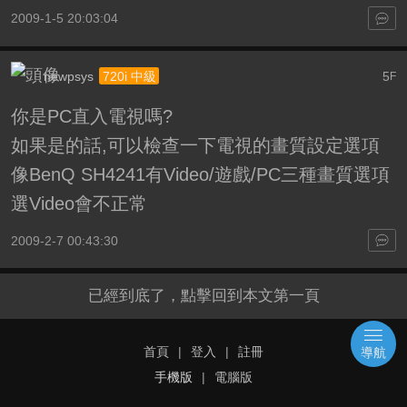
2009-1-5 20:03:04
newpsys
5
720i 中級
F
你是PC直入電視嗎?
如果是的話,可以檢查一下電視的畫質設定選項
像BenQ SH4241有Video/遊戲/PC三種畫質選項
選Video會不正常
2009-2-7 00:43:30
已經到底了，點擊回到本文第一頁
首頁
|
登入
|
註冊
導航
手機版
|
電腦版