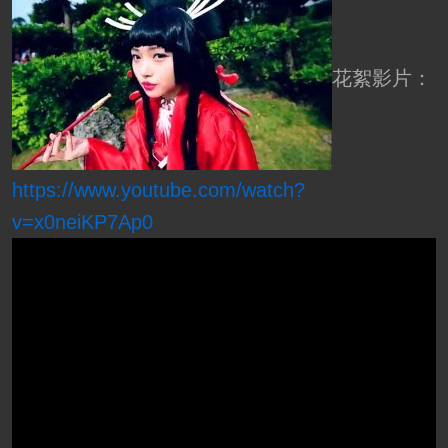
花絮影片：
https://www.youtube.com/watch?
v=x0neiKP7Ap0