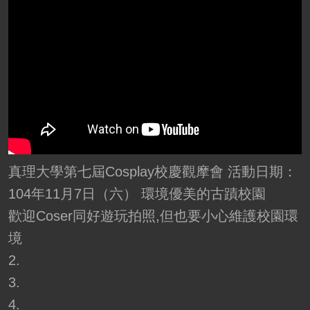
真理大學第七屆Cosplay校慶觀摩會 活動日期：
104年11月7日（六） 環境優美的古蹟校園
歡迎Coser同好遊玩拍照,但也要小心維護校園環
境
2.
3.
4.