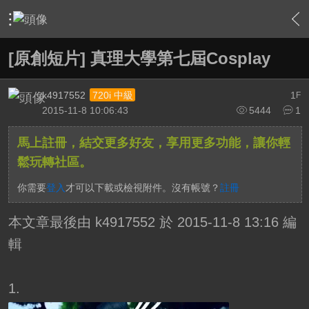
›
影片創作區
›
影片原創作品(線上觀賞區)
›
內容
[原創短片] 真理大學第七屆Cosplay
k4917552
1
720i 中級
F
2015-11-8 10:06:43
5444
1
馬上註冊，結交更多好友，享用更多功能，讓你輕
鬆玩轉社區。
你需要
登入
才可以下載或檢視附件。沒有帳號？
註冊
本文章最後由 k4917552 於 2015-11-8 13:16 編
輯
1.