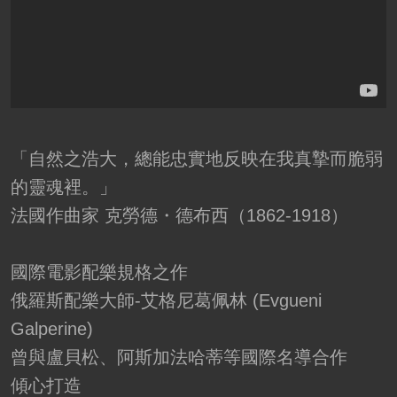
「自然之浩大，總能忠實地反映在我真摯而脆弱
的靈魂裡。」
法國作曲家 克勞德・德布西（1862-1918）
國際電影配樂規格之作
俄羅斯配樂大師-艾格尼葛佩林 (Evgueni
Galperine)
曾與盧貝松、阿斯加法哈蒂等國際名導合作
傾心打造