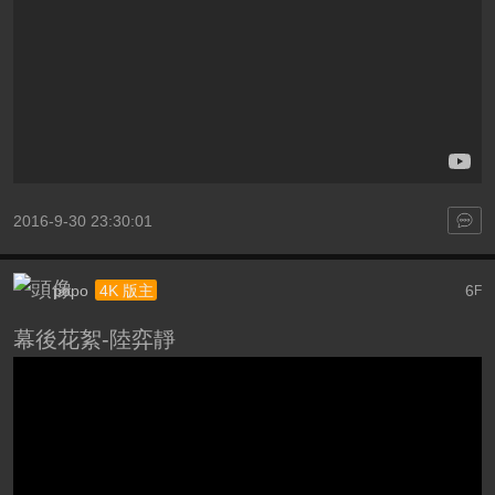
2016-9-30 23:30:01
popo
6
4K 版主
F
幕後花絮-陸弈靜