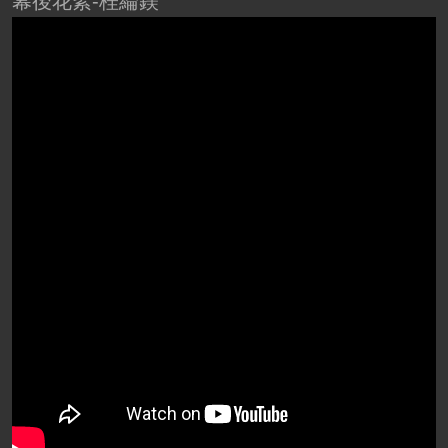
幕後花絮-桂綸鎂