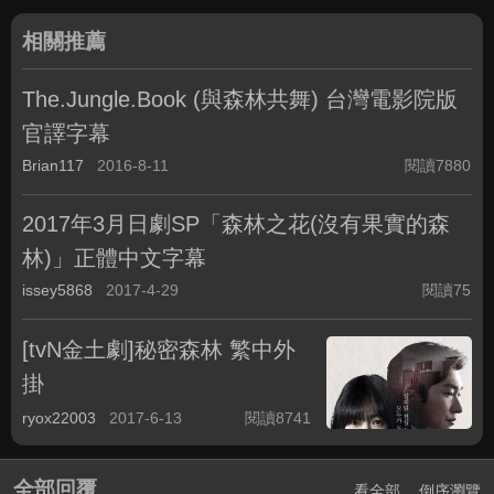
相關推薦
The.Jungle.Book (與森林共舞) 台灣電影院版
官譯字幕
Brian117
2016-8-11
閱讀7880
2017年3月日劇SP「森林之花(沒有果實的森
林)」正體中文字幕
issey5868
2017-4-29
閱讀75
[tvN金土劇]秘密森林 繁中外
掛
ryox22003
2017-6-13
閱讀8741
全部回覆
看全部
倒序瀏覽