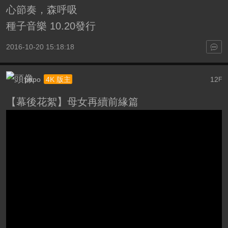
心節奏，森呼吸
種子音樂 10.20發行
2016-10-20 15:18:18
popo
12
4K 版主
F
【幕後花絮】母女再續前緣篇