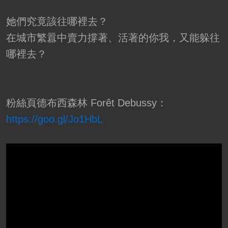
她們究竟該往哪裡去？
在城市繁囂中賣力撐著、活著的你我，又能躲往
哪裡去？
粉絲頁德布西森林 Forêt Debussy：
https://goo.gl/Jo1HbL