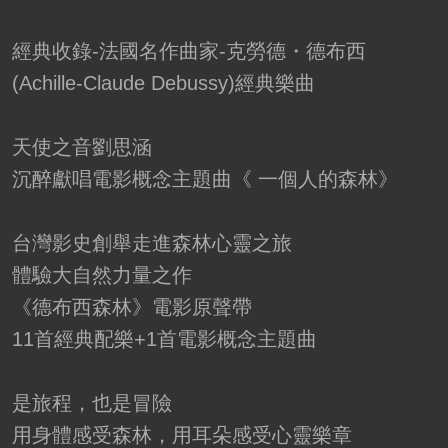
經典收錄-法國名作曲家-克勞德・德布西
(Achille-Claude Debussy)經典樂曲
天使之音劉思涵
沉醉獻唱電影概念主題曲《 一個人的森林》
台灣影史創舉走進森林心靈之旅
體驗大自然力量之作
《德布西森林》電影原聲帶
11首經典配樂+1首電影概念主題曲
是旅程，也是冒險
用身體感受森林，用耳朵感受心靈樂章