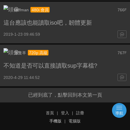
koffman
766
480i 會員
F
這台應該也能讀取iso吧，韌體更新
2019-1-23 09:46:59
五隻羊
767
720p 高級
F
不知道是否可以直接讀取sup字幕檔?
2020-4-29 11:44:52
已經到底了，點擊回到本文第一頁
首頁
|
登入
|
註冊
導航
手機版
|
電腦版