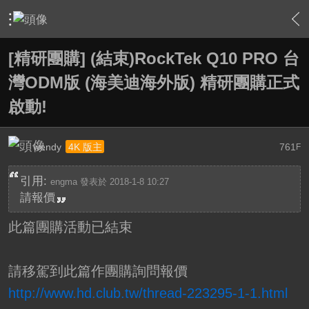
›
敗家特區 For Sale or Trade
›
一起團購區 Group Buy
›
內
[精研團購] (結束)RockTek Q10 PRO 台
灣ODM版 (海美迪海外版) 精研團購正式
啟動!
wendy
761
4K 版主
F
引用:
engma 發表於 2018-1-8 10:27
請報價
此篇團購活動已結束
請移駕到此篇作團購詢問報價
http://www.hd.club.tw/thread-223295-1-1.html