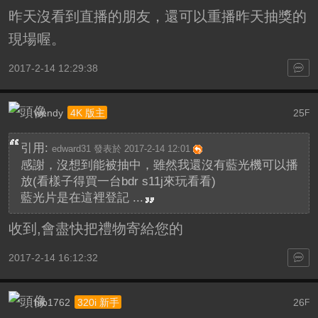
昨天沒看到直播的朋友，還可以重播昨天抽獎的
現場喔。
2017-2-14 12:29:38
wendy
25
4K 版主
F
引用:
edward31 發表於 2017-2-14 12:01
感謝，沒想到能被抽中，雖然我還沒有藍光機可以播
放(看樣子得買一台bdr s11j來玩看看)
藍光片是在這裡登記 ...
收到,會盡快把禮物寄給您的
2017-2-14 16:12:32
hib1762
26
320i 新手
F