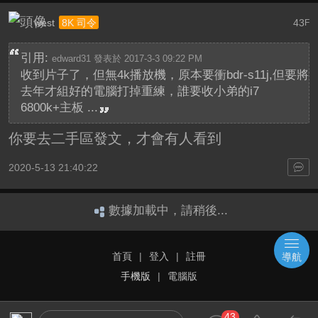
west
43
8K 司令
F
引用:
edward31 發表於 2017-3-3 09:22 PM
收到片子了，但無4k播放機，原本要衝bdr-s11j,但要將
去年才組好的電腦打掉重練，誰要收小弟的i7
6800k+主板 ...
你要去二手區發文，才會有人看到
2020-5-13 21:40:22
數據加載中，請稍後...
首頁
|
登入
|
註冊
導航
手機版
|
電腦版
43