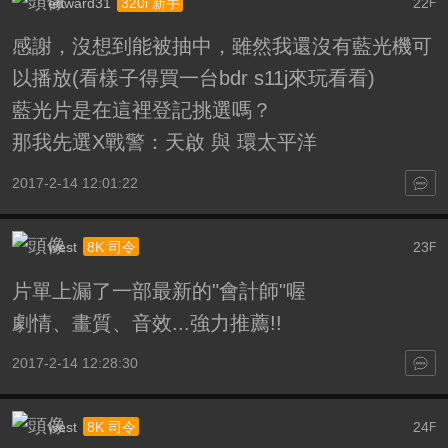
edward31
22
320i 新手
F
感謝，沒想到能被抽中，雖然我還沒有藍光機可
以播放(看樣子得買一台bdr s11j來玩看看)
藍光片是在這裡登記挑選嗎？
那我先選X戰警：天啟 與 環太平洋
2017-2-14 12:01:22
west
23
8K 司令
F
片單上漏了一部最新的"會計師"喔
劇情、畫質、音效...強力推薦!!
2017-2-14 12:28:30
west
24
8K 司令
F