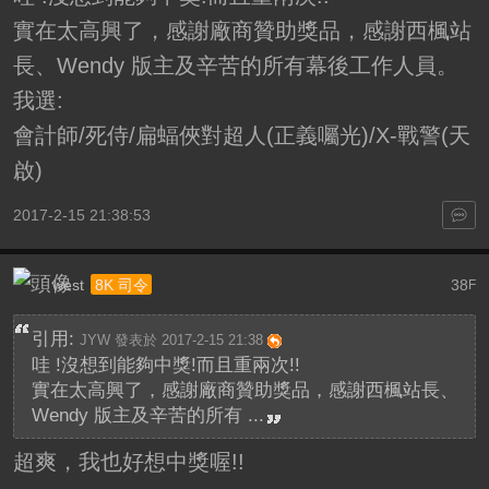
實在太高興了，感謝廠商贊助獎品，感謝西楓站
長、Wendy 版主及辛苦的所有幕後工作人員。
我選:
會計師/死侍/扁蝠俠對超人(正義囑光)/X-戰警(天
啟)
2017-2-15 21:38:53
west
38
8K 司令
F
引用:
JYW 發表於 2017-2-15 21:38
哇 !沒想到能夠中獎!而且重兩次!!
實在太高興了，感謝廠商贊助獎品，感謝西楓站長、
Wendy 版主及辛苦的所有 ...
超爽，我也好想中獎喔!!