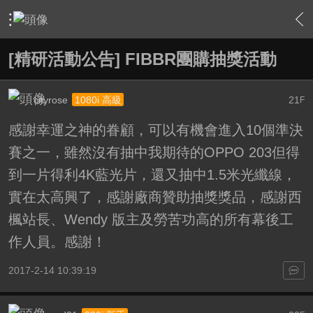
›
站務中心
›
精研活動告示版
›
內容
[精研活動公告] FIBBR團購抽獎活動
cityrose
21
1080i 高級
F
感謝幸運之神的眷顧，可以有機會進入10個準決
賽之一，雖然沒有抽中我期待的OPPO 203但得
到一片得利4K藍光片，還又抽中1.5米光纖線，
實在太高興了，感謝廠商贊助抽獎獎品，感謝西
楓站長、Wendy 版主及勞苦功高的所有幕後工
作人員。感謝！
2017-2-14 10:39:19