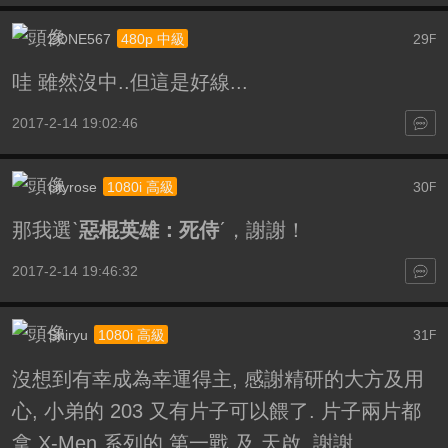
ZONE567
29
480p 中級
F
哇 雖然沒中..但這是好線...
2017-2-14 19:02:46
cityrose
30
1080i 高級
F
那我選ˋ
惡棍英雄：死侍
ˊ，謝謝！
2017-2-14 19:46:32
Shiryu
31
1080i 高級
F
沒想到有幸成為幸運得主, 感謝精研的大方及用
心, 小弟的 203 又有片子可以餵了. 片子兩片都
拿 X-Men 系列的 第一戰 及 天啟, 謝謝