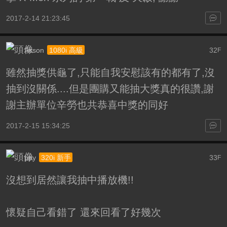
2017-2-14 21:23:45
Asson
32
1080i 高級
F
雖然抽獎供龜了,只能自我安慰該有的都有了,沒
抽到沒關係....但是團購又能抽大獎真的很讚,謝
謝主辦單位辛勞也共恭喜中獎的同好
2017-2-15 15:34:25
ppy
33
320i 新手
F
沒想到居然讓我抽中播放機!!
懷疑自己看錯了 還來回看了好幾次