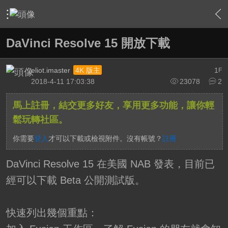
›
影片創作區
›
剪接軟硬體討論區
›
DaVinci Resolve
›
內
DaVinci Resolve 15 開放下載
eliot.imaster
1
4K 版主
F
2018-4-11 17:03:38
23078
2
馬上註冊，結交更多好友，享用更多功能，讓你輕
鬆玩轉社區。
你需要
登入
才可以下載或檢視附件。沒有帳號？
註冊
DaVinci Resolve 15 在美國 NAB 發表，目前已
經可以下載 Beta 公開測試版。
快速列出幾個重點：