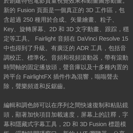
於創建特色電影質量視覺效果和動畫圖形動畫。
新的 Fusion 頁面是一個真正的 3D 工作區，包
含超過 250 種用於合成、矢量繪畫、粒子、
Key、旋轉屏幕、2D 和 3D 文字動畫、跟踪，穩
定等工具。 Fairlight 音頻在 DaVinci Resolve 15
中也得到了升級。有廣泛的 ADR 工具，包括音
調校正、標準化、音頻和視頻滾動器，帶有滾動
時間軸的固定播放頭，聲音庫以及十多種內置的
跨平台 FairlightFX 插件作為混響，嗡嗡聲去
除，聲樂頻道和反鋸齒。
編輯和調色師可以在序列之間快速復制和粘貼鏡
頭，顯著加快項目加載速度，屏幕上的註釋，字
幕和隱藏式字幕工具，2D 和 3D Fusion 標題模