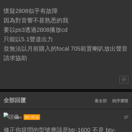
懷疑2808似乎有故障
因為對音響不甚熟悉的我
要以ps3透過2808播放cd
只能以5.1聲道出力
並無法以月前購入的focal 705前置喇叭放出聲音
請求協助
全部回覆
看全部
倒序瀏覽
wen
2
8K 司令
F
修正你提問的型號應該是btr-1600 不是 btv-