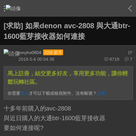
›
家庭劇院
›
擴大機討論區
›
內容
[求助] 如果denon avc-2808 與大通btr-
1600藍芽接收器如何連接
tonyho0804
1
320i 新手
F
2018-5-6 00:04:36
8718
7
馬上註冊，結交更多好友，享用更多功能，讓你輕
鬆玩轉社區。
你需要
登入
才可以下載或檢視附件。沒有帳號？
註冊
十多年前購入的avc-2808
與近日購入的大通btr-1600藍芽接收器
要如何連接呢?