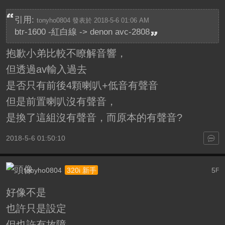
引用:
tonyho0804 發表於 2018-5-6 01:06 AM
btr-1600 -紅白線 -> denon avc-2808
抱歉小弟比較不瞭解音響，
但透過av輸入過去
是否只有前後4顆喇叭+低音有聲音
但是前置喇叭沒有聲音，
是換了這組沒有聲音，而原本的有聲音?
2018-5-6 01:50:10
tonyho0804
5
320i 新手
F
好像不是
也許只是設定
但也許有故障