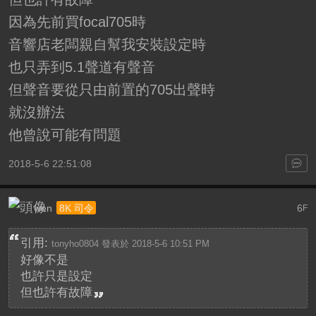
因為先前買focal705時
音響店老闆親自幫我安裝設定時
也只弄到5.1聲道有聲音
但聲音要從只由前置的705出聲時
就沒辦法
他曾說可能有問題
2018-5-6 22:51:08
wen
6
8K 司令
F
引用:
tonyho0804 發表於 2018-5-6 10:51 PM
好像不是
也許只是設定
但也許有故障