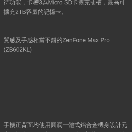
待功能，卡槽3為Micro SD卡擴充插槽，最高可
擴充2TB容量的記憶卡。
質感及手感相當不錯的ZenFone Max Pro
(ZB602KL)
手機正背面均使用圓潤一體式鋁合金機身設計元