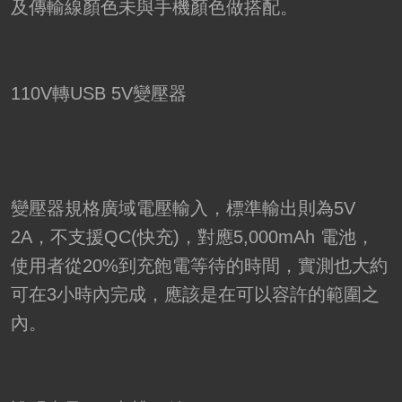
及傳輸線顏色未與手機顏色做搭配。
110V轉USB 5V變壓器
變壓器規格廣域電壓輸入，標準輸出則為5V
2A，不支援QC(快充)，對應5,000mAh 電池，
使用者從20%到充飽電等待的時間，實測也大約
可在3小時內完成，應該是在可以容許的範圍之
內。