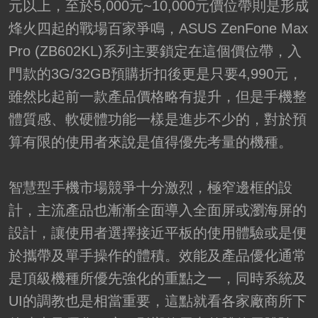
元以上，至於5,000元~10,000元價位帶則是形成
烽火四起的戰場百家爭鳴，ASUS ZenFone Max
Pro (ZB602KL)系列主要鎖定在這個價位帶，入
門款的3G/32GB預購折扣後更是只要4,990元，
雖然比起前一款產品價格略有提升，但是手機整
體質感、軟硬體功能一樣是進步不少的，對於預
算有限的使用者來說是值得優先考量的機種。
智慧型手機市場競爭十分激烈，極窄邊框的設
計，主流產品也漸漸全面導入全面屏或瀏海屏的
設計，讓使用者選擇接近平板的使用體驗或是便
於攜帶及單手操作的體積。效能及產品優化通常
是頂級機種所優先強化的重點之一，同時系統及
UI的調教也是相當重要，這點就看各家廠商所下