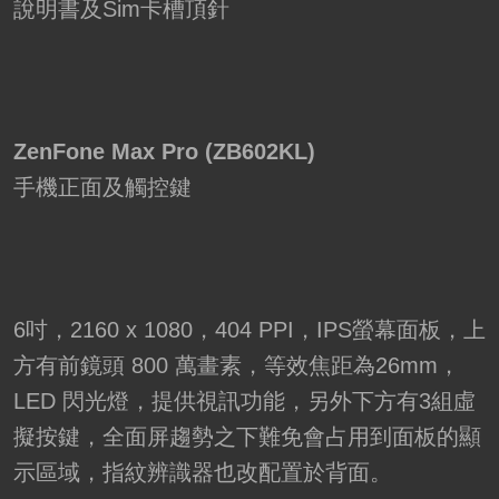
說明書及Sim卡槽頂針
ZenFone Max Pro (ZB602KL)
手機正面及觸控鍵
6吋，2160 x 1080，404 PPI，IPS螢幕面板，上
方有前鏡頭 800 萬畫素，等效焦距為26mm，
LED 閃光燈，提供視訊功能，另外下方有3組虛
擬按鍵，全面屏趨勢之下難免會占用到面板的顯
示區域，指紋辨識器也改配置於背面。