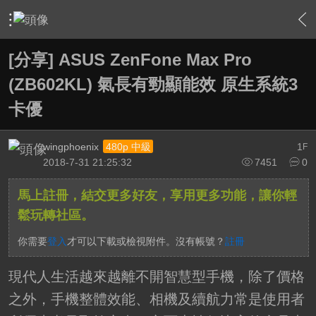
›
軟硬體相關技術
›
HTPC 相關軟硬體技術及運用
›
內容
[分享] ASUS ZenFone Max Pro
(ZB602KL) 氣長有勁顯能效 原生系統3
卡‏優
wingphoenix
1
480p 中級
F
2018-7-31 21:25:32
7451
0
馬上註冊，結交更多好友，享用更多功能，讓你輕
鬆玩轉社區。
你需要
登入
才可以下載或檢視附件。沒有帳號？
註冊
現代人生活越來越離不開智慧型手機，除了價格
之外，手機整體效能、相機及續航力常是使用者