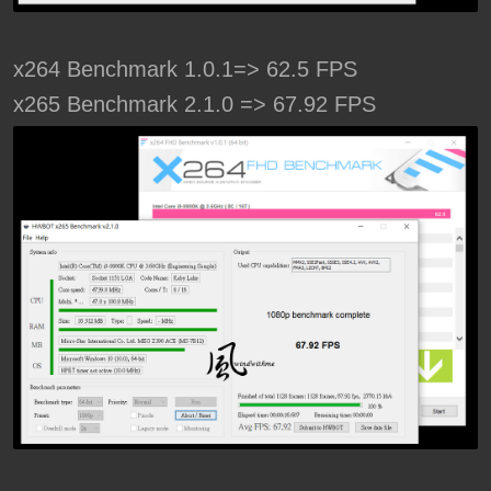
x264 Benchmark 1.0.1=> 62.5 FPS
x265 Benchmark 2.1.0 => 67.92 FPS