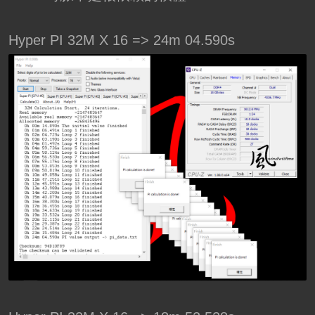
Hyper PI 32M X 16 => 24m 04.590s