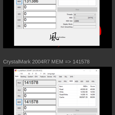
CrystalMark 2004R7 MEM => 141578