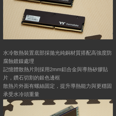
水冷散熱裝置底部採拋光純銅材質搭配高強度防
腐蝕鍍鎳處理
記憶體散熱片則採用2mm鋁合金與導熱矽膠貼
片，鑽石切割的銀色邊框
散熱片外面有螺絲固定，提升導熱能力與更穩固
承受水冷頭重量