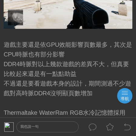
遊戲主要還是依GPU效能影響頁數最多，其次是
CPU時脈也有部分影響
DDR4時脈對以上幾款遊戲的差異不大，但真要
比較起來還是有一點點助益
不過還是要看遊戲本身的設計，期間測過不少遊
戲對高時脈DDR4沒明顯頁數增加
導航
Thermaltake WaterRam RGB水冷記憶體採用
Hynix原廠C-die顆粒
我也說一句
在超頻能力算是相當地亮眼，手上這對可以將原