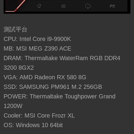
測試平台
CPU: Intel Core i9-9900K
MB: MSI MEG Z390 ACE
DRAM: Thermaltake WaterRam RGB DDR4
3200 8GX2
VGA: AMD Radeon RX 580 8G
SSD: SAMSUNG PM961 M.2 256GB
POWER: Thermaltake Toughpower Grand
1200W
Cooler: MSI Core Frozr XL
OS: Windows 10 64bit