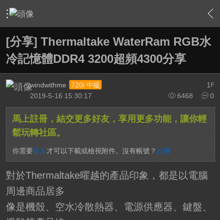
›
軟硬體相關技術
›
HTPC 相關軟硬體技術及運用
›
內容
[分享] Thermaltake WaterRam RGB水
冷記憶體DDR4 3200超頻4300分享
windwithme
1
720i 中級
F
2019-5-16 15:30:17
6468
0
馬上註冊，結交更多好友，享用更多功能，讓你輕
鬆玩轉社區。
你需要
登入
才可以下載或檢視附件。沒有帳號？
註冊
對於Thermaltake曜越的產品印象，都是以電腦
周邊商品居多
像是機殼、空水冷散熱器、電源供應器、鍵盤、