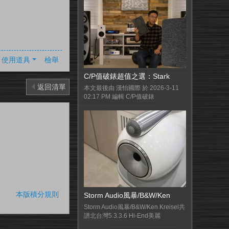
使用道具
檢舉
C/P值破錶超值之選：Stark
返回清單
本文最後由 漢怡國際 於 2026-3-11
02:17 PM 編輯 C/P值破錶
本版積分規則
Storm Audio風暴/B&W/Ken
Storm Audio風暴/B&W/Ken Kreisel共
譜北台灣5.3.3.6 Hi-End美麗