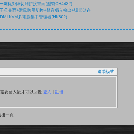
鍵從矩陣切到拼接畫面(型號CH4432)
 4分割 子母畫面+滑鼠跨屏切換+聲音獨立輸出+場景儲存
MI KVM多電腦集中管理器(HK802)
進階模式
你需要登入後才可以回覆
登入
|
註冊
最後一頁