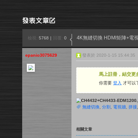
4K無縫切換 HDMI矩陣+
檢視:
5768
|
回覆:
0
epanio3075629
發表於 2020-1-15 15:44:35
馬上註冊，結交更
你需要
登入
才可以
無縫切換
,
分割
,
電視牆
,
拼接
相關文章