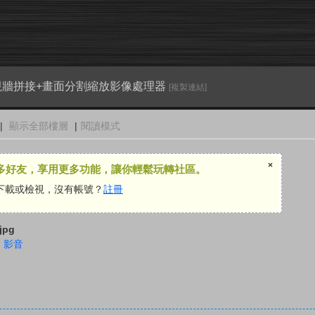
電視牆拼接+畫面分割縮放影像處理器
[複製連結]
|
顯示全部樓層
|
閱讀模式
×
多好友，享用更多功能，讓你輕鬆玩轉社區。
下載或檢視，沒有帳號？
註冊
,
影音