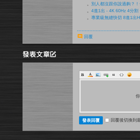
。
別人都沒跟你說過齁？！一
。
4進1出 - 4K 60Hz
。
專業級無縫快切 8進1出HD
回覆
回覆後切換到
發表回覆