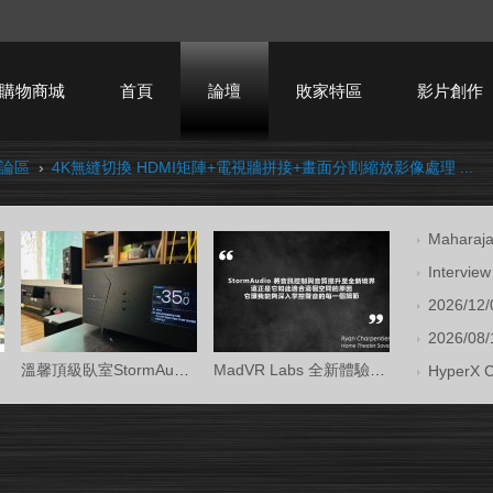
購物商城
首頁
論壇
敗家特區
影片創作
討論區
›
4K無縫切換 HDMI矩陣+電視牆拼接+畫面分割縮放影像處理 ...
HTPC技術討論
Mahara
Intervi
2026/12/
2026/08/1
溫馨頂級臥室StormAudio風暴Core 16/Ken Kr
MadVR Labs 全新體驗中心 —— 與 StormAud
HyperX