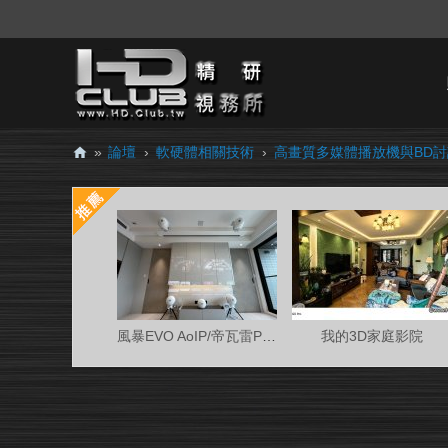
»
論壇
›
軟硬體相關技術
›
高畫質多媒體播放機與BD
H
D.
Cl
ub
精
研
風暴EVO AoIP/帝瓦雷Phantom 7.0.4金蛋客廳
我的3D家庭影院
視
務
所