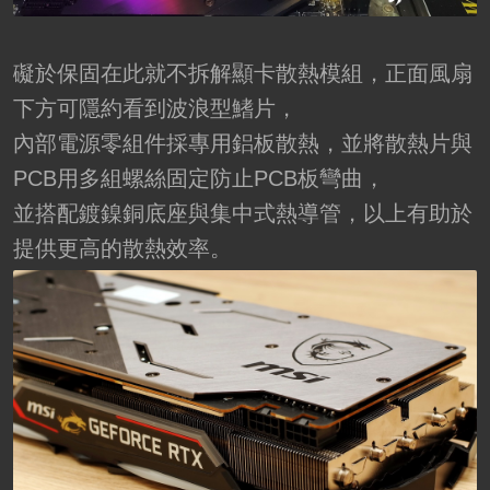
礙於保固在此就不拆解顯卡散熱模組，正面風扇
下方可隱約看到波浪型鰭片，
內部電源零組件採專用鋁板散熱，並將散熱片與
PCB用多組螺絲固定防止PCB板彎曲，
並搭配鍍鎳銅底座與集中式熱導管，以上有助於
提供更高的散熱效率。