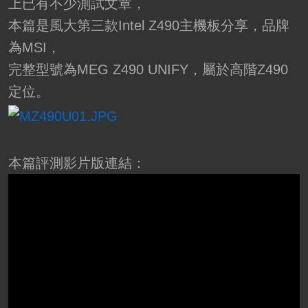
上已有不少測試文章，
本篇是風大第三款Intel Z490主機板分享，品牌
為MSI，
完整型號為MEG Z490 UNIFY，屬於高階Z490
定位。
本篇評測影片版連結：