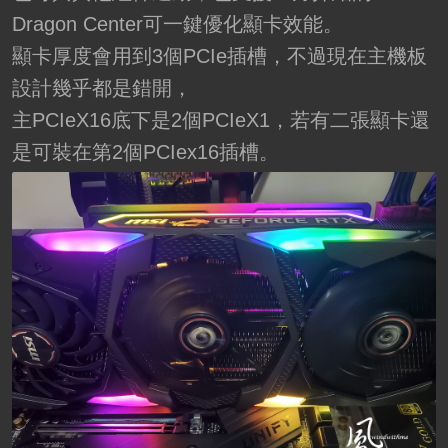
Dragon Center可一鍵優化顯卡效能。
顯卡厚度會用到3個PCIe插槽，不過現在主機板
設計幾乎都是錯開，
主PCIeX16底下是2個PCIeX1，若有二張顯卡還
是可裝在第2個PCIex16插槽。