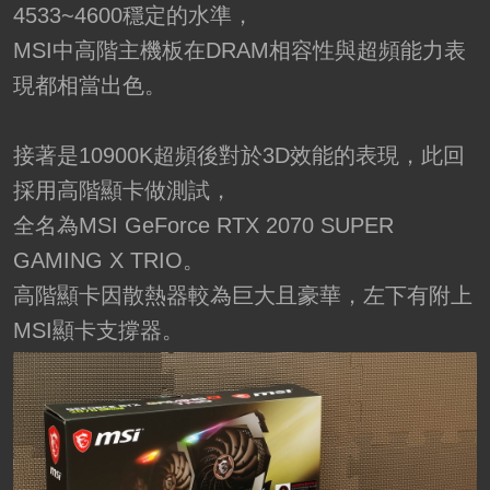
4533~4600穩定的水準，
MSI中高階主機板在DRAM相容性與超頻能力表
現都相當出色。
接著是10900K超頻後對於3D效能的表現，此回
採用高階顯卡做測試，
全名為MSI GeForce RTX 2070 SUPER
GAMING X TRIO。
高階顯卡因散熱器較為巨大且豪華，左下有附上
MSI顯卡支撐器。