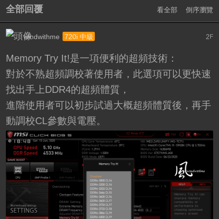
全部回覆
看全部
倒序瀏覽
windwithme
2
720i 中級
F
Memory Try It!是一項便利的超頻技術：
對於不熟超頻調校著使用者，此選項可以更快速
找出手上DDR4的超頻體質，
進階使用者可以初步試過大概超頻體質後，再手
動調校CL參數與電壓。