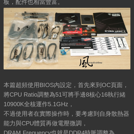
板，配件也相當豐富。
本篇超頻使用BIOS內設定，首先來到OC頁面，
將CPU Ratio調整為51可將手邊8核心16執行緒
10900K全核運作5.1GHz，
不過使用者在實際操作時，要考慮到自身散熱器
能力與CPU體質再做電壓微調，
DRAM Frequency也就是DDR4時脈調整為