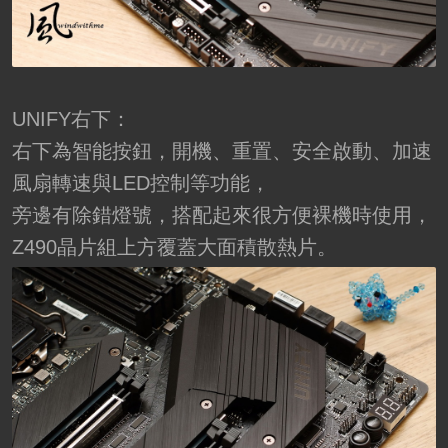
UNIFY右下：
右下為智能按鈕，開機、重置、安全啟動、加速
風扇轉速與LED控制等功能，
旁邊有除錯燈號，搭配起來很方便裸機時使用，
Z490晶片組上方覆蓋大面積散熱片。