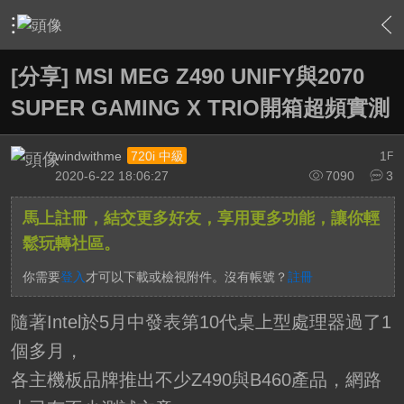
›
軟硬體相關技術
›
HTPC 相關軟硬體技術及運用
›
內容
[分享] MSI MEG Z490 UNIFY與2070
SUPER GAMING X TRIO開箱超頻實測
windwithme
1
720i 中級
F
2020-6-22 18:06:27
7090
3
馬上註冊，結交更多好友，享用更多功能，讓你輕
鬆玩轉社區。
你需要
登入
才可以下載或檢視附件。沒有帳號？
註冊
隨著Intel於5月中發表第10代桌上型處理器過了1
個多月，
各主機板品牌推出不少Z490與B460產品，網路