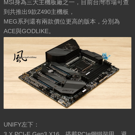
MSI身為三大主機板廠之一，目前台灣市場可查
到共推出9款Z490主機板，
MEG系列還有兩款價位更高的版本，分別為
ACE與GODLIKE。
UNIFY左下：
3 X PCI-E Gen3 X16，搭載PCIe鋼鐵裝甲，避