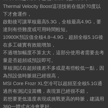
Thermal Velocity Boost這項技術在低於70度以
下才會運作，
啟動後可讓單核最高5.3G，全核最高4.9G，要
達到有些難度或可用時間較短。
10900K預設值全核4.8~4.9G，超頻全核5.1G後
在多工確實有效能增加，
不過增加幅度不算太大，這部分使用者需要去考
量是否超頻或預設即可。
單核測試在超頻後差不多或是有些較低一點，因
為預設值時脈就已經很高，
MSI Core Frozr XL空冷可以超頻至全核5.1G通
過所有測試沒當機，表現算已經很不錯，
若想要更低溫度表現或挑戰更高的時脈，建議用
360一體式水冷會更好。