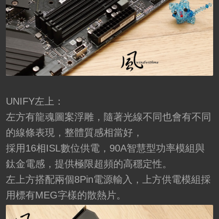
UNIFY左上：
左方有龍魂圖案浮雕，隨著光線不同也會有不同
的線條表現，整體質感相當好，
採用16相ISL數位供電，90A智慧型功率模組與
鈦金電感，提供極限超頻的高穩定性。
左上方搭配兩個8Pin電源輸入，上方供電模組採
用標有MEG字樣的散熱片。