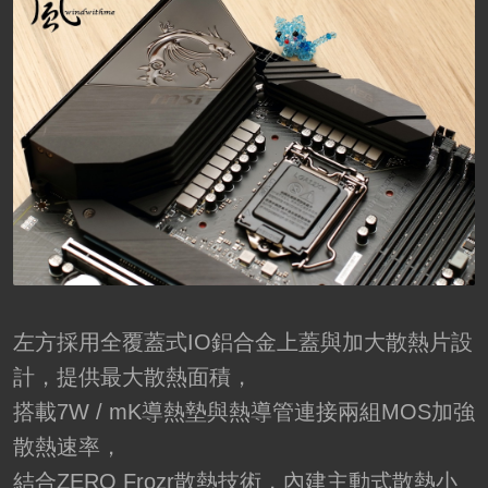
左方採用全覆蓋式IO鋁合金上蓋與加大散熱片設
計，提供最大散熱面積，
搭載7W / mK導熱墊與熱導管連接兩組MOS加強
散熱速率，
結合ZERO Frozr散熱技術，內建主動式散熱小