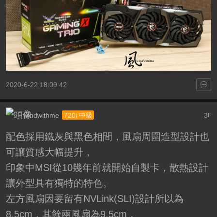
2020-6-22 18:09:42
windwithme
3
720i 中級
F
配色採用鐵灰與黑色相間，風扇周圍造型設計也
可讓質感大幅提升，
印象中MSI從10幾年前就開始自製卡，散熱設計
讓外型具有獨特的特色。
左方風扇因要留有NVLink(SLI)設計所以為
8.5cm，其餘兩風扇為9.5cm，