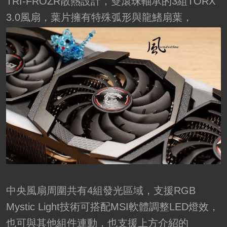
TRI-FROZR散熱設計，雙滾珠軸承的3組TORX
3.0風扇，葉片擁有特殊弧形與龍鰭扇葉，
中央風扇周圍共有4組發光區域，支援RGB
Mystic Light技術可搭配MSI軟體調整LED燈效，
也可與其他組件連動，也支援上方介紹的