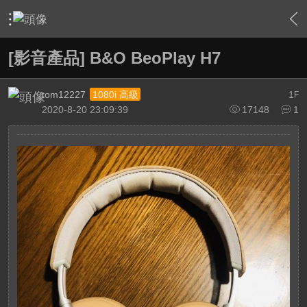
›
敗家特區 For Sale or Trade
›
二手交換交易區
›
內容
[影音產品] B&O BeoPlay H7
tom12227
1
1080i 高級
F
2020-8-20 23:09:39
17148
1