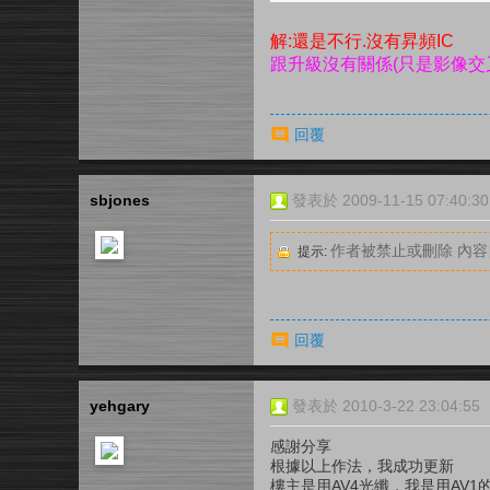
解:還是不行.沒有昇頻IC
跟升級沒有關係(只是影像交
回覆
sbjones
發表於 2009-11-15 07:40:30
作者被禁止或刪除 內
提示:
回覆
yehgary
發表於 2010-3-22 23:04:55
感謝分享
根據以上作法，我成功更新
樓主是用AV4光纖，我是用AV1