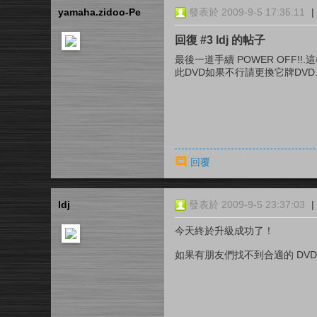
yamaha.zidoo-Pe
發表於 2009-9-5 17:35:11
|
回復 #3 ldj 的帖子
最後一道手續 POWER OFF!!
此DVD如果不行請更換它牌DVD
回覆
ldj
發表於 2009-9-5 23:37:03
|
今天終於升級成功了！
如果有朋友們找不到合適的 DVD 