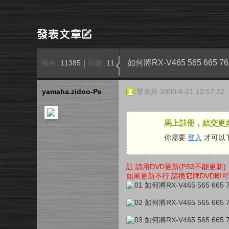
如何將RX-V465 565 66
檢視:
11385
|
回覆:
11
yamaha.zidoo-Pe
發表於 2009-8-21 12:57:22
馬上註冊，結交更
你需要
登入
才可以
註:請用DVD更新(PS3不能更新)
如果更新不行.請換它牌DVD即可