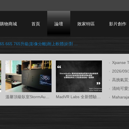
購物商城
首頁
論壇
敗家特區
影片創作
65 665 765升級(影像分離)附上軟體(針對 ...
HTPC技術討論
Xpans
2026/09
高挑氣質大
清純可愛第
溫馨頂級臥室StormAudio風暴Core 16/Ken Kr
MadVR Labs 全新體驗中心 —— 與 StormAud
Mahara