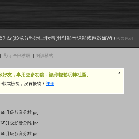
5 765升級(影像分離)附上軟體(針對影音錄影或遊戲如Wii)
[複製連結]
|
顯示全部樓層
|
閱讀模式
×
多好友，享用更多功能，讓你輕鬆玩轉社區。
下載或檢視，沒有帳號？
註冊
.