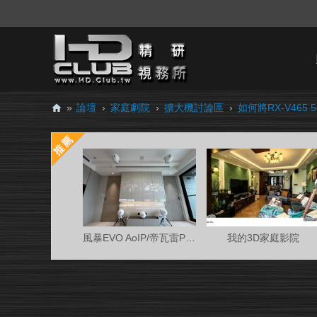
»
論壇
›
家庭劇院
›
擴大機討論區
›
如何將RX-V465 5
H
D.
Cl
ub
精
研
風暴EVO AoIP/帝瓦雷Phantom 7.0.4金蛋客廳
我的3D家庭影院
視
務
所