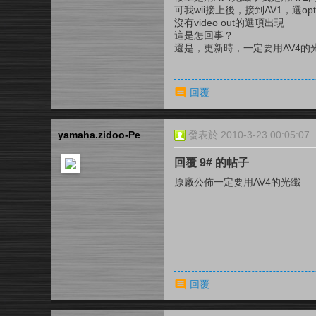
可我wii接上後，接到AV1，選opti
沒有video out的選項出現
這是怎回事？
還是，更新時，一定要用AV4的
回覆
yamaha.zidoo-Pe
發表於 2010-3-23 00:05:07
回覆 9# 的帖子
原廠公佈一定要用AV4的光纖
回覆