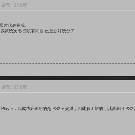
顯示全部樓層
.這樣才代表完成.
.多試幾次.軟體沒有問題.已更新好幾台了.
顯示全部樓層
Player，我成功升級用的是 PS2 + 光纖，因此有困難的可以試著用 PS2