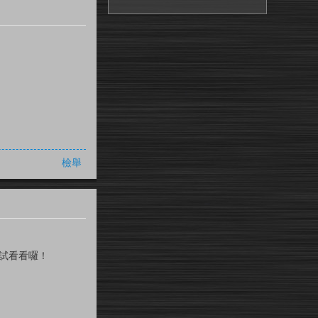
檢舉
 試看看囉！