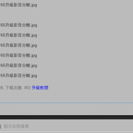
 MB, 下載次數: 80)
升級軟體
|
顯示全部樓層