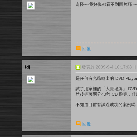
奇怪~~我好像都看不到圖片耶~~
回覆
ldj
發表於 2009-9-4 16:17:08
|
是任何有光纖輸出的 DVD Playe
試了用家裡的「大賣場牌」 DVD Pla
然後等著兩分40秒 CD 跑完，什
不知道目前有試過成功的案例嗎？用的
回覆