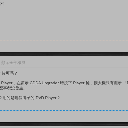
??
顯示全部樓層
r 皆可嗎？
yer，在顯示 CDDA Upgrader 時按下 Player 鍵，擴大機只有顯示 「Fu
麼事都沒發生...
是哪個牌子的 DVD Player？