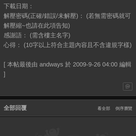
下載日期：
解壓密碼(正確/錯誤/未解壓)： (若無需密碼就可
解壓縮~也請在此項告知)
感謝語： (需含樓主名字)
心得： (10字以上符合主題內容且不含違規字樣)
[
本帖最後由 andways 於 2009-9-26 04:00 編輯
]
全部回覆
看全部
倒序瀏覽