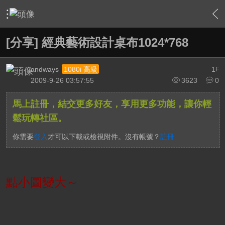
›
軟硬體相關技術
›
HTPC 相關軟硬體技術及運用
›
內容
[分享] 經典藝術設計桌布1024*768
andways
1
1080i 高級
F
2009-9-26 03:57:55
3623
0
馬上註冊，結交更多好友，享用更多功能，讓你輕
鬆玩轉社區。
你需要
登入
才可以下載或檢視附件。沒有帳號？
註冊
點小圖變大～