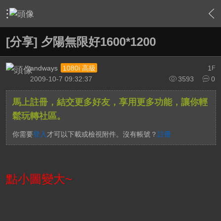
›
軟硬體相關技術
›
HTPC 相關軟硬體技術及運用
›
內容
[分享] 夕陽無限好1600*1200
andways
1
1080i 高級
F
2009-10-7 09:32:37
3593
0
馬上註冊，結交更多好友，享用更多功能，讓你輕
鬆玩轉社區。
你需要
登入
才可以下載或檢視附件。沒有帳號？
註冊
點小圖變大~