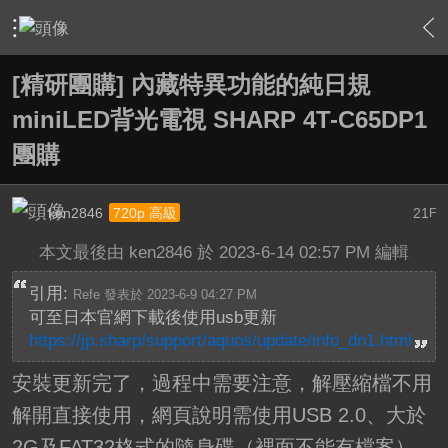
›
敗家特區 For Sale or Trade
›
一起團購區 Group Buy
›
內
[精研團購] 內藏特異功能的純日規
miniLED背光電視 SHARP 4T-C65DP1
團購
ken2846
21
720p 高級
F
本文最後由 ken2846 於 2023-6-14 02:57 PM 編輯
引用:
Refe 發表於 2023-6-9 04:27 PM
可至日本官網下載後使用usb更新
https://jp.sharp/support/aquos/update/info_dn1.html
安裝更新完了，過程中需要注意，解壓縮檔不用
解開直接使用，網頁說明需使用USB 2.0、大於
2G及FAT32格式的隨身碟（裡面不能有檔案），