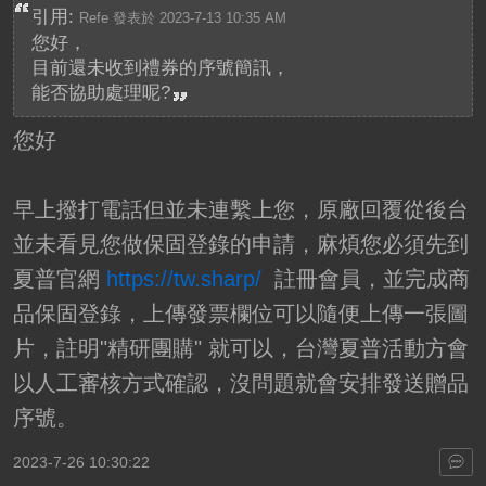
引用:
Refe 發表於 2023-7-13 10:35 AM
您好，
目前還未收到禮券的序號簡訊，
能否協助處理呢?
您好
早上撥打電話但並未連繫上您，原廠回覆從後台
並未看見您做保固登錄的申請，麻煩您必須先到
夏普官網
https://tw.sharp/
註冊會員，並完成商
品保固登錄，上傳發票欄位可以隨便上傳一張圖
片，註明"精研團購" 就可以，台灣夏普活動方會
以人工審核方式確認，沒問題就會安排發送贈品
序號。
2023-7-26 10:30:22