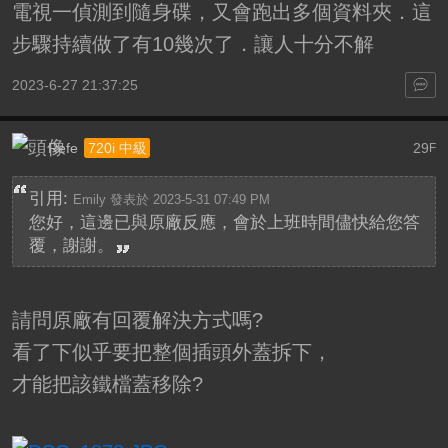
電視一偵測到隨身碟，又會跑出多個資料夾．這
步驟持續做了有10幾次了．讓人十分不解
2023-6-27 21:37:25
Refe
29
720i 中級
F
引用:
Emily 發表於 2023-5-31 07:49 PM
您好，這邊已與原廠反應，會於上班時間儘快給您答
覆，謝謝。
請問原廠有回覆解決方式嗎?
看了下似乎要把整個插頭外蓋拆下，
才能把該鐵檔蓋移除?