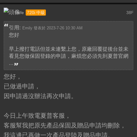
Refe
38
720i 中級
F
引用:
Emily 發表於 2023-7-26 10:30 AM
您好
早上撥打電話但並未連繫上您，原廠回覆從後台並未
看見您做保固登錄的申請，麻煩您必須先到夏普官網
...
您好，
已做過申請，
因申請過沒辦法再次申請。
今日上午致電夏普客服，
客服幫我把原先產品保固及贈品申請均刪除，
我這邊已再做一次產品登陸及贈品申請。