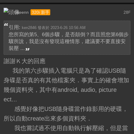
bbeenn
28
320i 新手
F
引用:
ken2846 發表於 2023-6-26 10:56 AM
您所寫的第5、6個步驟，是否顛倒？而且照您第6個步
驟所說，我是沒有發現這種情形，建議要不要直接安
裝壓 ...
謝謝Ｋ大的回應
我的第六步驟插入電腦只是為了確認USB隨
身碟是否真的有其他檔案夾．事實上的確會增加
幾個資料夾，其中有android, audio, picture
ect...
感覺好像把USB隨身碟當作錄影用的硬碟，
所以自動create出來多個資料夾．
我也嘗試過不使用自動執行解壓縮，但是當