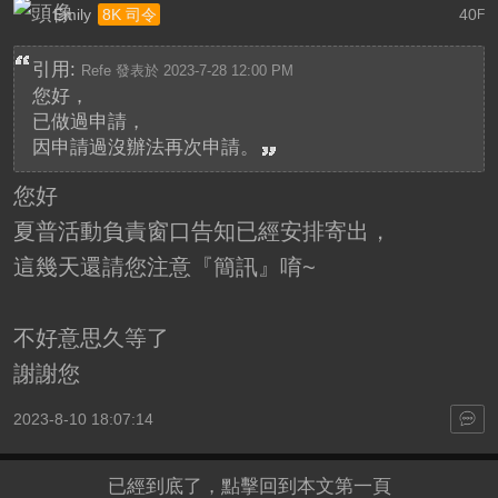
Emily
40
8K 司令
F
引用:
Refe 發表於 2023-7-28 12:00 PM
您好，
已做過申請，
因申請過沒辦法再次申請。
您好
夏普活動負責窗口告知已經安排寄出，
這幾天還請您注意『簡訊』唷~
不好意思久等了
謝謝您
2023-8-10 18:07:14
已經到底了，點擊回到本文第一頁