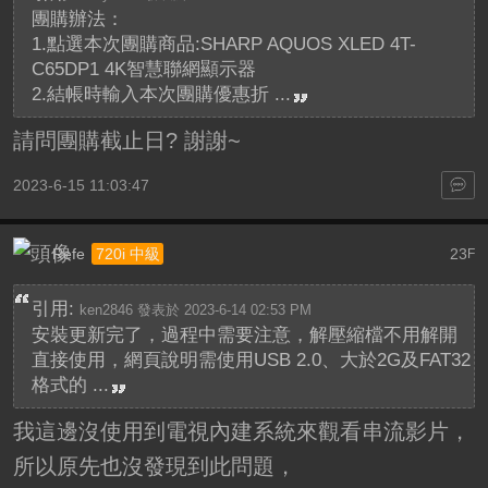
團購辦法：
1.點選本次團購商品:SHARP AQUOS XLED 4T-
C65DP1 4K智慧聯網顯示器
2.結帳時輸入本次團購優惠折 ...
請問團購截止日? 謝謝~
2023-6-15 11:03:47
Refe
23
720i 中級
F
引用:
ken2846 發表於 2023-6-14 02:53 PM
安裝更新完了，過程中需要注意，解壓縮檔不用解開
直接使用，網頁說明需使用USB 2.0、大於2G及FAT32
格式的 ...
我這邊沒使用到電視內建系統來觀看串流影片，
所以原先也沒發現到此問題，