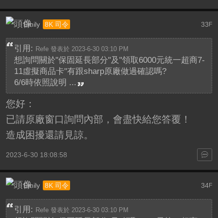
Emily
33
8K 司令
F
引用:
Refe 發表於 2023-6-30 03:10 PM
想詢問關於"保固延長部分"及"領取6000元統一超商7-
11虛擬商品卡"有跟sharp原廠做過確認嗎?
6/6時依照說明 ...
您好：
已請原廠窗口詢問內部，會盡快給您答覆！
造成困擾還請見諒。
2023-6-30 18:08:58
Emily
34
8K 司令
F
引用:
Refe 發表於 2023-6-30 03:10 PM