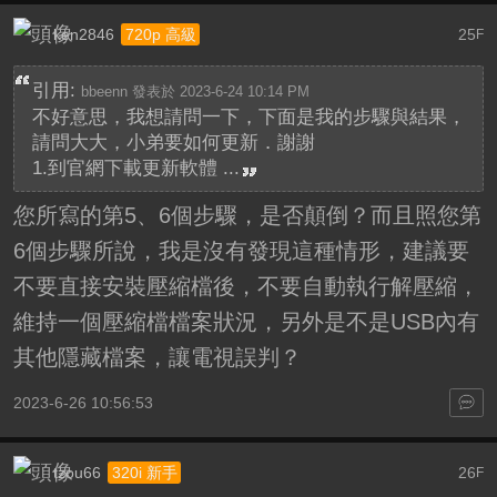
ken2846
25
720p 高級
F
引用:
bbeenn 發表於 2023-6-24 10:14 PM
不好意思，我想請問一下，下面是我的步驟與結果，
請問大大，小弟要如何更新．謝謝
1.到官網下載更新軟體 ...
您所寫的第5、6個步驟，是否顛倒？而且照您第
6個步驟所說，我是沒有發現這種情形，建議要
不要直接安裝壓縮檔後，不要自動執行解壓縮，
維持一個壓縮檔檔案狀況，另外是不是USB內有
其他隱藏檔案，讓電視誤判？
2023-6-26 10:56:53
tzou66
26
320i 新手
F