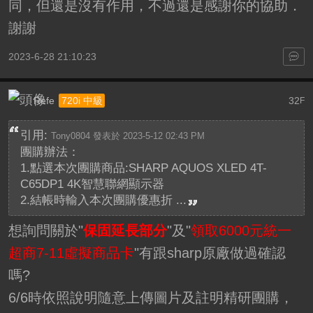
同，但還是沒有作用，不過還是感謝你的協助．
謝謝
2023-6-28 21:10:23
Refe
32
720i 中級
F
引用:
Tony0804 發表於 2023-5-12 02:43 PM
團購辦法：
1.點選本次團購商品:SHARP AQUOS XLED 4T-
C65DP1 4K智慧聯網顯示器
2.結帳時輸入本次團購優惠折 ...
想詢問關於"
保固延長部分
"及"
領取6000元統一
超商7-11虛擬商品卡
"有跟sharp原廠做過確認
嗎?
6/6時依照說明隨意上傳圖片及註明精研團購，