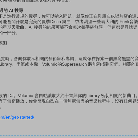
 集成 AI 搜尋的首個測試版在六月初推出。
遇的 AI 搜尋
不是進行常規的搜尋，你可以輸入問題，就像你正在與朋友或唱片店的達
能會問什麼是完美的夏季Disco 舞曲，或者渴望一些義大利的 Funk音
的星期天歌曲。AI 搜尋的結果可能不會每次都準確無誤，但這都是尋找
的一部分。
深淵
當你流覽時，會向你展示相關的藝術家和專輯。這就像在探索一個無窮無盡的
rary、串流或本機，Volumio的Supersearch 將能夠找到它們。相
DJ。Volumio 會自動讀取大約十首與你的Library 密切相關的新曲
有了無窮播放，你會發現自己在一個無窮無盡的音樂旅程中，沒有任何界
供。
om/en/get-started/