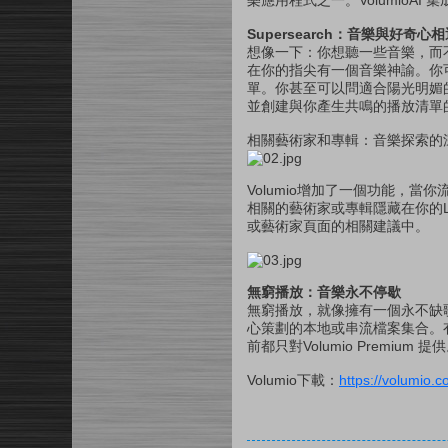
樂應用程式之一。VolumioAI
Supersearch：音樂與好奇心相
想像一下：你想聽一些音樂，而
在你的指尖有一個音樂神諭。你可
單。你甚至可以問適合陽光明媚
並創建與你產生共鳴的播放清單
相關藝術家和專輯：音樂探索的
Volumio增加了一個功能，
相關的藝術家或專輯隱藏在你的Lib
或藝術家頁面的相關建議中。
無窮播放：音樂永不停歇
無窮播放，就像擁有一個永不缺歌的 
心策劃的本地或串流檔案集合。
前都只對Volumio Premium 提
Volumio下載：
https://volumio.c