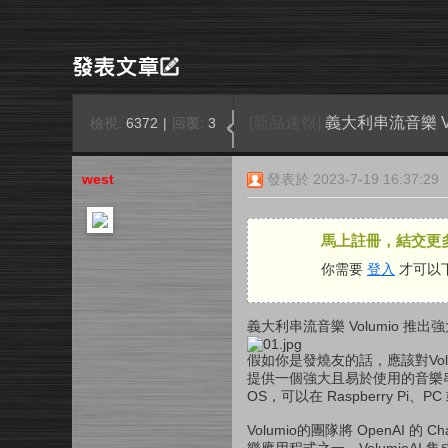
[新品速報]
義大利串流音樂 Vo
檢視:
6372
|
回覆:
3
west
發表於 2023-7-19 16:37:29
馬上註冊，結交更
你需要
登入
才可以
義大利串流音樂 Volumio 推出強
假如你是發燒友的話，應該對Vo
提供一個強大且易於使用的音樂
OS，可以在 Raspberry Pi、PC 
Volumio的團隊將 OpenAI 的