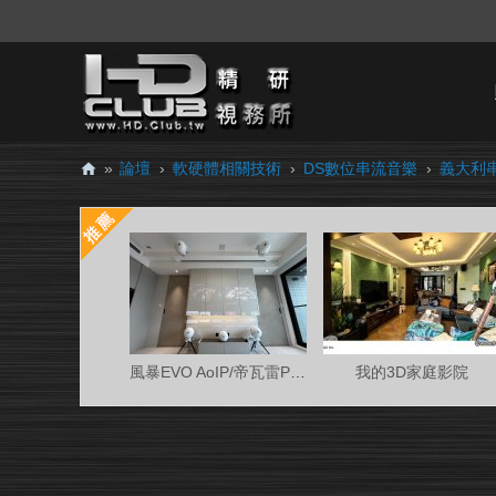
»
論壇
›
軟硬體相關技術
›
DS數位串流音樂
›
義大利串流
H
D.
Cl
ub
精
研
風暴EVO AoIP/帝瓦雷Phantom 7.0.4金蛋客廳
我的3D家庭影院
視
務
所