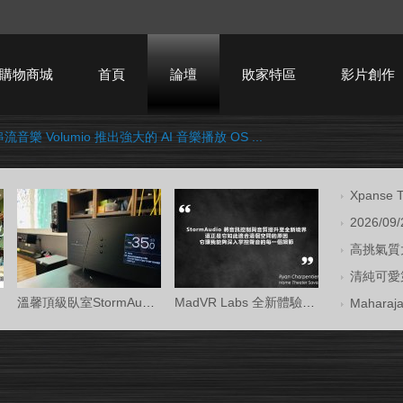
購物商城
首頁
論壇
敗家特區
影片創作
音樂 Volumio 推出強大的 AI 音樂播放 OS ...
HTPC技術討論
Xpans
2026/09
高挑氣質大
清純可愛第
溫馨頂級臥室StormAudio風暴Core 16/Ken Kr
MadVR Labs 全新體驗中心 —— 與 StormAud
Mahara