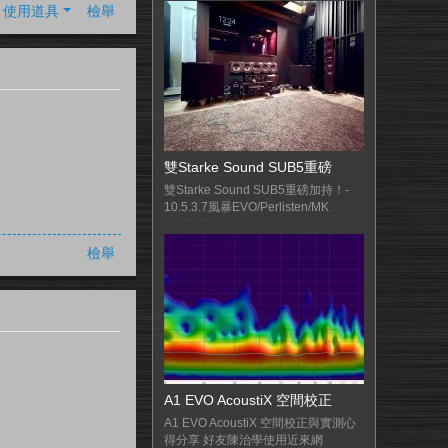
使用道具
檢舉
雙Starke Sound SUB5重磅
雙Starke Sound SUB5重磅加持！-
10.5.3.7風暴EVO/Perlisten/MK
檢舉
A1 EVO AcoustiX 空間校正
A1 EVO AcoustiX 空間校正與實測心
得分享 好友陳治學使用近來網