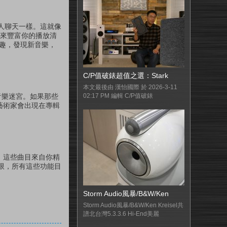
人聊天一樣。這就像
樂來豐富你的播放清
樂趣，發現新音樂，
C/P值破錶超值之選：Stark
本文最後由 漢怡國際 於 2026-3-11
音樂迷宮。如果那些
02:17 PM 編輯 C/P值破錶
關的藝術家會出現在專輯
目。這些曲目來自你精
限，所有這些功能目
Storm Audio風暴/B&W/Ken
Storm Audio風暴/B&W/Ken Kreisel共
譜北台灣5.3.3.6 Hi-End美麗