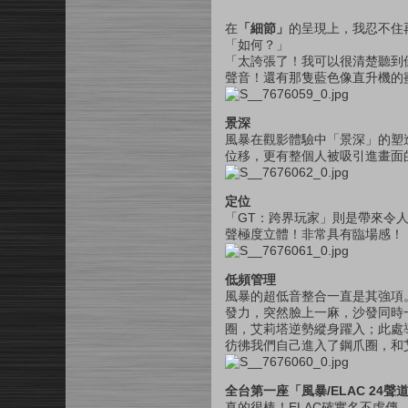
在
「細節」
的呈現上，我忍不住
「如何？」
「太誇張了！我可以很清楚聽到
聲音！還有那隻藍色像直升機的
景深
風暴在觀影體驗中「景深」的塑
位移，更有整個人被吸引進畫面
定位
「GT：跨界玩家」則是帶來令
聲極度立體！非常具有臨場感！
低頻管理
風暴的超低音整合一直是其強項
發力，突然臉上一麻，沙發同時
圈，艾莉塔逆勢縱身躍入；此處
彷彿我們自己進入了鋼爪圈，和
全台第一座「風暴/ELAC 24
真的很棒！ELAC確實名不虛傳