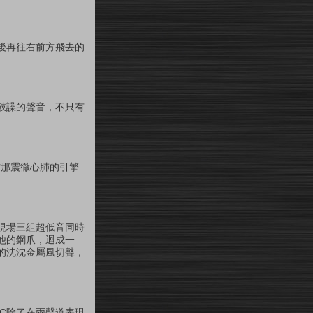
後再往右前方飛去的
鼓譟的聲音，不只有
方那震徹心肺的引擎
現場三組超低音同時
他的鋼爪，迴成一
的沈沈金屬風切聲，
AC除了在兩聲道表現