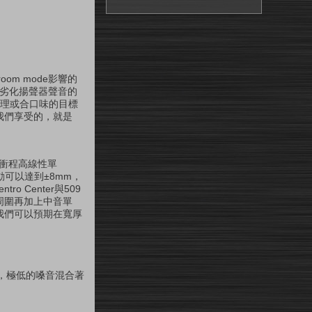
om mode影響的
帶來劣化揚聲器聲音的
EQ處理或合口味的目標
我們享受的，就是
e長衝程高線性單
可以達到±8mm，
 Center與509
的周圍再加上中音單
我們可以預期在寬厚
，極低的嗓音混合著