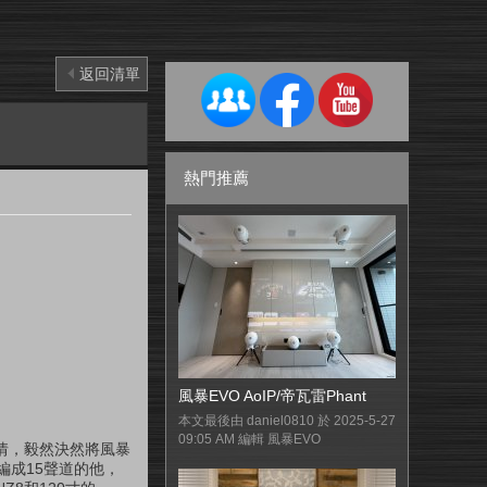
返回清單
熱門推薦
風暴EVO AoIP/帝瓦雷Phant
本文最後由 daniel0810 於 2025-5-27
09:05 AM 編輯 風暴EVO
鍾情，毅然決然將風暴
編成15聲道的他，