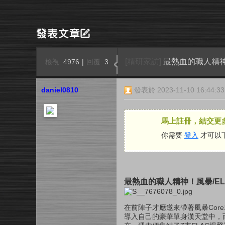
[精研家訪]
最熱血的職人精神
檢視:
4976
|
回覆:
3
daniel0810
發表於 2023-11-10 16:44:33
馬上註冊，結交更
你需要
登入
才可以
最熱血的職人精神！風暴/E
在前陣子才應邀來帶著風暴Cor
導入自己的豪華單身漢天堂中，而