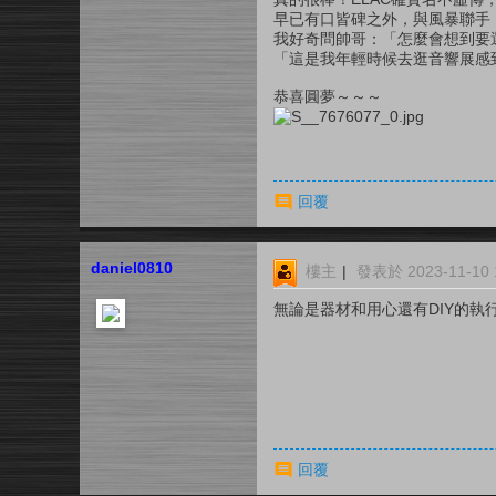
早已有口皆碑之外，與風暴聯手
我好奇問帥哥：「怎麼會想到要選
「這是我年輕時候去逛音響展感
恭喜圓夢～～～
回覆
daniel0810
樓主
|
發表於 2023-11-10 1
無論是器材和用心還有DIY的執
回覆