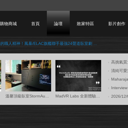
購物商城
首頁
論壇
敗家特區
影片創作
的職人精神！風暴/ELAC旗艦聯手最強24聲道臥室劇 ...
HTPC技術討論
高挑氣質大
清純可愛第
Mahara
Intervi
溫馨頂級臥室StormAudio風暴Core 16/Ken Kr
MadVR Labs 全新體驗中心 —— 與 StormAud
2026/12/