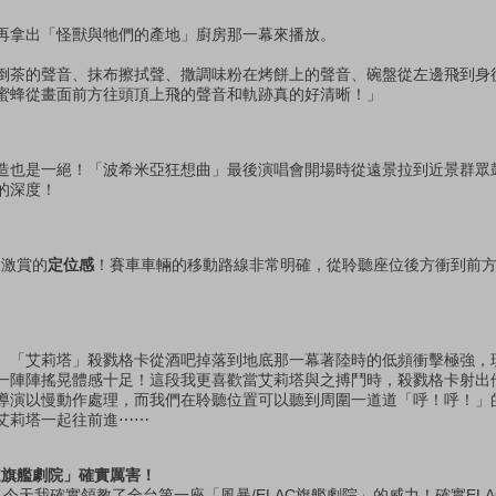
再拿出「怪獸與牠們的產地」廚房那一幕來播放。
倒茶的聲音、抹布擦拭聲、撒調味粉在烤餅上的聲音、碗盤從左邊飛到身
蜜蜂從畫面前方往頭頂上飛的聲音和軌跡真的好清晰！」
造也是一絕！「波希米亞狂想曲」最後演唱會開場時從遠景拉到近景群眾
的深度！
人激賞的
定位感
！賽車車輛的移動路線非常明確，從聆聽座位後方衝到前
。「艾莉塔」殺戮格卡從酒吧掉落到地底那一幕著陸時的低頻衝擊極強，
一陣陣搖晃體感十足！這段我更喜歡當艾莉塔與之搏鬥時，殺戮格卡射出
導演以慢動作處理，而我們在聆聽位置可以聽到周圍一道道「呼！呼！」
艾莉塔一起往前進⋯⋯
聲道旗艦劇院」確實厲害！
，今天我確實領教了全台第一座「風暴/ELAC旗艦劇院」的威力！確實EL