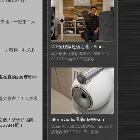
Z8和120寸的
回去睡了一覺第二天
C/P值破錶超值之選：Stark
歌…」糟糕！我又多
本文最後由 漢怡國際 於 2026-3-11
02:17 PM 編輯 C/P值破錶
在真的180度乾坤
是太厲害了！人在現
Storm Audio風暴/B&W/Ken
是個大型低頻陷阱，
c ART吧！
Storm Audio風暴/B&W/Ken Kreisel共
譜北台灣5.3.3.6 Hi-End美麗