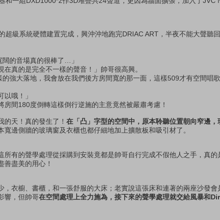
和一組DXD1000*2作3D堆疊共24聲道，更因為牆面擴張，加入了JVC N
的超級系統硬體建置完成，興沖沖地跑完DRIAC ART，半夜不能大聲聽
寬闊的音場真的很棒了…」
現在真的是完全不一樣的聲音！」帥哥很高興。
樣的強大落地，我會放在我們後方房間寬的那一面，這樣509才有空間唱
可以哦！」
將房間180度倒轉這樣倒行逆施的主意竟然被嚴肅考慮！
我的天！真的發生了！
在「凸」字型的空間中，原本聆聽位置朝向窄邊，現
本寬邊側牆的玻璃窗及衣櫃也都仔細地加上擴散板和吸引材了。
這所有的聲學處理從採購到安裝竟都是帥哥自行完成不假他人之手，真的
盡善盡美的用心！
少，衣櫥、書櫃，和一張舒服的大床；老實說這張床和連著的兩座沙發會
影響，但帥哥
在空間處理上全力施為，接下來的聲學處理就交給風暴和Dira
：