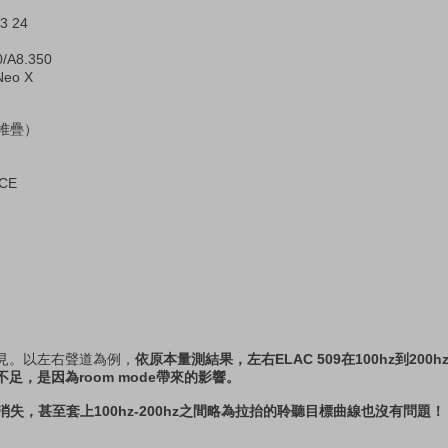
3 24
A8.350
Neo X
3D堆疊）
CE
得見。以左右聲道為例，
依原本量測結果，左右ELAC 509在100hz到200
足，是因為room mode帶來的影響。
失，甚至套上100hz-200hz之間略為拉抬的聆聽目標曲線也沒有問題！