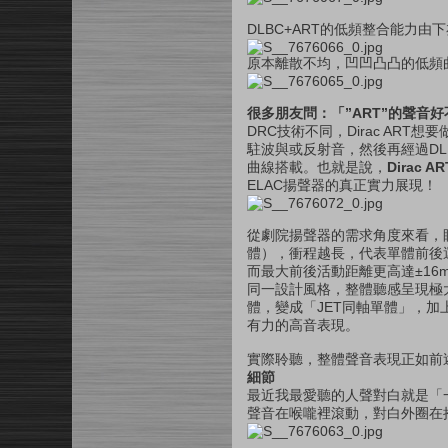
DLBC+ART的低頻整合能力由
原本離散不均，凹凹凸凸的低頻
很多朋友問：「”ART”的聲音
DRC技術不同，Dirac AR
駐波與或反射音，然後再經過DLBC
曲線搭載。也就是說，
Dirac
ELAC揚聲器的真正實力展現！
從劇院揚聲器的需求角度來看，眼前這對
體），衝程越長，代表單體前後
而最大前後活動距離更高達±16mm
同一設計風格，整體聽感呈現極大的
體，變成「JET同軸單體」，
有力的高音表現。
實際聆聽，整體聲音表現正如前
細節
最近我最愛聽的人聲對白就是「
聲音在喉嚨裡滾動，對白外圈在