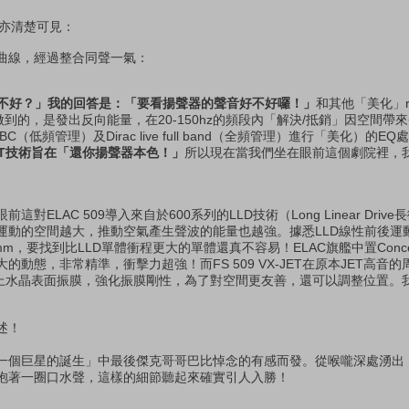
下亦清楚可見：
曲線，經過整合同聲一氣：
好不好？」我的回答是：「要看揚聲器的聲音好不好囉！」
和其他「美化」ro
T想要做到的，是發出反向能量，在20-150hz的頻段內「解決/抵銷」因空間
（低頻管理）及Dirac live full band（全頻管理）進行「美化）的
 ART技術旨在「還你揚聲器本色！」
所以現在當我們坐在眼前這個劇院裡，
ELAC 509導入來自於600系列的LLD技術（Long Linear Driv
運動的空間越大，推動空氣產生聲波的能量也越強。據悉LLD線性前後運動
，要找到比LLD單體衝程更大的單體還真不容易！ELAC旗艦中置Concentro
動態，非常精準，衝擊力超強！而FS 509 VX-JET在原本JET高音
加上水晶表面振膜，強化振膜剛性，為了對空間更友善，還可以調整位置。
述！
一個巨星的誕生」中最後傑克哥哥巴比悼念的有感而發。從喉嚨深處湧出
抱著一圈口水聲，這樣的細節聽起來確實引人入勝！