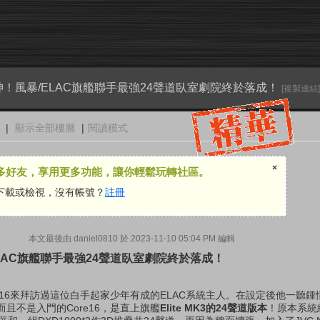
！風暴/ELAC旗艦聯手最強24聲道臥室劇院終於落成！
[複製連結]
|
顯示全部樓層
|
閱讀模式
×
多好友，享用更多功能，讓你輕鬆玩轉社區。
下載或檢視，沒有帳號？
註冊
本文最後由 daniel0810 於 2023-11-10 05:04 PM 編輯
LAC旗艦聯手最強24聲道臥室劇院終於落成！
e16來拜訪過這位白手起家少年有成的ELAC系統主人。在設定後他一聽
且不是入門的Core16，是直上旗艦
Elite MK3的24聲道版本
！原本系統