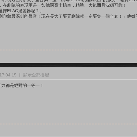
，在劇院的表現更是一如德國賓士轎車，精準、大氣而且沈穩可靠！
擇ELAC揚聲器呢？」
到印象最深刻的聲音！現在長大了要弄劇院就一定要集一個全套！」他微
7:04:15
|
顯示全部樓層
行力都是絕對的一等一！