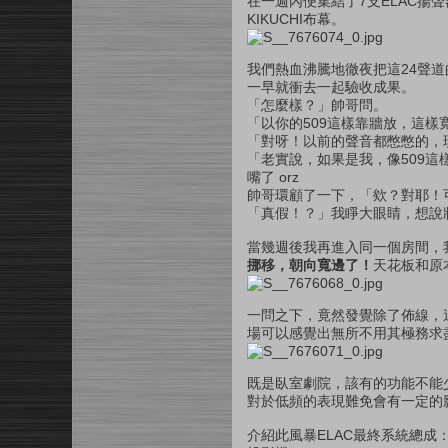
在一週內便集結了7支ELAC揚聲器
KIKUCHI布幕。
我們熱血沸騰地徹夜把這24聲道
一早就衝去一起驗收成果。
「怎麼樣？」帥哥問。
「以你的509這樣靠牆放，這樣
「對呀！以前的聲音都憋憋的，
「老實說，如果是我，像509這
嘴了 orz
帥哥環顧了一下，「欸？對耶！
「真假！？」我睜大眼睛，想說
當幾週後我再進入同一個房間，
挪移，朝向寬邊了！
天花板和原
一問之下，竟然發覺除了佈線，
場可以感覺出無所不用其極務求
既是臥室劇院，該有的功能不能
對於低頻的表現難免會有一定的
介紹此風暴ELAC最終系統總成