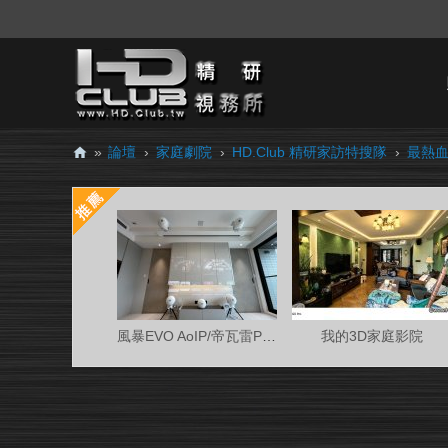
»
論壇
›
家庭劇院
›
HD.Club 精研家訪特搜隊
›
最熱血
H
D.
Cl
ub
精
研
風暴EVO AoIP/帝瓦雷Phantom 7.0.4金蛋客廳
我的3D家庭影院
視
務
所