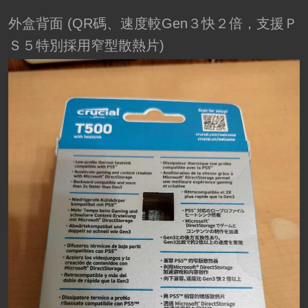
外盒背面 (QR碼、速度較Gen３快２倍，支援Ｐ
Ｓ５特別採用窄型散熱片)