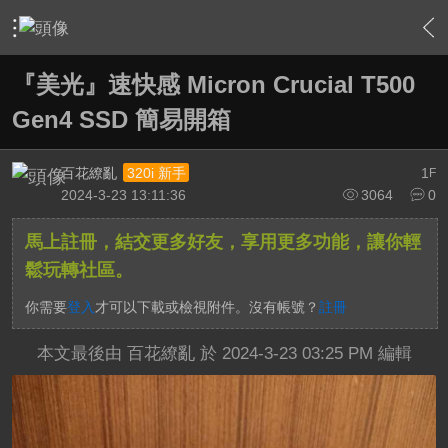
›
敗家特區 For Sale or Trade
›
3C資訊流通站
›
內容
『美光』速快感 Micron Crucial T500
Gen4 SSD 簡易開箱
百花繚亂
1
320i 新手
F
2024-3-23 13:11:36
3064
0
馬上註冊，結交更多好友，享用更多功能，讓你輕
鬆玩轉社區。
你需要
登入
才可以下載或檢視附件。沒有帳號？
註冊
本文最後由 百花繚亂 於 2024-3-23 03:25 PM 編輯