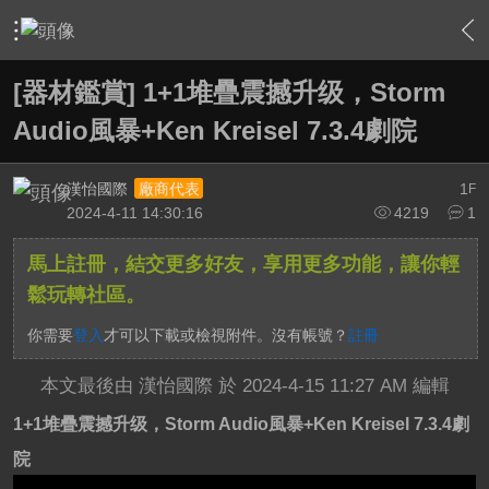
›
家庭劇院
›
家庭劇院相關討論大廳
›
內容
[器材鑑賞] 1+1堆疊震撼升级，Storm
Audio風暴+Ken Kreisel 7.3.4劇院
漢怡國際
1
廠商代表
F
2024-4-11 14:30:16
4219
1
馬上註冊，結交更多好友，享用更多功能，讓你輕
鬆玩轉社區。
你需要
登入
才可以下載或檢視附件。沒有帳號？
註冊
本文最後由 漢怡國際 於 2024-4-15 11:27 AM 編輯
1+1堆疊震撼升级，Storm Audio風暴+Ken Kreisel 7.3.4劇
院