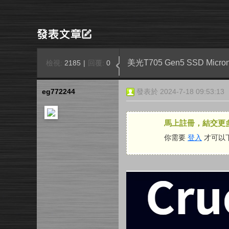
美光T705 Gen5 SSD Mic
檢視:
2185
|
回覆:
0
eg772244
發表於 2024-7-18 09:53:13
馬上註冊，結交更
你需要
登入
才可以