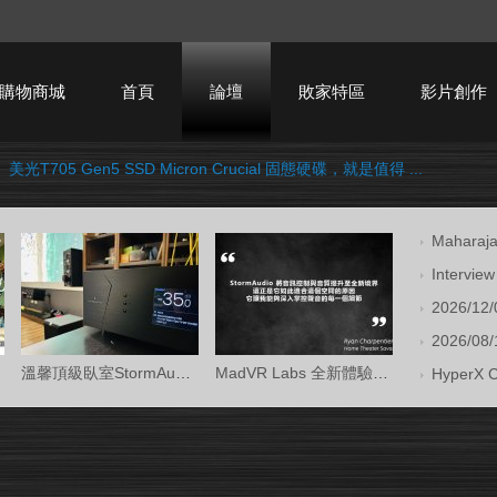
購物商城
首頁
論壇
敗家特區
影片創作
›
美光T705 Gen5 SSD Micron Crucial 固態硬碟，就是值得 ...
HTPC技術討論
Mahara
Intervi
2026/12/
2026/08/1
溫馨頂級臥室StormAudio風暴Core 16/Ken Kr
MadVR Labs 全新體驗中心 —— 與 StormAud
HyperX