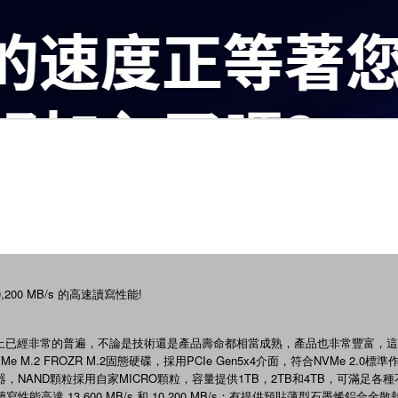
10,200 MB/s 的高速讀寫性能!
品，市場上已經非常的普遍，不論是技術還是產品壽命都相當成熟，產品也非常豐富，
5.0 NVMe M.2 FROZR M.2固態硬碟，採用PCIe Gen5x4介面，符合NVMe 2
6』控制器，NAND顆粒採用自家MICRO顆粒，容量提供1TB，2TB和4TB，可滿足
能高達 13,600 MB/s 和 10,200 MB/s；有提供預貼薄型石墨烯鋁合