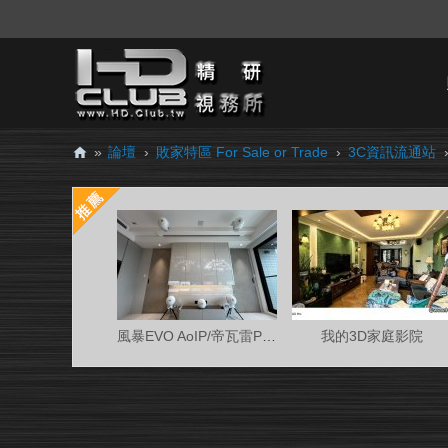
»
論壇
›
敗家特區 For Sale or Trade
›
3C資訊流通站
H
D.
Cl
ub
精
研
風暴EVO AoIP/帝瓦雷Phantom 7.0.4金蛋客廳
我的3D家庭影院
視
務
所