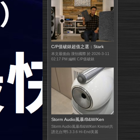
C/P值破錶超值之選：Stark
本文最後由 漢怡國際 於 2026-3-11
02:17 PM 編輯 C/P值破錶
Storm Audio風暴/B&W/Ken
Storm Audio風暴/B&W/Ken Kreisel共
譜北台灣5.3.3.6 Hi-End美麗