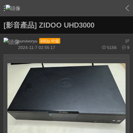
›
敗家特區 For Sale or Trade
›
二手交換交易區
›
內容
[影音產品] ZIDOO UHD3000
survivoryu
1
480p 中級
F
2024-11-7 02:55:17
5156
9